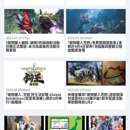
2023.07.27(Thu)
2025.03.26(Wed)
《魔物獵人崛起：破曉》的兩個新活動
「魔物獵人荒野」免費遊戲更新第1波
任務正式開放，本次為最後的活動任
將於4月4日發佈！泡狐龍與歷戰王煌
務更新
雷龍將登場
2026.08.05(Wed)
2025.01.07(Tue)
「魔物獵人：荒野 狩王決定戰 Global
有機會獲得「魔物獵人荒野」原創側背
Exhibition(冠軍表演賽)」將於9月舉
包或是REGZA顯示器！新年壓歲活動
行！兩種挑…
舉辦期限到1月2…