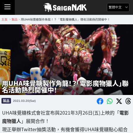
繁體中文
主頁
製品
用UHA味覺糖製作角龍！？「電影魔物獵人」聯名活動熱烈開催中！
>
>
用UHA味覺糖製作角龍！？「電影魔物獵人」聯
名活動熱烈開催中！
製品
2021.03.20(Sat)
UHA味覺糖株式會社宣布與2021年3月26日(五)上映的「
電影
魔物獵人
」展開合作！
現正舉辦Twitter抽獎活動，有機會獲得UHA味覺糖點心組合