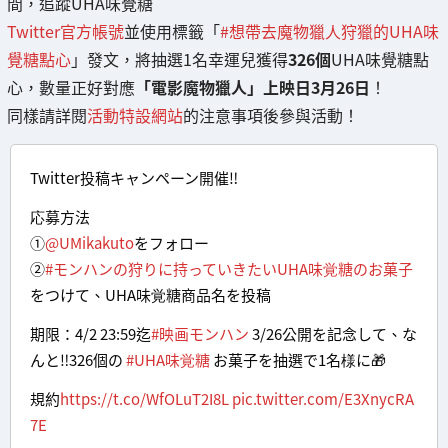
間，追蹤UHA味覺糖
Twitter官方帳號
並使用標籤「
#想帶去魔物獵人狩獵的UHA味
覺糖點心
」發文，將抽選1名幸運兒獲得
326個
UHA味覺糖點
心，數量正好對應
「電影魔物獵人」上映日3月26日
！
同樣請詳閱
活動特設網站
的注意事項後參與活動！
Twitter投稿キャンペーン開催‼️
応募方法
①
@UMikakuto
をフォロー
②
#モンハンの狩りに持っていきたいUHA味覚糖のお菓子
をつけて、UHA味覚糖商品名を投稿
期限：4/2 23:59迄
#映画モンハン
3/26公開を記念して、な
んと‼️326個の
#UHA味覚糖
お菓子を抽選で1名様に🎁
規約
https://t.co/WfOLuT2I8L
pic.twitter.com/E3XnycRA
7E