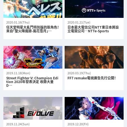
2020.01.16(Thu)
2020.01.21(Tue)
任天堂明星大亂鬥特別版的新角色！
日本最大電信公司NTT東日本將設
來自「聖火降魔錄-風花雪月」…
立電競公司—NTTe-Sports
2019.11.18(Mon)
2020.03.19(Thu)
Street Fighter V: Champion Edi
FF7 remake電視廣告先行公開！
tion 2020年發表決定 收錄大量
D…
2019.11.24(Sun)
2019.12.20(Fri)