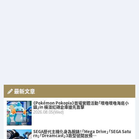
最新文章
《Pokémon Pokopia》首場實體活動「噗嚕噗嚕海底小
鎮」in 橫濱紅磚倉庫搶先直擊
2026.08.05(Wed)
SEGA歷代主機化身為腕錶！「Mega Drive」「SEGA Satu
rn」「Dreamcast」3款型號開放預…