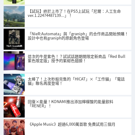
【試玩】終於上市了！在PS5上試玩「尼爾：人工生命
ver.1.22474487139...」！
「NieR:Automata」與「graniph」的合作商品開始預購！
設計中也有graniph的原創角色登場
這次的牛是紫色！？試試話題期間限定新商品「Red Bull
紫色限定版」授予的紫紺色翅膀！
太棒了！上次秒殺完售的「HICAT」×「工作貓」「電話
貓」聯名再度登場！
回復×能量！KONAMI推出添加檸檬酸的能量飲料
「RENER」！
《Apple Music》超過6,000萬首歌 免費試用三個月