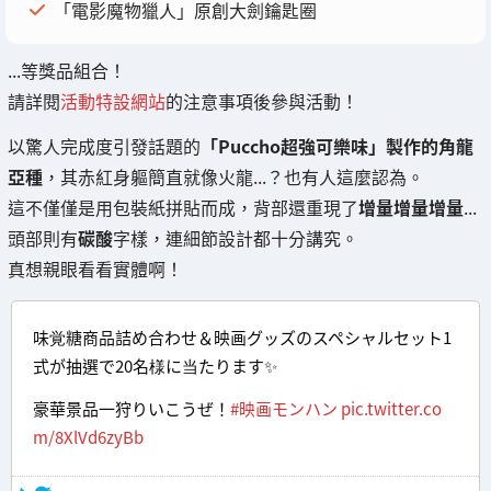
「電影魔物獵人」原創大劍鑰匙圈
...等獎品組合！
請詳閱
活動特設網站
的注意事項後參與活動！
以驚人完成度引發話題的
「Puccho超強可樂味」製作的角龍
亞種
，其赤紅身軀簡直就像火龍...？也有人這麼認為。
這不僅僅是用包裝紙拼貼而成，背部還重現了
增量增量增量
...
頭部則有
碳酸
字樣，連細節設計都十分講究。
真想親眼看看實體啊！
味覚糖商品詰め合わせ＆映画グッズのスペシャルセット1
式が抽選で20名様に当たります✨
豪華景品一狩りいこうぜ！
#映画モンハン
pic.twitter.co
m/8XlVd6zyBb