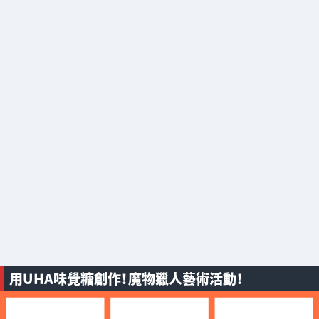
用UHA味覺糖創作！魔物獵人藝術活動！