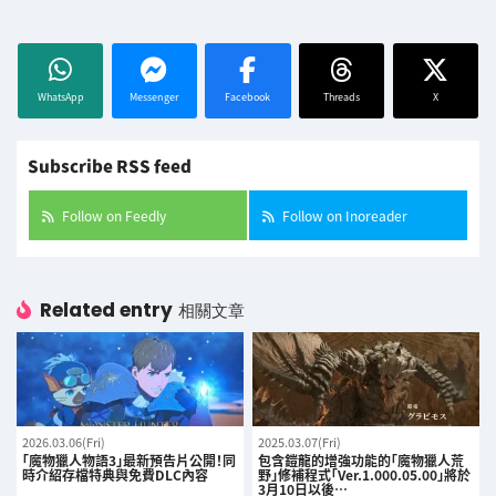
WhatsApp
Messenger
Facebook
Threads
X
Subscribe RSS feed
Follow on Feedly
Follow on Inoreader
Related entry
相關文章
2026.03.06(Fri)
2025.03.07(Fri)
「魔物獵人物語3」最新預告片公開！同
包含鎧龍的增強功能的「魔物獵人荒
時介紹存檔特典與免費DLC內容
野」修補程式「Ver.1.000.05.00」將於
3月10日以後…