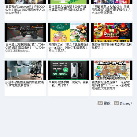
高質素的Cosplayer們！在TOKYO
日本電競人口急増？2018年日
「彩虹社花火大會2024」周邊
GAME SHOW 2022發現的美人Co
本電競市場予計賺48.3億日元
商品於8月2日(五)開始販售！九
splayer特輯！
名Liver變身夏日…
日本最大汽車連鎖百貨AUTOBA
期間限定的「星之卡比咖啡廳 S
第15回 TETRIS®王者盃將與瑪利
CS將進駐電競設施！「AUTOBA
ummer 2024」將於7月3日開幕！
歐聯名！
CS REDEE Emotorsp…
推出以“鳳梨”…
設計和功能性兼備的白色款“裏
高規格電競手機「黑鯊 3」霸氣
獲獎的是這些遊戲！「京都電
ワザ”電競桌新登場！
下殺一萬日幣！
競高峰會2020 Summer～京都電
競遊戲大賞頒獎典…
雷蛇
Disney+