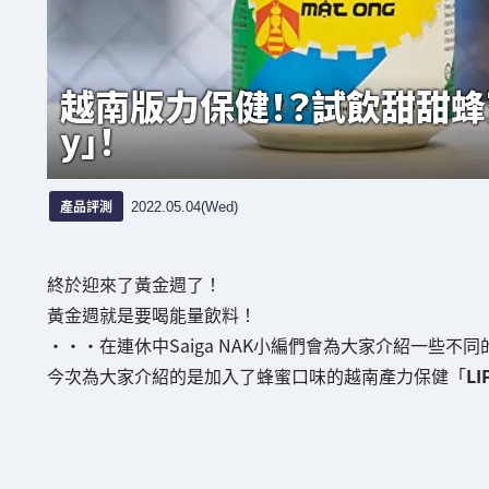
越南版力保健！？試飲甜甜蜂蜜口
y」！
產品評測
2022.05.04(Wed)
終於迎來了黃金週了！
黃金週就是要喝能量飲料！
・・・在連休中Saiga NAK小編們會為大家介紹一些不
今次為大家介紹的是加入了蜂蜜口味的越南產力保健「
LI