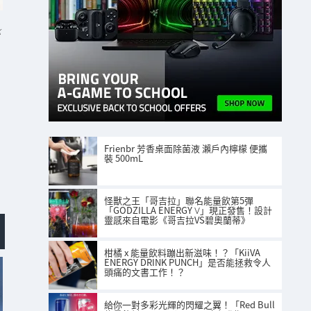
K
Frienbr 芳香桌面除菌液 瀨戶內檸檬 便攜
裝 500mL
怪獸之王「哥吉拉」聯名能量飲第5彈
「GODZILLA ENERGY Ⅴ」現正發售！設計
靈感來自電影《哥吉拉VS碧奧蘭蒂》
柑橘 x 能量飲料蹦出新滋味！？「KiiVA
ENERGY DRINK PUNCH」是否能拯救令人
頭痛的文書工作！？
給你一對多彩光輝的閃耀之翼！「Red Bull