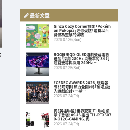
最新文章
Ginza Cozy Corner推出「Pokém
on Pokopia」迷你蛋糕！還有以百
變怪為靈感的蛋糕
2026.07.26(Sun)
ROG推出QD-OLED遊戲螢幕兩款
產品！採用 280Hz 刷新率的 34 吋
超寬螢幕與採用 240Hz …
2026.07.25(Sat)
「CEDEC AWARDS 2026」現場報
導！《咚奇剛 蕉力全開》將「破壞」融
入遊戲設計，一舉…
2026.07.24(Fri)
與《英雄聯盟》世界冠軍 T1 聯名顯
示卡登場！ASUS 推出「T1-RTX507
0-O12G-GAMING」與…
2026.07.24(Fri)