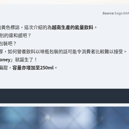
Saiga NA
的黃色標誌，這次介紹的為
越南生產的能量飲料
。
別的違和感吧？
包裝吧？
厚，如何營養飲料以啡瓶包裝的話可能令消費者比較難以接受。
oney
」就誕生了！
偏甜，
容量亦增加至250ml
。