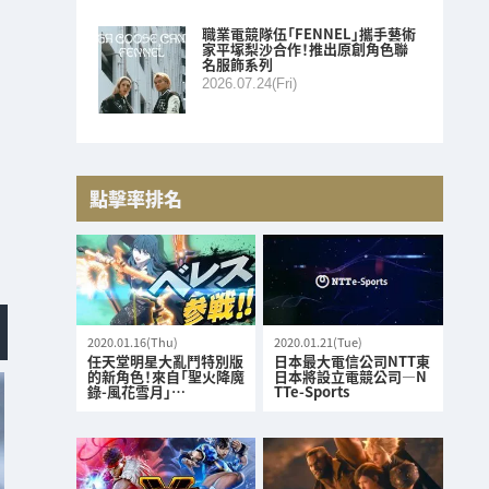
職業電競隊伍「FENNEL」攜手藝術
家平塚梨沙合作！推出原創角色聯
名服飾系列
2026.07.24(Fri)
點擊率排名
2020.01.16(Thu)
2020.01.21(Tue)
任天堂明星大亂鬥特別版
日本最大電信公司NTT東
的新角色！來自「聖火降魔
日本將設立電競公司—N
錄-風花雪月」…
TTe-Sports