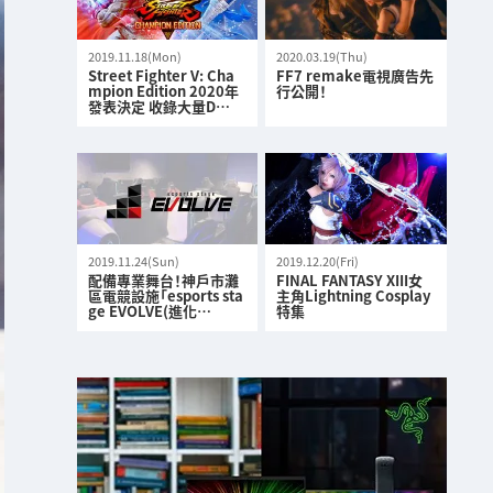
2019.11.18(Mon)
2020.03.19(Thu)
Street Fighter V: Cha
FF7 remake電視廣告先
mpion Edition 2020年
行公開！
發表決定 收錄大量D…
2019.11.24(Sun)
2019.12.20(Fri)
配備專業舞台！神戶市灘
FINAL FANTASY XIII女
區電競設施「esports sta
主角Lightning Cosplay
ge EVOLVE(進化…
特集