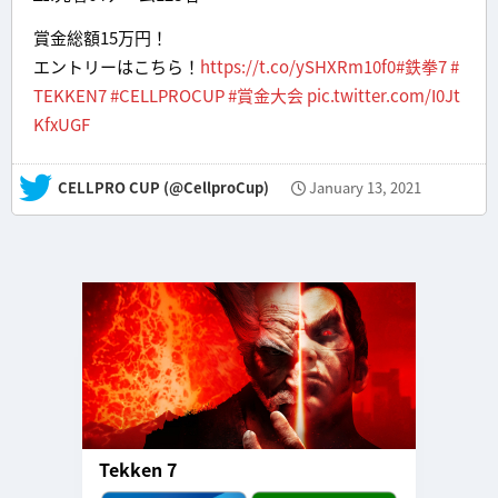
賞金総額15万円！
エントリーはこちら！
https://t.co/ySHXRm10f0
#鉄拳7
#
TEKKEN7
#CELLPROCUP
#賞金大会
pic.twitter.com/I0Jt
KfxUGF
— CELLPRO CUP (@CellproCup)
January 13, 2021
Tekken 7