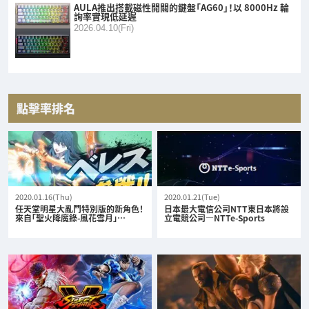
AULA推出搭載磁性開關的鍵盤「AG60」！以 8000Hz 輪
詢率實現低延遲
2026.04.10(Fri)
點擊率排名
2020.01.16(Thu)
2020.01.21(Tue)
任天堂明星大亂鬥特別版的新角色！
日本最大電信公司NTT東日本將設
來自「聖火降魔錄-風花雪月」…
立電競公司—NTTe-Sports