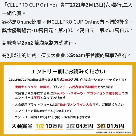
「CELLPRO CUP Online」會在
2021年2月13日(六)舉行
,二人
一組作賽。
雖然是Online比賽，但CELLPRO CUP Online有不錯的獎金，
獎金
優勝組合-10萬日元
。第2位に-4萬日元、第3位1萬日元。
對戰會以
2on2 雙淘汰制
方式進行。
有別以往的比賽，這次大會會以
Steam平台版的鐵拳7
進行。