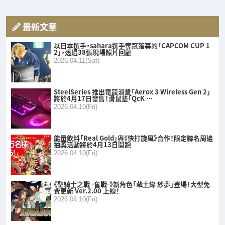
最新文章
以日本選手・sahara選手奪冠落幕的「CAPCOM CUP 1
2」，透過38張現場照片回顧
2026.04.11(Sat)
SteelSeries 推出電競滑鼠「Aerox 3 Wireless Gen 2」
將於4月17日發售！滑鼠墊「QcK …
2026.04.10(Fri)
能量飲料「Real Gold」與《快打旋風》合作！限定聯名周邊
抽獎活動將於4月13日開跑
2026.04.10(Fri)
《聖騎士之戰 -奮戰-》新角色「蔵土緣 紗夢」登場！大型免
費更新 Ver.2.00 上線！
2026.04.10(Fri)