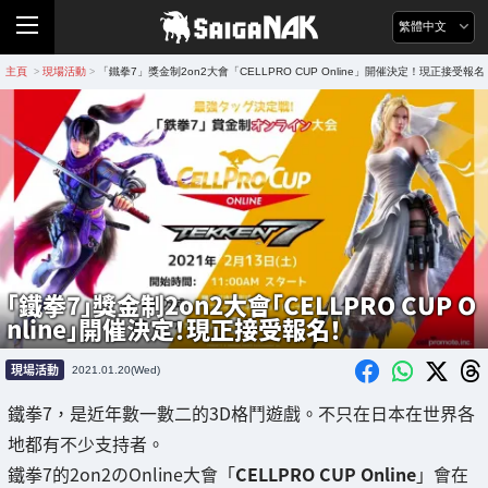
繁體中文
主頁
現場活動
「鐵拳7」獎金制2on2大會「CELLPRO CUP Online」開催決定！現正接受報名
>
>
「鐵拳7」獎金制2on2大會「CELLPRO CUP O
nline」開催決定！現正接受報名！
現場活動
2021.01.20(Wed)
鐵拳7，是近年數一數二的3D格鬥遊戲。不只在日本在世界各
地都有不少支持者。
鐵拳7的2on2のOnline大會「
CELLPRO CUP Online
」會在