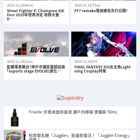
2019.11.18(Mon)
2020.03.19(Thu)
Street Fighter V: Champion Edi
FF7 remake電視廣告先行公開！
tion 2020年發表決定 收錄大量
D…
2019.11.24(Sun)
2019.12.20(Fri)
配備專業舞台！神戶市灘區電競設施
FINAL FANTASY XIII女主角Light
「esports stage EVOLVE(進化…
ning Cosplay特集
Frienbr 芳香桌面除菌液 瀨戶內檸檬 便攜裝 50mL
柏青嫂名機「Juggler」能量飲復活！「Juggler Energy」
發售！