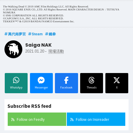
The Walking Dead © 2019 AMC Film Holdings LLC. All Rights Reserved.
© 2016 SQUARE ENIX CO., LTD. All Rights Reserved. MAIN CHARACTER DESIGN：TETSUYA
NOMURA
© SNK CORPORATION ALL RIGHTS RESERVED.
©CAPCOM U.S.A., INC. ALL RIGHTS RESERVED.
TEKKEN™7 & ©2019 BANDAI NAMCO Entertainment Inc.
萬代南夢宮
Steam
鐵拳
Saiga NAK
-
2021.01.20
現場活動
WhatsApp
Messenger
Facebook
Threads
X
Subscribe RSS feed
Follow on Feedly
Follow on Inoreader