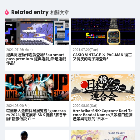
Related entry
相關文章
2021.07.26(Mon)
2021.07.20(Tue)
經典高速動作遊戲登場！「au smart
CASIO VINTAGE × PAC-MAN 復古
pass premium 經典遊戲」新增遊戲
又俏皮的電子錶登場！
作品！
2024.08.09(Fri)
2020.08.01(Sat)
歐洲最大遊戲貿易展覽會「gamesco
Arc、Arika、SNK、Capcom、Koei Te
m 2024」確定展示 SNK 攤位！將會舉
cmo、Bandai Namco共談格鬥遊戲
辦「餓狼傳説 Ci…
產業與電競的「日本…