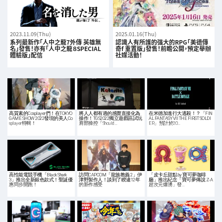
2023.11.09(Thu)
2025.01.16(Thu)
系列最新作「人中之龍7外傳 英雄無
認識人有所護的强大的RPG「美德傳
名」發售！亦有「人中之龍８SPECIAL
奇f 重置版」發售！前瞻公開，預定舉辦
體驗版」配信
社媒活動！
高質素的Cosplayer們！在TOKYO
將人人都有過的感覺直接化為
在米德加進行大逃殺！？「FIN
GAME SHOW 2022發現的美人Co
操作！TGS2022獨立遊戲區試玩
AL FANTASY VII THE FIRST SOLDI
splayer特輯！
肩部操控「Should…
ER」預計於20…
高性能電競手機「Black Shark
訪問CAPCOM「龍族教義 2」伊
「皮卡丘甜點 by 寶可夢咖啡
3」推出全新銀色款式！聖誕優
津野製作人！談到了睽違12年
廳」推出紀念「寶可夢傳說 Z-A
惠同步開跑！
的新作感受
超次元爆湧」發…