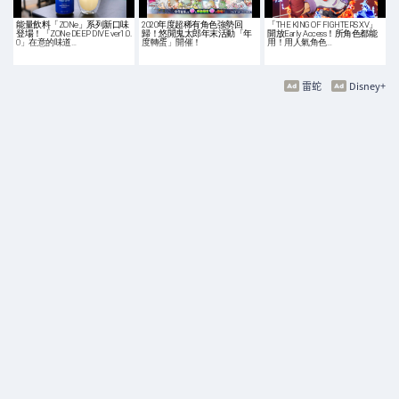
能量飲料「ZONe」系列新口味
2020年度超稀有角色強勢回
「THE KING OF FIGHTERS XV」
登場！「ZONe DEEP DIVE ver1.0.
歸！悠閒鬼太郎年末活動「年
開放Early Access！所角色都能
0」在意的味道…
度轉蛋」開催！
用！用人氣角色…
雷蛇
Disney+