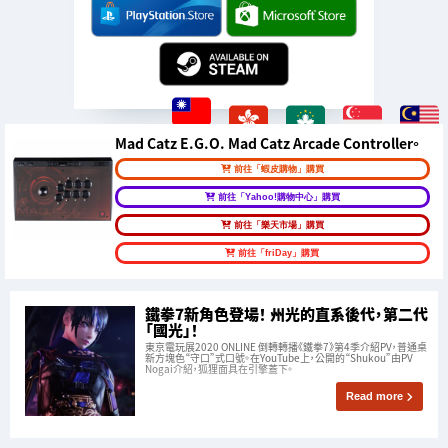
Mad Catz E.G.O. Mad Catz Arcade Controller。
前往「蝦皮購物」購買
前往「Yahoo!購物中心」購買
前往「樂天市場」購買
前往「friDay」購買
鐵拳7新角色登場！ 州光的直系後代，第二代
「國光」！
東京電玩展2020 ONLINE 倒轉轉播《鐵拳7》第4季介紹PV，普通桌
新方塊色“守口”式口號。在YouTube上，公開的“Shukou”由PV
Nogai介紹，狐狸面具在引擎蓋下。
Read more