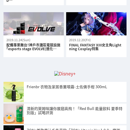
D…
2019.11.24(Sun)
2019.12.20(Fri)
配備專業舞台！神戶市灘區電競設施
FINAL FANTASY XIII女主角Light
「esports stage EVOLVE(進化…
ning Cosplay特集
Frienbr 衣物及家居香薰噴霧-土佐佛手柑 300mL
清新的萊姆味讓你展翅高飛！「Red Bull 能量飲料 夏季特
別版」試喝評測