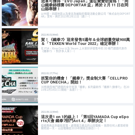
冠軍可獲得「EVO Japan」遠征費贊助資格！「岡
山鐵拳錦標賽 DEPORTAR 盃」將於 2 月 11 日在岡
山縣舉辦！
以中國、四國地區以及東京為據點的電競活動企劃公司「株式会社DEPORT
AR」宣布，將於2023年2月11日（週 […]
2022.06.01(Wed)
賀！《鐵拳7》迎來發售5週年＆全球銷量突破900萬
＆「TEKKEN World Tour 2022」確定舉辦！
在 PS4、Xbox One 以及 Steam 上大受好評發售中的 3D 格鬥遊戲代表作
《鐵拳7》，對許多人來 […]
2022.02.17(Thu)
抓緊你的機會！「鐵拳7」獎金制大賽「CELLPRO
CUP ONECHA」開始！
3D對戰型格鬥遊戲的金字塔頂「鐵拳」系列最新作「鐵拳7 (鉄拳7)」 在20
15年2月18日(三)開始，長達7 […]
2021.08.11(Wed)
這次是1 on 1的線上！「第5回YAMADA Cup eSpo
rts大會 鐵拳7部門Act.4」舉辦決定！
從經典商品到最新家電，處理廣泛產品的山田電機。 我想任何人都曾經受
關照過一次。 山田電機從2019年開始主辦自 […]