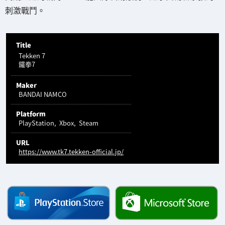
刺激戰鬥。
Title
Tekken 7
鐵拳7
Maker
BANDAI NAMCO
Platform
PlayStation
Xbox
Steam
URL
https://www.tk7.tekken-official.jp/