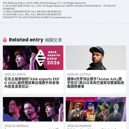
The Walking Dead © 2019 AMC Film Holdings LLC. All Rights Reserved.
© 2016 SQUARE ENIX CO., LTD. All Rights Reserved. MAIN CHARACTER DESIGN：TETSUYA
NOMURA
© SNK CORPORATION ALL RIGHTS RESERVED.
©CAPCOM U.S.A., INC. ALL RIGHTS RESERVED.
TEKKEN™7 & ©2019 BANDAI NAMCO Entertainment Inc.
Related entry
相關文章
2026.02.20(Fri)
2026.02.12(Thu)
在名古屋舉辦的「ASIA esports EXP
鐵拳8世界頂尖選手「Arslan Ash」選
O 2026」最終選拔賽出場選手與會場
手抵日！將以日本與巴基斯坦雙據點挑
內容首波資訊公…
戰國際賽事
2026.02.09(Mon)
2026.02.04(Wed)