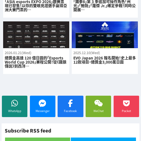
「ASIA esports EXPO 2026」觀賽票
「鐵拳8」第 3 季追加可操作角色「州
現已發售！以你的雙眼見證選手贏得亞
光」「鮑勃」「羅傑 Jr.」確定參戰！同時公
洲大賽門票的…
開展…
2026.01.21(Wed)
2025.12.10(Wed)
總獎金高達 120 億日圓的「Esports
EVO Japan 2026 報名開始！史上最多
World Cup 2026」賽程公開！從《餓狼
12款項目，總獎金3,000萬日圓
傳說》到西洋…
WhatsApp
Messenger
Facebook
WeChat
Pocket
Subscribe RSS feed