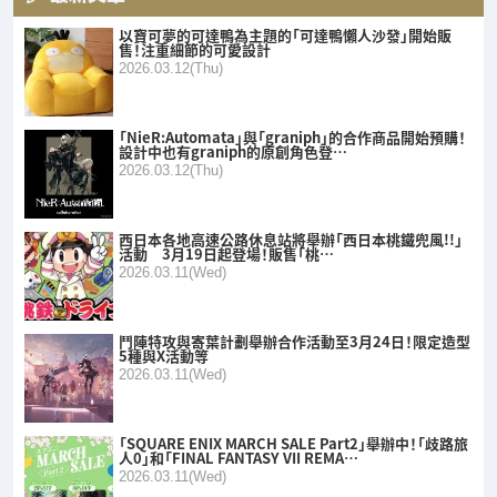
以寶可夢的可達鴨為主題的「可達鴨懶人沙發」開始販
售！注重細節的可愛設計
2026.03.12(Thu)
「NieR:Automata」與「graniph」的合作商品開始預購！
設計中也有graniph的原創角色登…
2026.03.12(Thu)
西日本各地高速公路休息站將舉辦「西日本桃鐵兜風!!」
活動 3月19日起登場！販售「桃…
2026.03.11(Wed)
鬥陣特攻與寄葉計劃舉辦合作活動至3月24日！限定造型
5種與X活動等
2026.03.11(Wed)
「SQUARE ENIX MARCH SALE Part2」舉辦中！「歧路旅
人0」和「FINAL FANTASY VII REMA…
2026.03.11(Wed)