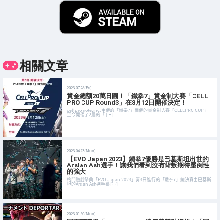
相關文章
2023.07.28(Fri)
賞金總額20萬日圓！「鐵拳7」賞金制大賽「CELL
PRO CUP Round3」在8月12日開催決定！
cellpromote,inc.主催的「鐵拳7」開催的賞金制大賽「CELLPRO CUP」
至今開催了2屆的「 […]
2023.04.03(Mon)
【EVO Japan 2023】鐵拳7優勝是巴基斯坦出世的
Arslan Ash選手！讓我們看到沒有背叛期待壓倒性
的強大
格鬥遊戲祭典「EVO Japan 2023」第3日進行的「鐵拳7」總決賽由巴基斯
坦的Arslan Ash選手獲 […]
2023.01.30(Mon)