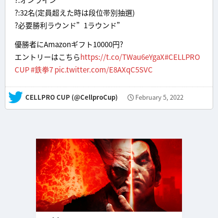
?:32名(定員超えた時は段位帯別抽選)
?必要勝利ラウンド”1ラウンド”
優勝者にAmazonギフト10000円?
エントリーはこちら
https://t.co/TWau6eYgaX
#CELLPRO
CUP
#鉄拳7
pic.twitter.com/E8AXqC5SVC
— CELLPRO CUP (@CellproCup)
February 5, 2022