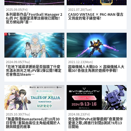
2025.09.05(Fri)
2021.07.20(Tue)
系列最新作品「Football Manager 2
CASIO VINTAGE × PAC-MAN 復古
6」的 PC 版願望清單註冊現已開始！
又俏皮的電子錶登場！
官方網站與「首…
2024.09.05(Thu)
2021.12.13(Mon)
「在地下城尋求邂逅是否搞錯了什麼
超級機械人大戰DD × 超級機械人大
充滿水與光之地」PV第1彈公開！確定
戰30！各個主角將於遊戲中參戰！
也會推出Steam…
2025.10.30(Thu)
2024.08.23(Fri)
「無盡傳奇Remastered」於10月30
完全新作PvPvE射擊遊戲「奇異賢伴
日發售！重製由兩位主角組成關於人
愛達之歌」將進行封閉β測試！9月13
類與精靈的故事
日開始