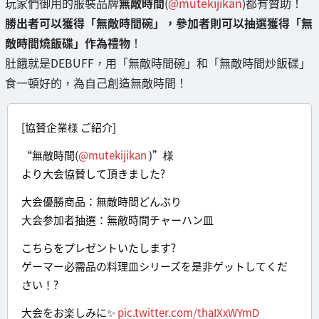
玩家們御用的服裝品牌
無敵時間
(
@mutekijikan
)都有贊助！
勝出者可以獲得「無敵時間碗」，參加者則可以抽選獲得「無
敵時間燒飯碟」作為禮物
！
肚餓就是DEBUFF，用「無敵時間碗」和「無敵時間炒飯碟」
食一頓好的，為自己創造無敵時間！
[協賛企業様 ご紹介]
“無敵時間(
@mutekijikan
)”様
より大会協賛して頂きました?
大会優勝商品：無敵時間どんぶり
大会参加者抽選：無敵時間チャーハン皿
こちらをプレゼントいたします?
ゲーマー必需品の料理皿シリーズを是非ゲットしてくだ
さい！?
大会をお楽しみに✨
pic.twitter.com/thaIXxWYmD