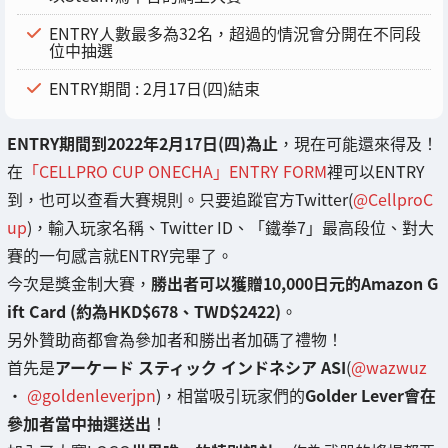
ENTRY人數最多為32名，超過的情況會分開在不同段
位中抽選
ENTRY期間 : 2月17日(四)結束
ENTRY期間到2022年2月17日(四)為止
，現在可能還來得及！
在
「CELLPRO CUP ONECHA」ENTRY FORM
裡可以ENTRY
到，也可以查看大賽規則。只要追蹤官方Twitter(
@CellproC
up
)，輸入玩家名稱、Twitter ID、「鐵拳7」最高段位、對大
賽的一句感言就ENTRY完畢了。
今次是獎金制大賽，
勝出者可以獲贈10,000日元的Amazon G
ift Card (約為HKD$678、TWD$2422)
。
另外贊助商都會為參加者和勝出者加碼了禮物！
首先是
アーケード スティック インドネシア ASI
(
@wazwuz
・
@goldenleverjpn
)，相當吸引玩家們的
Golder Lever會在
參加者當中抽選送出
！