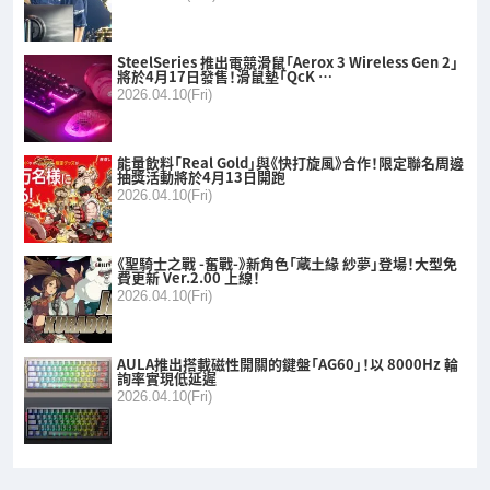
SteelSeries 推出電競滑鼠「Aerox 3 Wireless Gen 2」
將於4月17日發售！滑鼠墊「QcK …
2026.04.10(Fri)
能量飲料「Real Gold」與《快打旋風》合作！限定聯名周邊
抽獎活動將於4月13日開跑
2026.04.10(Fri)
《聖騎士之戰 -奮戰-》新角色「蔵土緣 紗夢」登場！大型免
費更新 Ver.2.00 上線！
2026.04.10(Fri)
AULA推出搭載磁性開關的鍵盤「AG60」！以 8000Hz 輪
詢率實現低延遲
2026.04.10(Fri)