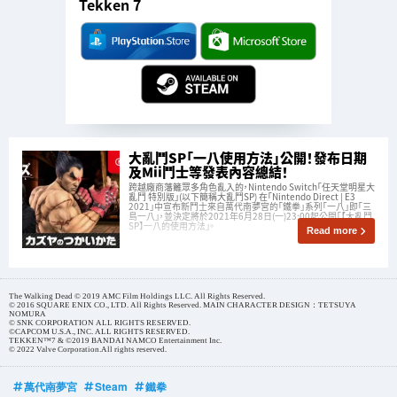
Tekken 7
大亂鬥SP「一八使用方法」公開！發布日期
及Mii鬥士等發表內容總結！
跨越廠商藩籬眾多角色亂入的，Nintendo Switch「任天堂明星大
亂鬥 特別版」(以下簡稱大亂鬥SP) 在「Nintendo Direct | E3
2021」中宣布新鬥士來自萬代南夢宮的「鐵拳」系列「一八」即「三
島一八」，並決定將於2021年6月28日(一)23:00起公開「【大亂鬥
SP】一八的使用方法」。
Read more
The Walking Dead © 2019 AMC Film Holdings LLC. All Rights Reserved.
© 2016 SQUARE ENIX CO., LTD. All Rights Reserved. MAIN CHARACTER DESIGN：TETSUYA
NOMURA
© SNK CORPORATION ALL RIGHTS RESERVED.
©CAPCOM U.S.A., INC. ALL RIGHTS RESERVED.
TEKKEN™7 & ©2019 BANDAI NAMCO Entertainment Inc.
© 2022 Valve Corporation.All rights reserved.
萬代南夢宮
Steam
鐵拳