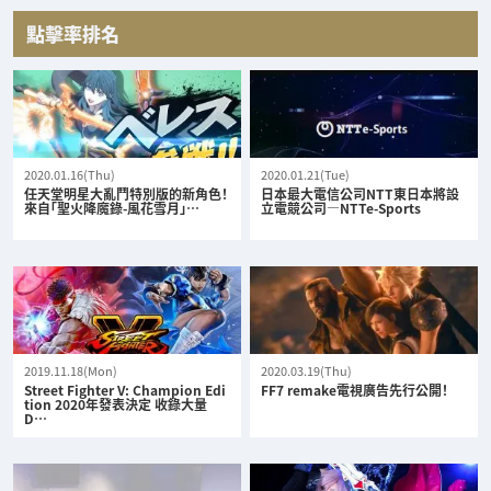
點擊率排名
2020.01.16(Thu)
2020.01.21(Tue)
任天堂明星大亂鬥特別版的新角色！
日本最大電信公司NTT東日本將設
來自「聖火降魔錄-風花雪月」…
立電競公司—NTTe-Sports
2019.11.18(Mon)
2020.03.19(Thu)
Street Fighter V: Champion Edi
FF7 remake電視廣告先行公開！
tion 2020年發表決定 收錄大量
D…