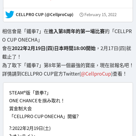
— CELLPRO CUP (@CellproCup)
February 15, 2022
相信會是「鐵拳7」在
進入第8周年的第一場比賽
的「CELLPR
O CUP ONECHA」
會在
2022年2月19日(四)日本時間18:00開始
，2月17日(四)就
截止了！
為了取下「鐵拳7」第8年第一個最強的寶座，現在就報名吧！
詳情請到CELLPRO CUP官方Twitter(
@CellproCup
)查看！
STEAM®︎版「鉄拳7」
ONE CHANCEを掴み取れ！
賞金制大会
「CELLPRO CUP ONECHA」開催?
?:2022年2月19日(土)
?:オンライン