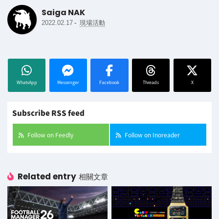
Saiga NAK
-
2022.02.17
現場活動
WhatsApp
Messenger
Facebook
Threads
X
Subscribe RSS feed
Follow on Feedly
Follow on Inoreader
Related entry
相關文章