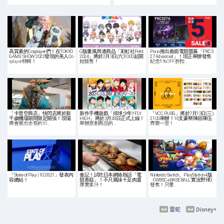
高質素的Cosplayer們！在TOKYO
Q版畫風周邊商品「彩虹社Petit
Pixio推出曲面電競螢幕「PXC3
GAME SHOW 2022發現的美人Co
2024」將於2月3日(六)10:00起開
27 Advanced」！現正舉辦發售
splayer特輯！
始販售！
紀念5％OFF折扣…
「卡普空商店」快閃店將於新
新作手機遊戲「排球少年!!FLY
「VCC PUBG」將於7月13日(三)
千歲機場期間限定開張！現場
HIGH」將於3月28日正式上線！
21:00舉辦！16支豪華陣容隊伍
將會展出全長約10…
舉辦原創商品的…
齊聚一堂！
「State of Play | 10.28.21」發表內
食記！試吃日本網絡熱話「電
Nintendo Switch、PlayStation 4版
容總結！
競香菇」！不只風味十足肉還
《WBSC eBASEBALL 實況野球》
厚實多汁！
發售！只要…
雷蛇
Disney+