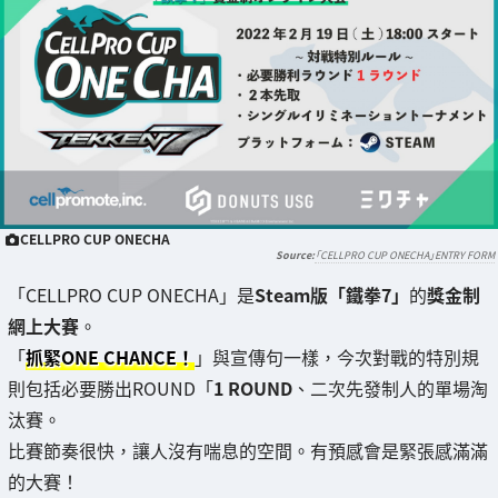
CELLPRO CUP ONECHA
「CELLPRO CUP ONECHA」ENTRY FORM
「CELLPRO CUP ONECHA」是
Steam版「鐵拳7」
的
獎金制
網上大賽
。
「
抓緊ONE CHANCE！
」與宣傳句一樣，今次對戰的特別規
則包括必要勝出ROUND「
1 ROUND
、二次先發制人的單場淘
汰賽。
比賽節奏很快，讓人沒有喘息的空間。有預感會是緊張感滿滿
的大賽！