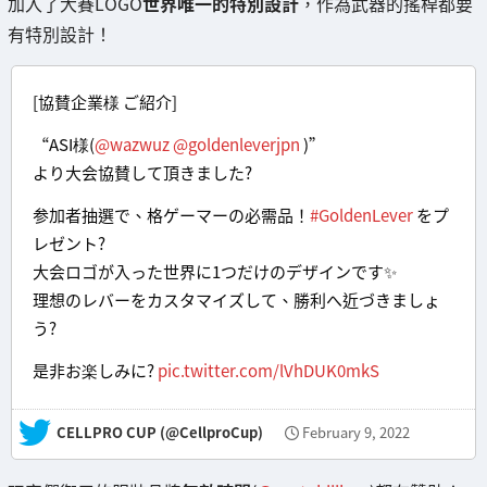
加入了大賽LOGO
世界唯一的特別設計
，作為武器的搖桿都要
有特別設計！
[協賛企業様 ご紹介]
“ASI様(
@wazwuz
@goldenleverjpn
)”
より大会協賛して頂きました?
参加者抽選で、格ゲーマーの必需品！
#GoldenLever
をプ
レゼント?
大会ロゴが入った世界に1つだけのデザインです✨
理想のレバーをカスタマイズして、勝利へ近づきましょ
う?
是非お楽しみに?
pic.twitter.com/lVhDUK0mkS
— CELLPRO CUP (@CellproCup)
February 9, 2022