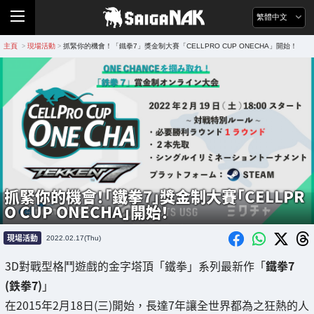
繁體中文
主頁
現場活動
抓緊你的機會！「鐵拳7」獎金制大賽「CELLPRO CUP ONECHA」開始！
>
>
抓緊你的機會！「鐵拳7」獎金制大賽「CELLPR
O CUP ONECHA」開始！
現場活動
2022.02.17(Thu)
3D對戰型格鬥遊戲的金字塔頂「鐵拳」系列最新作「
鐵拳7
(鉄拳7)
」
在2015年2月18日(三)開始，長達7年讓全世界都為之狂熱的人