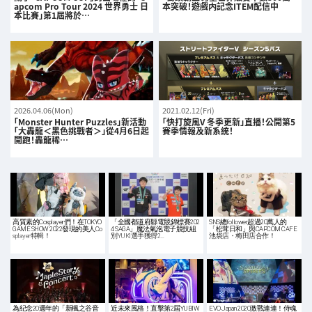
apcom Pro Tour 2024 世界勇士 日
本突破！遊戲内記念ITEM配信中
本比賽」第1屆將於…
2026.04.06(Mon)
2021.02.12(Fri)
「Monster Hunter Puzzles」新活動
「快打旋風V 冬季更新」直播！公開第5
「大轟龍＜黑色挑戰者＞」從4月6日起
賽季情報及新系統！
開跑！轟龍稀…
高質素的Cosplayer們！在TOKYO
「全國都道府縣電競錦標賽202
SNS總follower超過20萬人的
GAME SHOW 2022發現的美人Co
4 SAGA」魔法氣泡電子競技組
「松茸日和」與CAPCOM CAFE
splayer特輯！
別YUKI選手獲得2…
池袋店・梅田店合作！
為紀念20週年的「新楓之谷音
近未來風格！直擊第2屆YUBIW
EVO Japan 2020激戰連連！侍魂