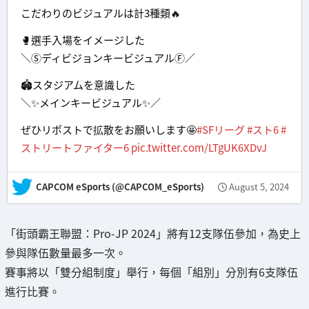
こだわりのビジュアルは計3種類🔥
🥊選手入場をイメージした
＼ⓈディビジョンキービジュアルⒻ／
🏟スタジアムを意識した
＼✨メインキービジュアル✨／
ぜひリポストで拡散をお願いします🤩
#SFリーグ
#スト6
#
ストリートファイター6
pic.twitter.com/LTgUK6XDvJ
— CAPCOM eSports (@CAPCOM_eSports)
August 5, 2024
「街頭霸王聯盟：Pro-JP 2024」將有12支隊伍參加，為史上
參與隊伍數量最多一次。
賽事將以「雙分組制度」舉行，每個「組別」分別有6支隊伍
進行比賽。