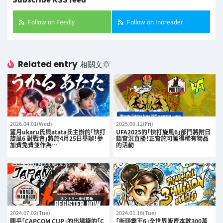
Follow on Feedly
Follow on Inoreader
Related entry
相關文章
2026.04.01(Wed)
2025.09.12(Fri)
望月ukaru氏與atata氏主辦的「快打
UFA2025的「快打旋風6」部門將附日
旋風6 對戰會」將於4月25日舉辦！參
語實況直播！正實施可獲得稀有物品
加費免費並作為…
的活動
2024.07.02(Tue)
2024.01.16(Tue)
關乎「CAPCOM CUP」的出場權的「C
「街頭霸王6」全世界販賣本數300萬