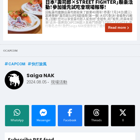
日本「壽司郎×STREET FIGHTER」聯乘活
動！參加搶先試吃會現場報導！
回転壽司連鎖店壽司郎迎來了創業40周年！恭喜！7月24日(週三)
起將舉辦「壽司郎SUPER超值祭[第一彈] 大切り對決！金槍魚VS鮭
魚」活動！您可以享受壽司郎人氣食材「金槍魚」和「鮭魚」的美味菜
單！此外，還將與CAPCOM超人氣格鬥遊戲「STREET FIGHTER」進
行聯名合作！我們Saiga NAK受邀參加了搶先試
Read more
©CAPCOM
CAPCOM
快打旋風
Saiga NAK
-
2024.08.05
現場活動
WhatsApp
Messenger
Facebook
Threads
X
Subscribe RSS feed