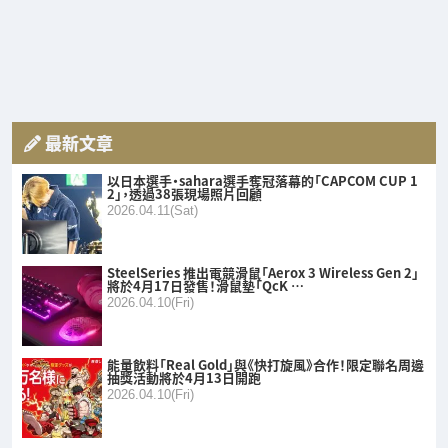
最新文章
以日本選手・sahara選手奪冠落幕的「CAPCOM CUP 1
2」，透過38張現場照片回顧
2026.04.11(Sat)
SteelSeries 推出電競滑鼠「Aerox 3 Wireless Gen 2」
將於4月17日發售！滑鼠墊「QcK …
2026.04.10(Fri)
能量飲料「Real Gold」與《快打旋風》合作！限定聯名周邊
抽獎活動將於4月13日開跑
2026.04.10(Fri)