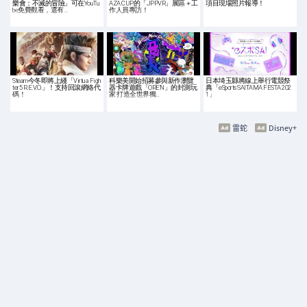
樂會：不滅的冒險」可在YouTu
AZA CUP的「JPPVR」展區＋工
項目現場照片報導！
be免費觀看，還有…
作人員專訪！
Steam今冬即將上綫「Virtua Figh
科樂美開始招募參與新作瀏覽
日本埼玉縣將線上舉行電競祭
ter5 R.E.V.O.」！支持回滾網絡代
器卡牌遊戲「ORE’N」的封測玩
典「eSports SAITAMA FESTA 202
碼！
家 打造全世界獨…
1」
雷蛇
Disney+