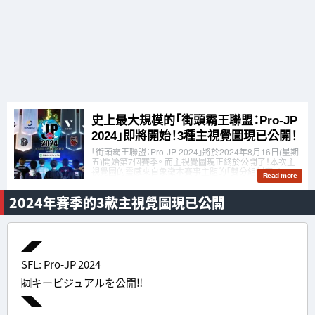
2024年賽季的3款主視覺圖現已公開
◢◤
SFL: Pro-JP 2024
🈠キービジュアルを公開‼
◥◣