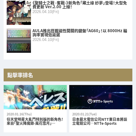
《聖騎士之戰 -奮戰-》新角色「蔵土緣 紗夢」登場！大型免
費更新 Ver.2.00 上線！
2026.04.10(Fri)
AULA推出搭載磁性開關的鍵盤「AG60」！以 8000Hz 輪
詢率實現低延遲
2026.04.10(Fri)
點擊率排名
2020.01.16(Thu)
2020.01.21(Tue)
任天堂明星大亂鬥特別版的新角色！
日本最大電信公司NTT東日本將設
來自「聖火降魔錄-風花雪月」…
立電競公司—NTTe-Sports