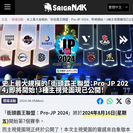
繁體中文
主頁
現場活動
史上最大規模的「街頭霸王聯盟：Pro-JP 2024」即將開始！3種主視覺圖現已公
>
>
史上最大規模的「街頭霸王聯盟：Pro-JP 202
4」即將開始！3種主視覺圖現已公開！
現場活動
2024.08.05(Mon)
「
街頭霸王聯盟：Pro-JP 2024
」將於
2024年8月16日(星期
五)
開始第7個賽季。
而主視覺圖現正終於公開了！本次主視覺圖的靈感來自象徵本