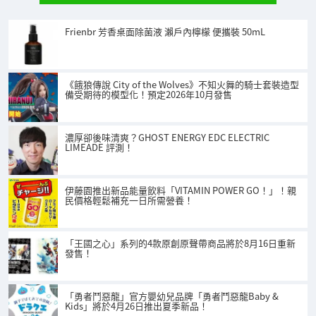
Frienbr 芳香桌面除菌液 瀨戶內檸檬 便攜裝 50mL
《餓狼傳說 City of the Wolves》不知火舞的騎士套裝造型
備受期待的模型化！預定2026年10月發售
濃厚卻後味清爽？GHOST ENERGY EDC ELECTRIC
LIMEADE 評測！
伊藤園推出新品能量飲料「VITAMIN POWER GO！」！親
民價格輕鬆補充一日所需營養！
「王國之心」系列的4款原創原聲帶商品將於8月16日重新
發售！
「勇者鬥惡龍」官方嬰幼兒品牌「勇者鬥惡龍Baby &
Kids」將於4月26日推出夏季新品！