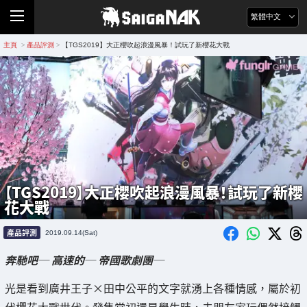
繁體中文
主頁
產品評測
【TGS2019】大正櫻吹起浪漫風暴！試玩了新櫻花大戰
>
>
【TGS2019】大正櫻吹起浪漫風暴！試玩了新櫻
花大戰
產品評測
2019.09.14(Sat)
奔馳吧─ 高速的─ 帝國歌劇團─
光是看到廣井王子×田中公平的文字就湧上各種情感，屬於初
代櫻花大戰世代。發售當初還是學生時，去朋友家玩偶然接觸