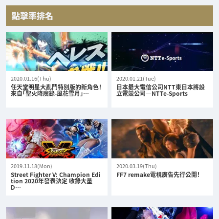
點擊率排名
2020.01.16(Thu)
2020.01.21(Tue)
任天堂明星大亂鬥特別版的新角色！
日本最大電信公司NTT東日本將設
來自「聖火降魔錄-風花雪月」…
立電競公司—NTTe-Sports
2019.11.18(Mon)
2020.03.19(Thu)
Street Fighter V: Champion Edi
FF7 remake電視廣告先行公開！
tion 2020年發表決定 收錄大量
D…