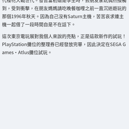
到，受到衝擊，在朋友媽媽請吃晚餐咖哩之前一直沉迷遊玩的
那個1996年秋天。因為自己沒有Saturn主機，苦苦哀求連主
機一起借了一段時間自是不在話下。
這次東京電玩展對我個人來說的亮點，正是這款新作的試玩！
PlayStation攤位的整理券已經發放完畢，因此決定在SEGA G
ames・Atlus攤位試玩。