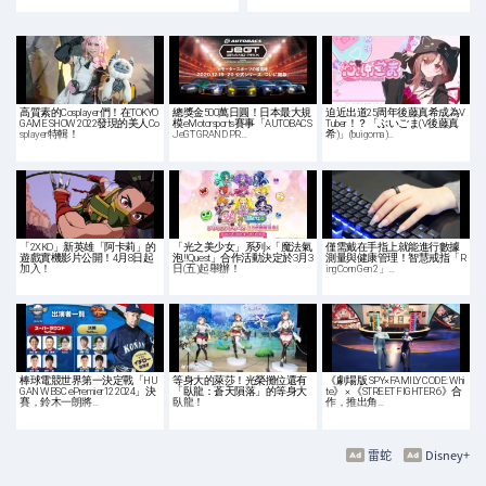
高質素的Cosplayer們！在TOKYO
總獎金500萬日圓！日本最大規
迫近出道25周年後藤真希成為V
GAME SHOW 2022發現的美人Co
模eMotorsports賽事「AUTOBACS
Tuber！？「ぶいごま(V後藤真
splayer特輯！
JeGT GRAND PR…
希)」(buigoma)…
「2XKO」新英雄「阿卡莉」的
「光之美少女」系列×「魔法氣
僅需戴在手指上就能進行數據
遊戲實機影片公開！4月8日起
泡‼Quest」合作活動決定於3月3
測量與健康管理！智慧戒指「R
加入！
日(五)起舉辦！
ingConn Gen 2」…
棒球電競世界第一決定戰「HU
等身大的萊莎！光榮攤位還有
《劇場版 SPY×FAMILY CODE: Whi
GAN WBSC ePremier12 2024」決
「臥龍：蒼天隕落」的等身大
te》 × 《STREET FIGHTER 6》合
賽，鈴木一朗將…
臥龍！
作，推出角…
雷蛇
Disney+