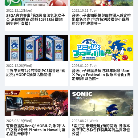
2022.12.12(Mon)
2022.10.11(Tue)
SEGA官方賽事「第2屆 魔法氣泡女子
音速小子未知邊境與魔物獵人確定推
盃 決勝錦標賽」將於12月18日舉辦！
出聯名合作！包含特別裝備與小遊戲
同步進行直播！
的合作包也將登…
2022.12.28(Wed)
2026.01.20(Tue)
世界中只有1台的特別PC！超音速「索
音速小子與魔法氣泡35年紀念「Soni
尼克」MODPC抽獎活動開催！
×Puyo Festival in 阪急三番街」決
定舉辦！彩色館…
2025.02.19(Wed)
2022.08.24(Wed)
有機會獲得BenQ「MOBIUZ」系列「人
「索尼克 未知邊境」預約開始！各版本
中之龍 8外傳 Pirates in Hawaii」聯
及戌神ころね合作特典等商品資訊也
名活動舉辦中！
公開！