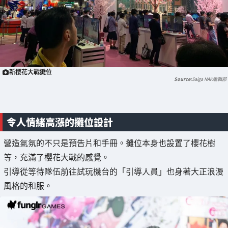
新櫻花大戰攤位
Saiga NAK編輯部
令人情緒高漲的攤位設計
營造氣氛的不只是預告片和手冊。攤位本身也設置了櫻花樹
等，充滿了櫻花大戰的感覺。
引導從等待隊伍前往試玩機台的「引導人員」也身著大正浪漫
風格的和服。