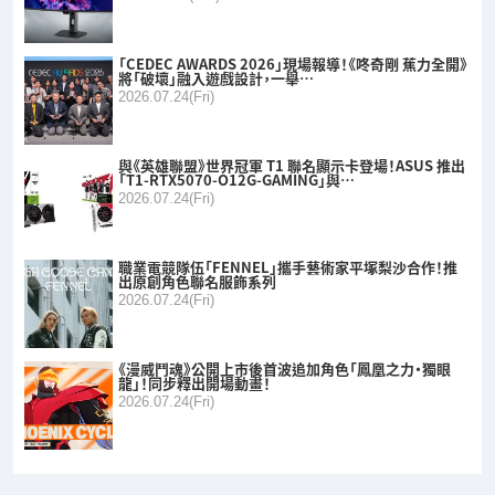
「CEDEC AWARDS 2026」現場報導！《咚奇剛 蕉力全開》
將「破壞」融入遊戲設計，一舉…
2026.07.24(Fri)
與《英雄聯盟》世界冠軍 T1 聯名顯示卡登場！ASUS 推出
「T1-RTX5070-O12G-GAMING」與…
2026.07.24(Fri)
職業電競隊伍「FENNEL」攜手藝術家平塚梨沙合作！推
出原創角色聯名服飾系列
2026.07.24(Fri)
《漫威鬥魂》公開上市後首波追加角色「鳳凰之力・獨眼
龍」！同步釋出開場動畫！
2026.07.24(Fri)