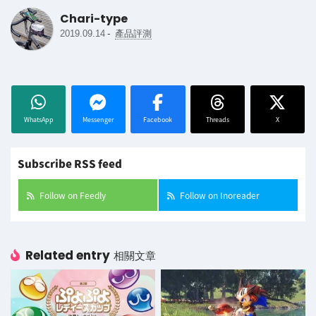
Chari-type
-
2019.09.14
產品評測
WhatsApp
Messenger
Facebook
Threads
X
Subscribe RSS feed
Follow on Feedly
Follow on Inoreader
Related entry
相關文章