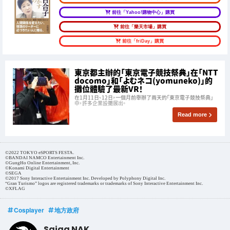
前往「Yahoo!購物中心」購買
前往「樂天市場」購買
前往「friDay」購買
東京都主辦的「東京電子競技祭典」在「NTT
docomo」和「よむネコ(yomuneko)」的
攤位體驗了最新VR！
在1月11日、12日，一個月前舉辦了兩天的「東京電子競技祭典」
中，許多企業設攤展出。
Read more
©2022 TOKYO eSPORTS FESTA.
©BANDAI NAMCO Entertainment Inc.
©GungHo Online Entertainment, Inc.
©Konami Digital Entertainment
©SEGA
©2017 Sony Interactive Entertainment Inc. Developed by Polyphony Digital Inc.
“Gran Turismo” logos are registered trademarks or trademarks of Sony Interactive Entertainment Inc.
©XFLAG
Cosplayer
地方政府
Saiga NAK