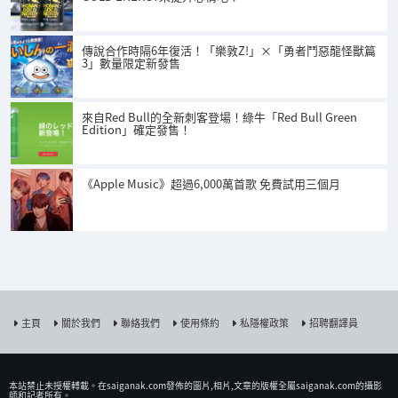
傳說合作時隔6年復活！「樂敦Z!」×「勇者鬥惡龍怪獸篇
3」數量限定新發售
來自Red Bull的全新刺客登場！綠牛「Red Bull Green
Edition」確定發售！
《Apple Music》超過6,000萬首歌 免費試用三個月
主頁
關於我們
聯絡我們
使用條約
私隱權政策
招聘翻譯員
本站禁止未授權𨍭載。在saiganak.com發佈的圖片,相片,文章的版權全屬saiganak.com的攝影
師和記者所有。