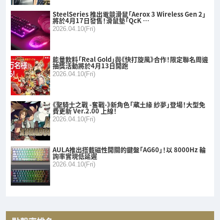
SteelSeries 推出電競滑鼠「Aerox 3 Wireless Gen 2」
將於4月17日發售！滑鼠墊「QcK …
2026.04.10(Fri)
能量飲料「Real Gold」與《快打旋風》合作！限定聯名周邊
抽獎活動將於4月13日開跑
2026.04.10(Fri)
《聖騎士之戰 -奮戰-》新角色「蔵土緣 紗夢」登場！大型免
費更新 Ver.2.00 上線！
2026.04.10(Fri)
AULA推出搭載磁性開關的鍵盤「AG60」！以 8000Hz 輪
詢率實現低延遲
2026.04.10(Fri)