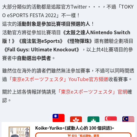
大部分類似的活動都是追蹤官方Twitter・・・，不過「TOKY
O eSPORTS FESTA 2022」不一樣！
這次的
活動對象是參加比賽項目預選的人
！
活動官方將從參加比賽項目
《太鼓之達人Nintendo Switch
版！》《魔法氣泡eSports》《怪物彈珠》
還有體驗企劃項目
《Fall Guys: Ultimate Knockout》
，以上共4比賽項目的參
賽者中
自動選出中獎者
。
雖然住在海外的讀者們雖然無法參加賽事，不過可以同時間透
過
「東京eスポーツフェスタ」YouTube官方頻道
收看賽事。
關於上述各情報詳情請見
「東京eスポーツフェスタ」官網
確
認。
Koike，Yuriko，《感動人心的 100 個詞語》。
前往「蝦皮購物」購買