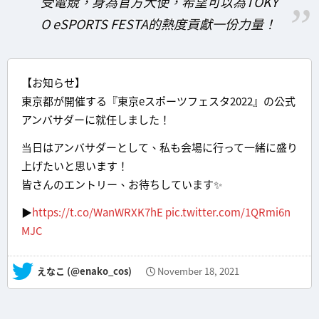
受電競，身為官方大使，希望可以為TOKY
O eSPORTS FESTA的熱度貢獻一份力量！
【お知らせ】
東京都が開催する『東京eスポーツフェスタ2022』の公式
アンバサダーに就任しました！
当日はアンバサダーとして、私も会場に行って一緒に盛り
上げたいと思います！
皆さんのエントリー、お待ちしています✨
▶️
https://t.co/WanWRXK7hE
pic.twitter.com/1QRmi6n
MJC
— えなこ (@enako_cos)
November 18, 2021