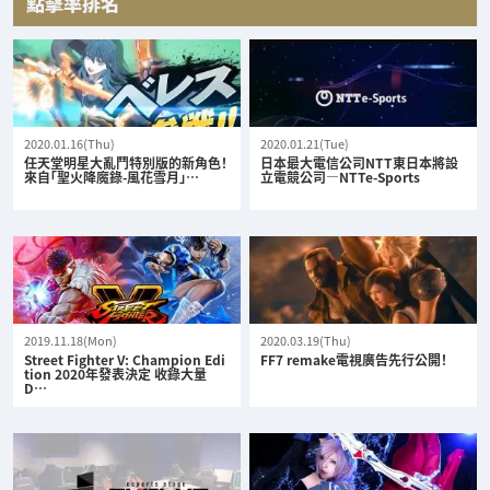
點擊率排名
2020.01.16(Thu)
2020.01.21(Tue)
任天堂明星大亂鬥特別版的新角色！
日本最大電信公司NTT東日本將設
來自「聖火降魔錄-風花雪月」…
立電競公司—NTTe-Sports
2019.11.18(Mon)
2020.03.19(Thu)
Street Fighter V: Champion Edi
FF7 remake電視廣告先行公開！
tion 2020年發表決定 收錄大量
D…