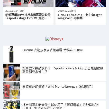
2019.11.24(Sun)
2019.12.20(Fri)
配備專業舞台！神戶市灘區電競設施
FINAL FANTASY XIII女主角Light
「esports stage EVOLVE(進化…
ning Cosplay特集
Frienbr 衣物及家居香薰噴霧-金桂味 300mL
能量飲×運動飲料？「Sports Lovers MAX」是否能幫助運
動員補充水分！？
蒙特羅莎能量飲「Wild Monte Energy」強到爆炸！
神奈川限定能量飲！以使用了「夢幻柑橘」的SHONAN
GOLD ENERGY來提升心情吧！