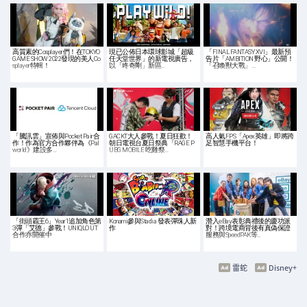
高質素的Cosplayer們！在TOKYO
現已公佈日本環球影城「超級
「FINAL FANTASY XVI」最新預
GAME SHOW 2022發現的美人Co
任天堂世界」的新電視廣告，
告片「AMBITION 野心」公開！
splayer特輯！
以「咚奇剛」新區…
「召喚獸大戰」…
「騰訊雲」宣佈與Pocket Pair合
GACKT大人參戰！夏日狂歡！
高人氣FPS「Apex英雄」即將跨
作！作為官方合作夥伴為《Pal
朝日電視台夏日祭典「RAGE P
足智慧手機平台！
world》建設多…
UBG MOBILE 吃雞祭…
「街頭霸王6」Year1追加角色第
Konami參與Stadia 發表彈珠人新
潛入eBay表彰典禮後的慶功派
3彈「艾德」參戰！UNIQLO UT
作
對！跨境電商背後有真偽保證
合作亦開催中
服務與SpeedPAK等…
雷蛇
Disney+