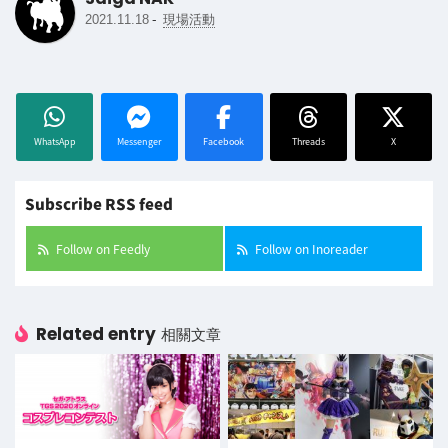
-
2021.11.18
現場活動
WhatsApp
Messenger
Facebook
Threads
X
Subscribe RSS feed
Follow on Feedly
Follow on Inoreader
Related entry
相關文章