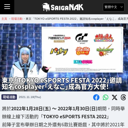
繁體中文
主頁
現場活動
東京「TOKYO eSPORTS FESTA 2022」邀請知名cosplayer「えなこ」成為
>
>
東京「TOKYO eSPORTS FESTA 2022」邀請
知名cosplayer「えなこ」成為官方大使！
現場活動
2021.11.18(Thu)
將於
2022年1月28日(五) ～ 2022年1月30日(日)
期間，同時舉
辦線上線下活動的「
TOKYO eSPORTS FESTA 2022
」
前陣子宣布舉辦日期之外還有6款比賽遊戲，其中將於2021年