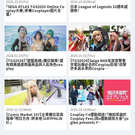
2020.10.02(Fri)
2019.10.30(Wed)
「SEGA ATLAS TGS2020 Online Co
日本 League of Legends 10週年感
splay大賽」參賽Cosplayer圖片合
謝祭！
集！
2026.02.20(Fri)
2024.10.31(Thu)
【TGS2026】「碧藍航線」攤位報導！還
【TGS2024】Saiga NAK女孩突擊東
有精美插畫周邊商品與人氣角色cos
京電玩展必去的Cosplay區域！目擊
play
許多高水準的Cospla…
2025.12.31(Wed)
2019.10.14(Mon)
【Comic Market 107】企業攤位寫真
Cosplay×e運動競技！「梅田茶屋町
報導「明日方舟：終末地（GRYPHLIN
Cosplay Fest」與e運動競技大會「yo
E）」
gibo presents Y…