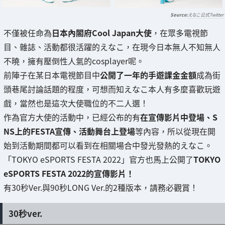
えなこ公式Twitter
不僅被任命為
日本內閣府Cool Japan大使
，在眾多電視節
目、雜誌、活動都很活躍的えなこ，在現今日本無人不知無人
不曉，擁有壓倒性人氣的cosplayer呢。
前陣子在某日本電視節目中
公開了一年的手遊課金金額
成為街
頭巷尾討論話題的程度，可想而知えなこ本人有多麼喜歡玩遊
戲，當然也是這次大使職位的不二人選！
作為官方大使的活動中，已經公布的有
在宣傳影片中登場、S
NS上的FESTA宣傳、活動舞台上登場
等內容，所以從現在開
始到活動期間都可以看到在相關場合中發光發熱的えなこ。
「TOKYO eSPORTS FESTA 2022」官方也馬上公開了
TOKYO
eSPORTS FESTA 2022的宣傳影片！
有30秒Ver.與90秒LONG Ver.的2種版本，請務必觀賞！
30秒ver.