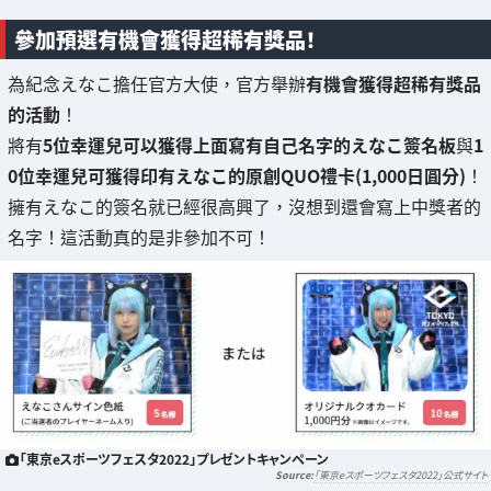
參加預選有機會獲得超稀有獎品！
為紀念えなこ擔任官方大使，官方舉辦
有機會獲得超稀有獎品
的活動
！
將有
5位幸運兒可以獲得上面寫有自己名字的えなこ簽名板
與
1
0位幸運兒可獲得印有えなこ的原創QUO禮卡(1,000日圓分)
！
擁有えなこ的簽名就已經很高興了，沒想到還會寫上中獎者的
名字！這活動真的是非參加不可！
「東京eスポーツフェスタ2022」プレゼントキャンペーン
「東京eスポーツフェスタ2022」公式サイト