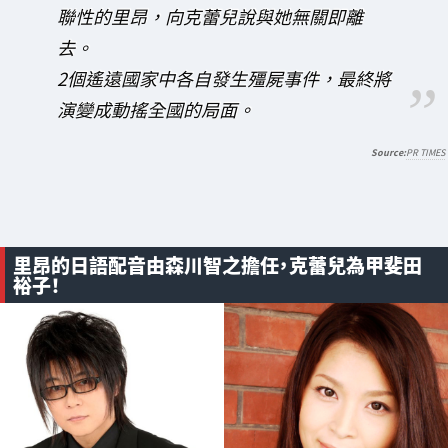
聯性的里昂，向克蕾兒說與她無關即離
去。
2個遙遠國家中各自發生殭屍事件，最終將
演變成動搖全國的局面。
PR TIMES
里昂的日語配音由森川智之擔任，克蕾兒為甲斐田
裕子！