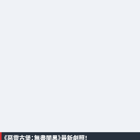
《惡靈古堡：無盡闇黑》最新劇照！