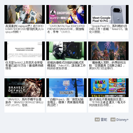
高質素的Cosplayer們！在TOKYO
「CAPCOM Pro Tour 2024 SUPER
「Google Pixel 10」系列將於8月
GAME SHOW 2022發現的美人Co
PREMIER SINGAPORE」開放報
28日上市！搭載「Tensor G5」強
splayer特輯！
名，爭奪「CAPCO…
化AI效能、…
任天堂Switch 2上市四天全球發
搭載勿擾模式功能的頭戴式耳
「魔物獵人荒野」的季節性活
售量已超350万台！數值將持續
機套組「Astro A10」讓在家工作
動「交匯慶典【花舞之儀】」
增長
時的你更加舒適…
將於4月23日起舉行…
「BRAVELY」系列手機平台最
「白貓Project」與「新世紀福
連6天推出不重複復刻主題！
新作「BRAVELY DEFAULT BRILLI
音戰士」聯乘！齊來獲得周邊
「TETRIS王者盃 夏天！每天不
ANT LIGHTS」發表…
商品吧！
同的復刻合作祭」…
雷蛇
Disney+