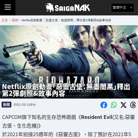
繁體中文
主頁
新聞
Netflix原創動畫「惡靈古堡：無盡闇黑」釋出第2彈劇照&故事內容
>
>
Netflix原創動畫「惡靈古堡：無盡闇黑」釋出
第2彈劇照&故事內容
新聞
2021.03.12(Fri)
CAPCOM旗下知名的生存恐怖遊戲《
Resident Evil
(又名:惡靈
古堡、生化危機)》
於2021年迎接25週年的《惡靈古堡》，除了預計在2021年5