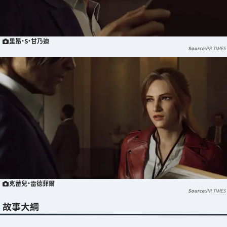
里昂·S·甘乃迪
PR TIMES
克蕾兒·雷德菲爾
PR TIMES
故事大綱