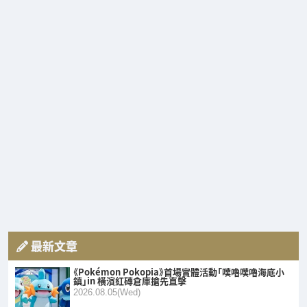
最新文章
《Pokémon Pokopia》首場實體活動「噗嚕噗嚕海底小
鎮」in 橫濱紅磚倉庫搶先直擊
2026.08.05(Wed)