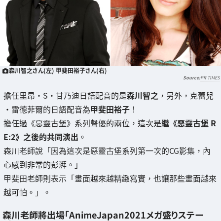
森川智之さん(左) 甲斐田裕子さん(右)
PR TIMES
擔任里昂·S·甘乃迪日語配音的是
森川智之
，另外，克蕾兒
·雷德菲爾的日語配音為
甲斐田裕子
！
擔任過《惡靈古堡》系列聲優的兩位，這次是
繼《惡靈古堡 R
E:2》之後的共同演出
。
森川老師說「因為這次是惡靈古堡系列第一次的CG影集，內
心感到非常的彭湃。」
甲斐田老師則表示「畫面越來越精緻寫實，也讓那些畫面越來
越可怕。」。
森川老師將出場「AnimeJapan2021メガ盛りステー