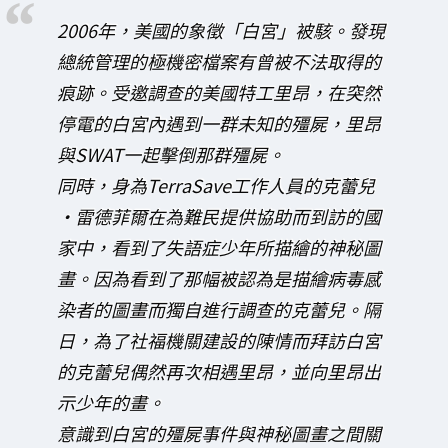
2006年，美國的象徵「白宮」被駭。發現
總統管理的極機密檔案有曾被不法取得的
痕跡。受邀調查的美國特工里昂，在突然
停電的白宮內遇到一群未知的殭屍，里昂
與SWAT一起擊倒那群殭屍。
同時，身為TerraSave工作人員的克蕾兒
·雷德菲爾在為難民提供協助而到訪的國
家中，看到了失語症少年所描繪的神秘圖
畫。因為看到了那幅被認為是描繪病毒感
染者的圖畫而獨自進行調查的克蕾兒。隔
日，為了社福機關建設的陳情而拜訪白宮
的克蕾兒偶然再次相遇里昂，並向里昂出
示少年的畫。
意識到白宮的殭屍事件與神秘圖畫之間關