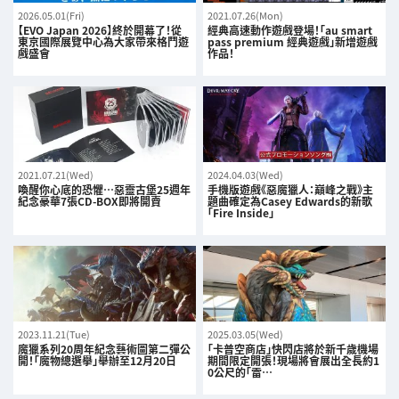
2026.05.01(Fri)
2021.07.26(Mon)
【EVO Japan 2026】終於開幕了！從
經典高速動作遊戲登場！「au smart
東京國際展覽中心為大家帶來格鬥遊
pass premium 經典遊戲」新增遊戲
戲盛會
作品！
2021.07.21(Wed)
2024.04.03(Wed)
喚醒你心底的恐懼…惡靈古堡25週年
手機版遊戲《惡魔獵人：巔峰之戰》主
紀念豪華7張CD-BOX即將開賣
題曲確定為Casey Edwards的新歌
「Fire Inside」
2023.11.21(Tue)
2025.03.05(Wed)
魔獵系列20周年紀念藝術圖第二彈公
「卡普空商店」快閃店將於新千歲機場
開！「魔物總選擧」舉辦至12月20日
期間限定開張！現場將會展出全長約1
0公尺的「雷…