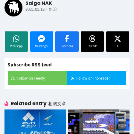
Saiga NAK
-
2021.03.12
新聞
WhatsApp
Messenger
Facebook
Threads
X
Subscribe RSS feed
Follow on Feedly
Follow on Inoreader
Related entry
相關文章