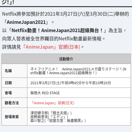
ジ！」！
Netflix將參加預計於2021年3月27日(六)至3月30日(二)舉辦的
「
AnimeJapan2021
」。
以「
Netflix動畫！AnimeJapan2021超級舞台！
」為主旨，
向眾人發表被全世界矚目的Netflix動畫最新情報。
詳情請見
「AnimeJapan」官網(日本)
。
活動簡介
ネトフリアニメ！ AnimeJapan2021メガ盛りステージ！(N
名稱
etflix動畫！AnimeJapan2021超級舞台！)
日期
2021年3月27日(土)午前9時45分から午前10時20分
會場
無限大 RED STAGE
觀看方法
「AnimeJapan」官網(日文)
津田健次郎(「極主夫道」)
登場來賓
高野麻里佳(「エデン」)
森川智之(「惡靈古堡：無盡闇黑」)