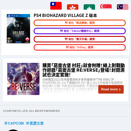
PS4 BIOHAZARD VILLAGE Z 版本
前往「蝦皮購物」購買
前往「Yahoo!購物中心」購買
前往「樂天市場」購買
前往「friDay」購買
購買「惡靈古堡 村莊」就會附贈！線上對戰動
作遊戲「惡靈古堡 RE:VERSE」登場！封閉測
試也決定實施！
SNK預定2021年內發售的KOF系列最新作「THE KING OF
FIGHTERS XV」（以下簡稱KOF XV） 進入2021年後幾乎每週都有
新宣傳片公開，不斷滿足粉絲期待。不愧是我們的SNK！ 繼「瞬影」、
「明天君」的角色宣傳片後，大家都在猜測下一位公開的會是「唐福
Read more
祿」還是「草薙京」，而2021年1月28日
©CAPCOM CO., LTD. ALL RIGHTS RESERVED.
CAPCOM
悪霊古堡