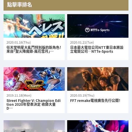
點擊率排名
2020.01.16(Thu)
2020.01.21(Tue)
任天堂明星大亂鬥特別版的新角色！
日本最大電信公司NTT東日本將設
來自「聖火降魔錄-風花雪月」…
立電競公司—NTTe-Sports
2019.11.18(Mon)
2020.03.19(Thu)
Street Fighter V: Champion Edi
FF7 remake電視廣告先行公開！
tion 2020年發表決定 收錄大量
D…