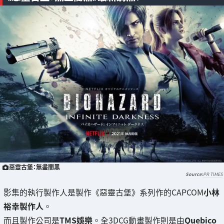
惡靈古堡：無盡闇黑
PR TIMES
影集的執行製作人是製作《惡靈古堡》系列作的CAPCOM
小林
裕幸製作人
。
而且製作公司是
TMS娛樂
。全3DCG動畫製作則是由
Quebico