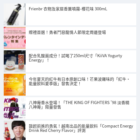
Frienbr 衣物及家居香薰噴霧-櫻花味 300mL
贈禮首選！勇者鬥惡龍情人節限定周邊登場
配合乳酸菌成分！試喝了250ml尺寸「KiiVA Yogurty
Energy」！
今年夏天的紅牛有日本原創口味！芒果波羅味的「紅牛・
能量飲料夏季版」發售決定！
八神庵香水登場！「THE KING OF FIGHTERS '98 淡香精
八神庵」限量發售
鼓起前進的勇氣！越南出品的能量飲料「Compact Energy
Drink Red Cherry Flavor」評測