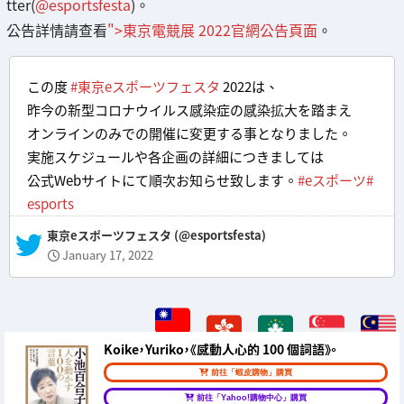
tter(
@esportsfesta
)。
公告詳情請查看
">東京電競展 2022官網公告頁面
。
この度
#東京eスポーツフェスタ
2022は、
昨今の新型コロナウイルス感染症の感染拡大を踏まえ
オンラインのみでの開催に変更する事となりました。
実施スケジュールや各企画の詳細につきましては
公式Webサイトにて順次お知らせ致します。
#eスポーツ
#
esports
— 東京eスポーツフェスタ (@esportsfesta)
January 17, 2022
Koike，Yuriko，《感動人心的 100 個詞語》。
前往「蝦皮購物」購買
前往「Yahoo!購物中心」購買