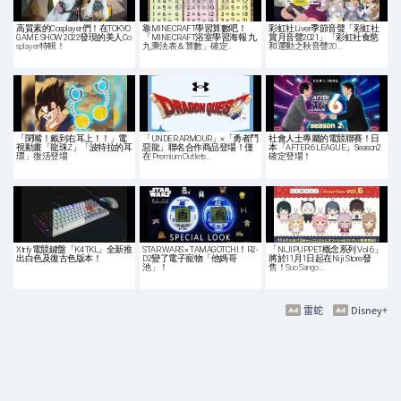
高質素的Cosplayer們！在TOKYO
靠MINECRAFT學習算數吧！
彩虹社Liver季節音聲「彩虹社
GAME SHOW 2022發現的美人Co
「MINECRAFT浴室學習海報 九
賞月音聲2021」「彩虹社食慾
splayer特輯！
九乘法表＆算數」確定…
和運動之秋音聲20…
「閉嘴！戴到右耳上！！」電
「UNDER ARMOUR」×「勇者鬥
社會人士專屬的電競聯賽！日
視動畫「龍珠Z」「波特拉的耳
惡龍」聯名合作商品登場！僅
本「AFTER 6 LEAGUE」Season2
環」復活登場
在 Premium Outlets…
確定登場！
Xtrfy電競鍵盤「K4 TKL」全新推
STAR WARS × TAMAGOTCHI！R2-
「NIJIPUPPET概念系列 Vol.6」
出白色及復古色版本！
D2變了電子寵物「他媽哥
將於11月1日起在Niji Store發
池」！
售！Suo Sango…
雷蛇
Disney+