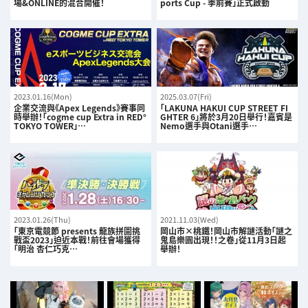
場&ONLINE的混合開催！
ports Cup - 季前賽」正式啟動
2023.01.16(Mon)
2025.03.07(Fri)
企業交流與《Apex Legends》賽事同
「LAKUNA HAKUI CUP STREET FI
時舉辦！「cogme cup Extra in RED°
GHTER 6」將於3月20日舉行！嘉賓是
TOKYO TOWER」…
Nemo選手與Otani選手…
2023.01.26(Thu)
2021.11.03(Wed)
「東京電競節 presents 龍族拼圖挑
岡山市×桃鐵！岡山市解謎活動「謎之
戰盃2023」迫近本戰！前往會場獲得
鬼島樂園出現！！之卷」從11月3日起
「明治 杏仁巧克…
舉辦！