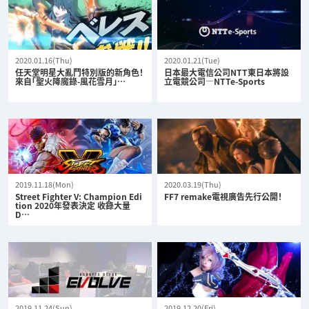
2020.01.16(Thu)
2020.01.21(Tue)
任天堂明星大亂鬥特別版的新角色！
日本最大電信公司NTT東日本將設
來自「聖火降魔錄-風花雪月」…
立電競公司—NTTe-Sports
2019.11.18(Mon)
2020.03.19(Thu)
Street Fighter V: Champion Edi
FF7 remake電視廣告先行公開！
tion 2020年發表決定 收錄大量
D…
2019.11.24(Sun)
2019.12.20(Fri)