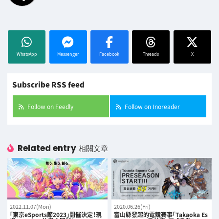
WhatsApp
Messenger
Facebook
Threads
X
Subscribe RSS feed
Follow on Feedly
Follow on Inoreader
Related entry
相關文章
2022.11.07(Mon)
2020.06.26(Fri)
「東京eSports節2023」開催決定！現
富山縣發起的電競賽事「Takaoka Es