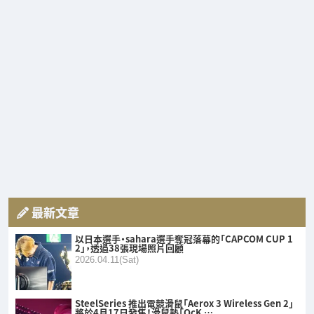
最新文章
以日本選手・sahara選手奪冠落幕的「CAPCOM CUP 1
2」，透過38張現場照片回顧
2026.04.11(Sat)
SteelSeries 推出電競滑鼠「Aerox 3 Wireless Gen 2」
將於4月17日發售！滑鼠墊「QcK …