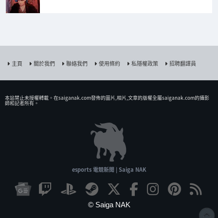
主頁
關於我們
聯絡我們
使用條約
私隱權政策
招聘翻譯員
本站禁止未授權𨍭載。在saiganak.com發佈的圖片,相片,文章的版權全屬saiganak.com的攝影
師和記者所有。
esports 電競新聞 | Saiga NAK
© Saiga NAK