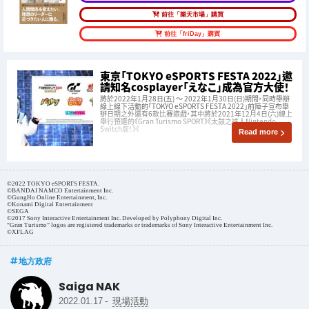
前往「樂天市場」購買
前往「friDay」購買
東京「TOKYO eSPORTS FESTA 2022」邀
請知名cosplayer「えなこ」成為官方大使！
將於2022年1月28日(五) ～ 2022年1月30日(日)期間，同時舉辦
線上線下活動的「TOKYO eSPORTS FESTA 2022」前陣子宣布舉
辦日期之外還有6款比賽遊戲，其中將於2021年12月4日(六)線上
舉行預選的《Gran Turismo SPORT》《太鼓之達人Nintendo
Switch版！》《
Read more
©2022 TOKYO eSPORTS FESTA.
©BANDAI NAMCO Entertainment Inc.
©GungHo Online Entertainment, Inc.
©Konami Digital Entertainment
©SEGA
©2017 Sony Interactive Entertainment Inc. Developed by Polyphony Digital Inc.
“Gran Turismo” logos are registered trademarks or trademarks of Sony Interactive Entertainment Inc.
©XFLAG
地方政府
Saiga NAK
-
2022.01.17
現場活動