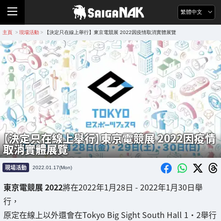
繁體中文
主頁
現場活動
【決定只在線上舉行】東京電競展 2022因疫情取消實體展覽
>
>
【決定只在線上舉行】東京電競展 2022因疫情
取消實體展覽
現場活動
2022.01.17(Mon)
東京電競展 2022
將在2022年1月28日 - 2022年1月30日舉
行，
原定在線上以外還會在Tokyo Big Sight South Hall 1・2舉行