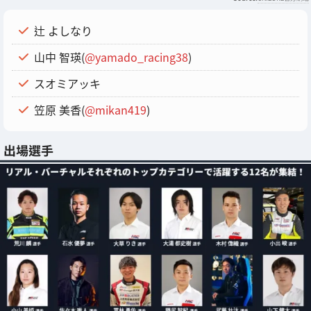
辻 よしなり
山中 智瑛(
@yamado_racing38
)
スオミアッキ
笠原 美香(
@mikan419
)
出場選手