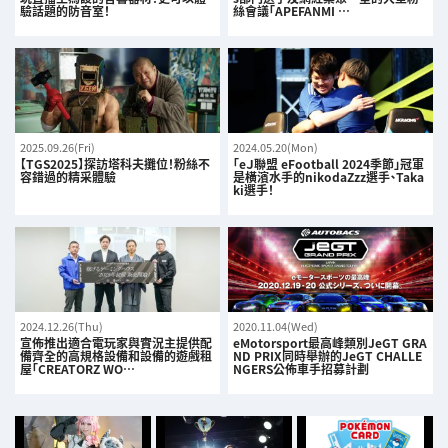
驗話題的防音室！
絲會議「APEFANMI …
2025.09.26(Fri)
2024.05.20(Mon)
【TGS2025】探訪塔科夫攤位！粉絲不
「eＪ聯盟 eFootball 2024季節」冠軍
容錯過的精采體驗
是橫濱水手的nikodaZzz選手、Taka
ki選手！
2024.12.26(Thu)
2020.11.04(Wed)
宣佈推出適合電玩家與實況主提供配
eMotorsport最高峰類別JeGT GRA
備齊全的高規格設備和設備的遊戲租
ND PRIX同時舉辦的JeGT CHALLE
屋「CREATORZ WO…
NGERS公佈車手招募計劃