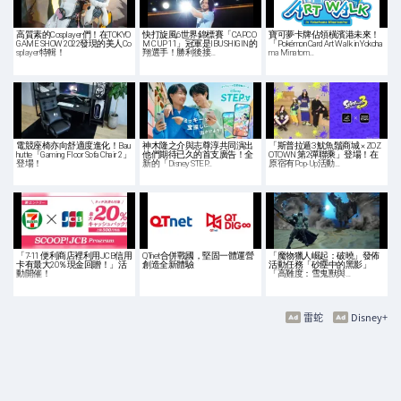
高質素的Cosplayer們！在TOKYO
快打旋風6世界錦標賽「CAPCO
寶可夢卡牌佔領橫濱港未來！
GAME SHOW 2022發現的美人Co
M CUP 11」冠軍是IBUSHIGIN的
「Pokémon Card Art Walk in Yokoha
splayer特輯！
翔選手！勝利後接…
ma Minatom…
電競座椅亦向舒適度進化！Bau
神木隆之介與志尊淳共同演出
「斯普拉遁3 魷魚鬚商城 × ZOZ
hutte「Gaming Floor Sofa Chair 2」
他們期待已久的首支廣告！全
OTOWN 第2彈聯乘」登場！在
登場！
新的「Disney STEP…
原宿有Pop-Up活動…
「7-11 便利商店裡利用JCB信用
QTnet合併戰國，堅固一體運營
「魔物獵人崛起：破曉」發佈
卡有最大20％現金回贈！」活
創造全新體驗
活動任務「砂塵中的黑影」
動開催！
「高難度：雪鬼獸與…
雷蛇
Disney+