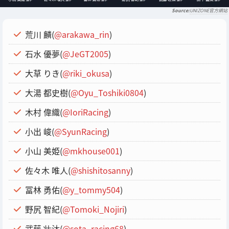
UNIZONE官方網站
荒川 麟(
@arakawa_rin
)
石水 優夢(
@JeGT2005
)
大草 りき(
@riki_okusa
)
大湯 都史樹(
@Oyu_Toshiki0804
)
木村 偉織(
@IoriRacing
)
小出 峻(
@SyunRacing
)
小山 美姫(
@mkhouse001
)
佐々木 唯人(
@shishitosanny
)
冨林 勇佑(
@y_tommy504
)
野尻 智紀(
@Tomoki_Nojiri
)
武藤 壮汰(
@sota_racing68
)