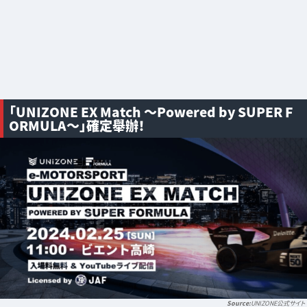
「UNIZONE EX Match ～Powered by SUPER F
ORMULA～」確定舉辦！
UNIZONE公式サイト