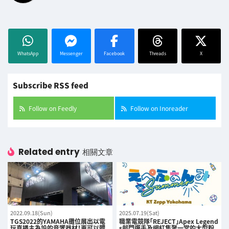
WhatsApp
Messenger
Facebook
Threads
X
Subscribe RSS feed
Follow on Feedly
Follow on Inoreader
Related entry
相關文章
2022.09.18(Sun)
2025.07.19(Sat)
TGS2022的YAMAHA攤位展出以電
職業電競隊「REJECT」Apex Legend
玩直播主為設的音響器材！更可以體
s部門選手及網紅集聚一堂的大型粉