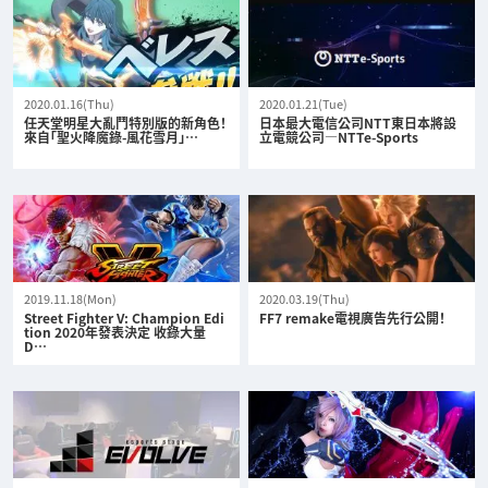
2020.01.16(Thu)
2020.01.21(Tue)
任天堂明星大亂鬥特別版的新角色！
日本最大電信公司NTT東日本將設
來自「聖火降魔錄-風花雪月」…
立電競公司—NTTe-Sports
2019.11.18(Mon)
2020.03.19(Thu)
Street Fighter V: Champion Edi
FF7 remake電視廣告先行公開！
tion 2020年發表決定 收錄大量
D…