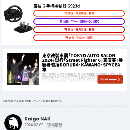
羅技 G 手柄控制器 G923d
前往「蝦皮購物」購買
前往「Yahoo!購物中心」購買
前往「樂天市場」購買
前往「friDay」購買
東京改裝車展「TOKYO AUTO SALON
2024」舉行「Street Fighter 6」表演賽！參
賽者包括DORURA、KAWANO、SPYGEA
等
從2024年1月12日（星期五）到14日（星期日）舉辦的全球最大的
定制汽車活動「TOKYO AUTO SALON 2024（以下簡稱東京車展
Read more
2024）」這是一個吸引來自世界各地的汽車愛好者的大型汽車活
動，近年來也引起了虛擬賽車遊戲，包括Gran Turismo在內的關
注。
Copyright(C) 2023 UNIZONE. All Rights Reserved.
Saiga NAK
-
2024.02.09
現場活動