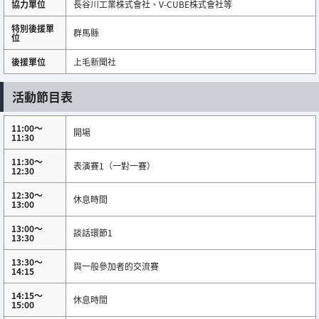
協力單位
長谷川工業株式會社、V-CUBE株式會社等
特別後援單
群馬縣
位
後援單位
上毛新聞社
活動節目表
11:00～
開場
11:30
11:30～
表演賽1（一對一賽）
12:30
12:30～
休息時間
13:00
13:00～
談話環節1
13:30
13:30～
與一般參加者的交流賽
14:15
14:15～
休息時間
15:00