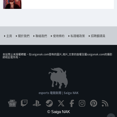
主頁
關於我們
聯絡我們
使用條約
私隱權政策
招聘翻譯員
本站禁止未授權𨍭載。在saiganak.com發佈的圖片,相片,文章的版權全屬saiganak.com的攝影
師和記者所有。
esports 電競新聞 | Saiga NAK
© Saiga NAK