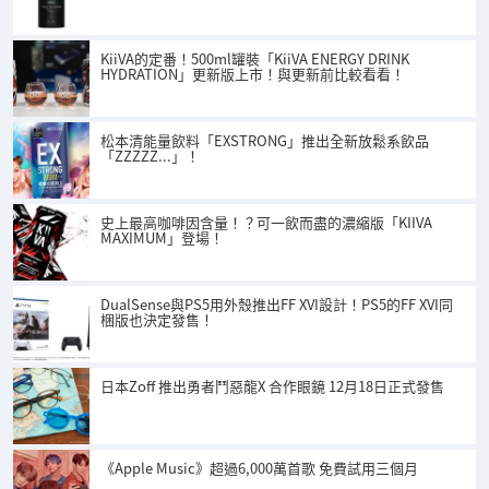
KiiVA的定番！500ml罐裝「KiiVA ENERGY DRINK
HYDRATION」更新版上市！與更新前比較看看！
松本清能量飲料「EXSTRONG」推出全新放鬆系飲品
「ZZZZZ...」！
史上最高咖啡因含量！？可一飲而盡的濃縮版「KIIVA
MAXIMUM」登場！
DualSense與PS5用外殼推出FF XVI設計！PS5的FF XVI同
梱版也決定發售！
日本Zoff 推出勇者鬥惡龍X 合作眼鏡 12月18日正式發售
《Apple Music》超過6,000萬首歌 免費試用三個月