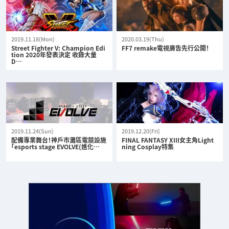
2019.11.18(Mon)
2020.03.19(Thu)
Street Fighter V: Champion Edi
FF7 remake電視廣告先行公開！
tion 2020年發表決定 收錄大量
D…
2019.11.24(Sun)
2019.12.20(Fri)
配備專業舞台！神戶市灘區電競設施
FINAL FANTASY XIII女主角Light
「esports stage EVOLVE(進化…
ning Cosplay特集