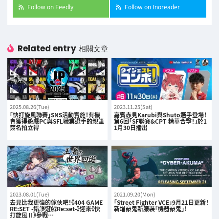
Follow on Feedly
Follow on Inoreader
Related entry
相關文章
2025.08.26(Tue)
2023.11.25(Sat)
「快打旋風聯賽」SNS活動實施！有機
嘉賓赤見Karubi與Shuto選手登場！
會獲得遊戲PC與SFL職業選手的親筆
第6回「SF聯賽&CPT 精華合擊！」於1
簽名拍立得
1月30日播出
2023.08.01(Tue)
2021.09.20(Mon)
去見比我更強的傢伙吧！《404 GAME
「Street Fighter VCE」9月21日更新！
RE:SET -錯誤遊戲Re:set-》迎來《快
新增豪鬼新服裝「機器豪鬼」！
打旋風Ⅱ》參戰…