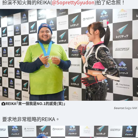
扮演不知火舞的REIKA(
@SoprettyGyudon
)拍了紀念照！
REIKA「來一個我是NO.1的感覺(笑)」
Saiga NAK
要求地非常粗略的REIKA。