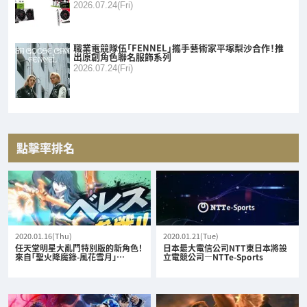
2026.07.24(Fri)
職業電競隊伍「FENNEL」攜手藝術家平塚梨沙合作！推
出原創角色聯名服飾系列
2026.07.24(Fri)
點擊率排名
2020.01.16(Thu)
2020.01.21(Tue)
任天堂明星大亂鬥特別版的新角色！
日本最大電信公司NTT東日本將設
來自「聖火降魔錄-風花雪月」…
立電競公司—NTTe-Sports