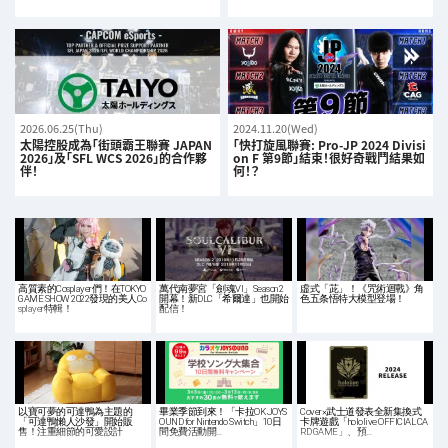
2026.06.25(Thu)
2024.11.20(Wed)
太陽控股成為「街頭霸王聯賽 JAPAN
「快打旋風聯賽: Pro-JP 2024 Divisi
2026」及「SFL WCS 2026」的合作夥
on F 第9節」結束！很好奇戰鬥結果如
伴！
何！？
高質素的Cosplayer們！在TOKYO
萬代南夢宮「劍魂VI」Season 2
虛式「茈」！《咒術迴戰》角
GAME SHOW 2022發現的美人Co
開幕！新DLC「希爾達」也開始
色五条悟特大模型登場！
splayer特輯！
配信！
以寶可夢的可達鴨為主題的
畢業季節到來！「卡拉OK JOYS
Cover×武士道發表全新集換式
「可達鴨懶人沙發」開始販
OUND for Nintendo Switch」10日
卡牌遊戲「hololive OFFICIAL CA
售！注重細節的可愛設計
間免費活動開…
RD GAME」、預…