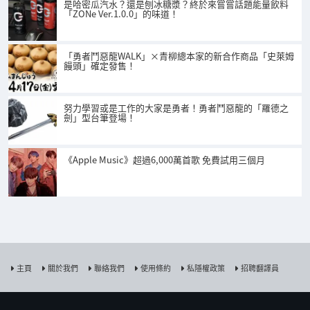
是哈密瓜汽水？還是刨冰糖漿？終於來嘗嘗話題能量飲料
「ZONe Ver.1.0.0」的味道！
「勇者鬥惡龍WALK」×青柳總本家的新合作商品「史萊姆
饅頭」確定發售！
努力學習或是工作的大家是勇者！勇者鬥惡龍的「羅德之
劍」型台筆登場！
《Apple Music》超過6,000萬首歌 免費試用三個月
主頁
關於我們
聯絡我們
使用條約
私隱權政策
招聘翻譯員