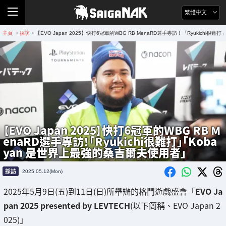
繁體中文
主頁
採訪
【EVO Japan 2025】快打6冠軍的WBG RB MenaRD選手專訪！「Ryukichi
>
>
【EVO Japan 2025】快打6冠軍的WBG RB M
enaRD選手專訪！「Ryukichi很難打」「Koba
yan 是世界上最強的桑吉爾夫使用者」
採訪
2025.05.12(Mon)
2025年5月9日(五)到11日(日)所舉辦的格鬥遊戲盛會「
EVO Ja
pan 2025 presented by LEVTECH
(以下簡稱、EVO Japan 2
025)」