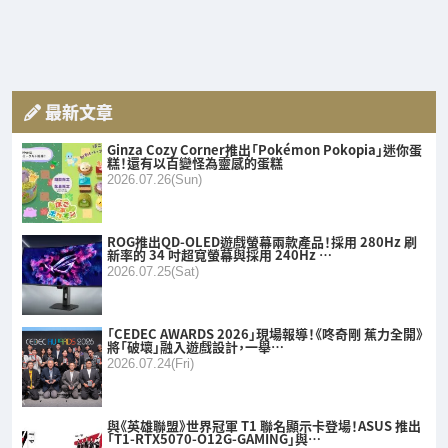
最新文章
Ginza Cozy Corner推出「Pokémon Pokopia」迷你蛋
糕！還有以百變怪為靈感的蛋糕
2026.07.26(Sun)
ROG推出QD-OLED遊戲螢幕兩款產品！採用 280Hz 刷
新率的 34 吋超寬螢幕與採用 240Hz …
2026.07.25(Sat)
「CEDEC AWARDS 2026」現場報導！《咚奇剛 蕉力全開》
將「破壞」融入遊戲設計，一舉…
2026.07.24(Fri)
與《英雄聯盟》世界冠軍 T1 聯名顯示卡登場！ASUS 推出
「T1-RTX5070-O12G-GAMING」與…