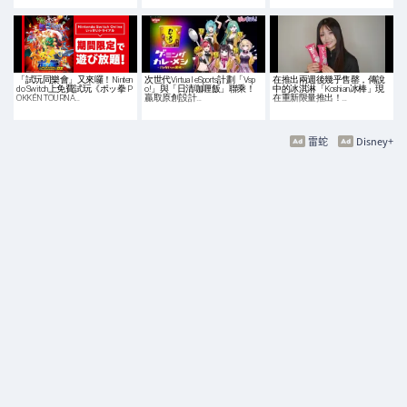
「試玩同樂會」又來囉！Ninten
次世代Virtual eSports計劃「Vsp
在推出兩週後幾乎售罄，傳說
do Switch上免費試玩《ポッ拳 P
o!」與「日清咖喱飯」聯乘！
中的冰淇淋「Koshian冰棒」現
OKKÉN TOURNA…
贏取原創設計…
在重新限量推出！…
雷蛇
Disney+