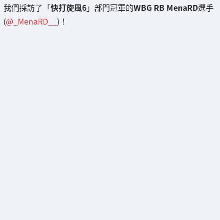
我們採訪了「
快打旋風6
」部門冠軍的
WBG RB MenaRD
選手
(
@_MenaRD__
)！