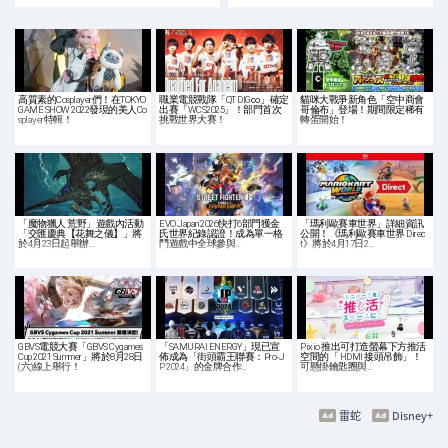
高質素的Cosplayer們！在TOKYO
職業電競戰隊「QT DIG∞」確定
貓咪大戰爭新角色「空中商會
GAME SHOW 2022發現的美人Co
出賽「WCS2025」！部門首次
哥倫布」登場！期間限定稀有
splayer特輯！
挑戰世界大賽！
轉蛋開始！
「魔物獵人 荒野」遊戲內活動
EVO Japan 2026快打6部門獲金
「瑪利歐賽車世界」詳細資訊
「交匯慶典【花舞之儀】」將
氏世界紀錄認證！成為單一格
公開！《瑪利歐賽車世界 Direc
於4月23日起舉辦…
鬥遊戲中全球參與…
t》將於4月17日2…
GBVS電競大賽「GBVS Cygames
「SAMURAI ENERGY」現已宣
Pixio 推出可打造螢幕下方推活
Cup 2021 Summer」將於8月28日
佈成為「街頭霸王聯賽：Pro-J
空間的「 HDMI 接頭吊飾」！
(六)線上舉行！
P 2024」的金牌合作…
可懸掛鑰匙圈與…
雷蛇
Disney+