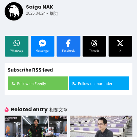
Saiga NAK
-
2025.04.24
採訪
WhatsApp
Messenger
Facebook
Threads
X
Subscribe RSS feed
Follow on Feedly
Follow on Inoreader
Related entry
相關文章