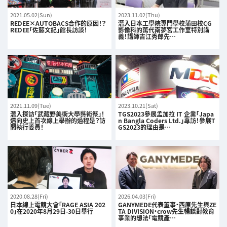
2021.05.02(Sun)
2023.11.02(Thu)
REDEE×AUTOBACS合作的原因！？
潛入日本工學院專門學校蒲田校CG
REDEE「佐藤文紀」館長訪談！
影像科的萬代南夢宮工作室特別講
義！講師吉江秀郎先…
2021.11.09(Tue)
2023.10.21(Sat)
潛入探訪「武藏野美術大學藝術祭」！
TGS2023參展孟加拉 IT 企業「Japa
邁向史上首次線上舉辦的過程是？訪
n Bangla Coders Ltd.」專訪！參展T
問執行委員！
GS2023的理由是…
2020.08.28(Fri)
2026.04.03(Fri)
日本線上電競大會「RAGE ASIA 202
GANYMEDE代表董事・西原先生與ZE
0」在2020年8月29日-30日舉行
TA DIVISION・crow先生暢談對教育
事業的想法「電競產…