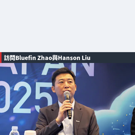
訪問Bluefin Zhao與Hanson Liu