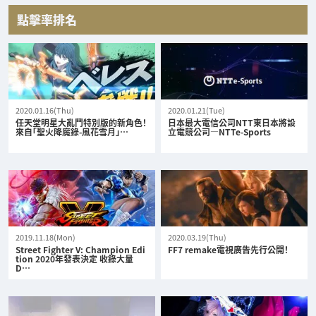
點擊率排名
2020.01.16(Thu)
2020.01.21(Tue)
任天堂明星大亂鬥特別版的新角色！
日本最大電信公司NTT東日本將設
來自「聖火降魔錄-風花雪月」…
立電競公司—NTTe-Sports
2019.11.18(Mon)
2020.03.19(Thu)
Street Fighter V: Champion Edi
FF7 remake電視廣告先行公開！
tion 2020年發表決定 收錄大量
D…