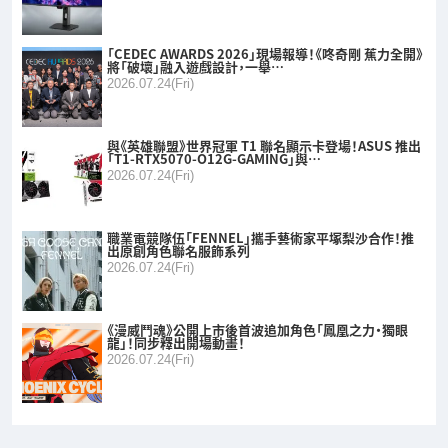
「CEDEC AWARDS 2026」現場報導！《咚奇剛 蕉力全開》
將「破壞」融入遊戲設計，一舉…
2026.07.24(Fri)
與《英雄聯盟》世界冠軍 T1 聯名顯示卡登場！ASUS 推出
「T1-RTX5070-O12G-GAMING」與…
2026.07.24(Fri)
職業電競隊伍「FENNEL」攜手藝術家平塚梨沙合作！推
出原創角色聯名服飾系列
2026.07.24(Fri)
《漫威鬥魂》公開上市後首波追加角色「鳳凰之力・獨眼
龍」！同步釋出開場動畫！
2026.07.24(Fri)