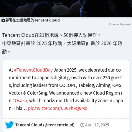
部署在21個地區的Tencent Cloud
Saiga NAK
Tencent Cloud在21個地域、56個接入點運作。
中東地區計畫於 2025 年啟動，大阪地區計畫於 2026 年啟
動。
At
#TencentCloudDay
Japan 2025, we celebrated our co
mmitment to Japan's digital growth with over 230 guest
s, including leaders from COLOPL, Tabelog, Aiming, KMS,
Vector & ColorSing. We announced a new Cloud Region i
n
#Osaka
, which marks our third availability zone in Japa
n. This…
pic.twitter.com/uJ09h9Q9Mo
— Tencent Cloud (@tencentcloud)
April 17, 2025