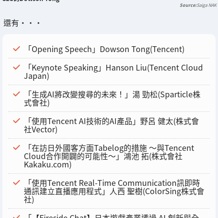
Saiga NAK
還有・・・
「Opening Speech」Dowson Tong(Tencent)
「Keynote Speaking」Hanson Liu(Tencent Cloud
Japan)
「生成AI將改變搜尋的未來！」湯 勁松(Sparticle株
式會社)
「使用Tencent AI技術的AI產品」野呂 健太(株式會
社Vector)
「在訪日外國客方面Tabelog的措施 〜與Tencent
Cloud合作開闢的可能性〜」鴻池 拓(株式會社
Kakaku.com)
「使用Tencent Real-Time Communication訊即時
通訊建立直播應用程式」人西 聖樹(ColorSing株式會
社)
「【Fireside Chat】日本遊戲產業透過 AI 創新與全