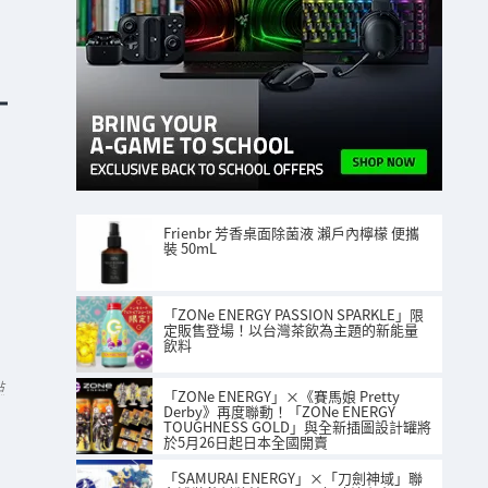
Frienbr 芳香桌面除菌液 瀨戶內檸檬 便攜
裝 50mL
「ZONe ENERGY PASSION SPARKLE」限
定販售登場！以台灣茶飲為主題的新能量
飲料
站
「ZONe ENERGY」×《賽馬娘 Pretty
Derby》再度聯動！「ZONe ENERGY
TOUGHNESS GOLD」與全新插圖設計罐將
於5月26日起日本全國開賣
「SAMURAI ENERGY」×「刀劍神域」聯