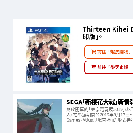
Thirteen Kihei
印版」。
前往「蝦皮購物」
前往「樂天市場」
SEGA「新櫻花大戰」新情
終於開幕的「東京電玩展2019」(以下
人，在舉辦期間的2019年9月12日～9
Games・Atlus現場直播」的形式