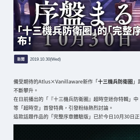
「十三機兵防衛圈」的「完整序
布！
新聞
2019.10.30(Wed)
備受期待的Atlus×Vanillaware新作「
十三機兵防衛圈
」
不斷攀升。
在日前播出的「『十三機兵防衛圈』超時空迷你特輯」中，公佈了包含
等「超時空」首發特典，引發粉絲熱烈討論。
這款話題作品的「完整序章體驗版」已於今日10月30日