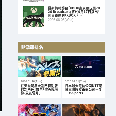
最新情報節目「XBOX東京電玩展20
26 Broadcast」將於9月17日播出！
同日舉辦的「XBOX F…
2026.08.05(Wed)
點擊率排名
2020.01.16(Thu)
2020.01.21(Tue)
任天堂明星大亂鬥特別版
日本最大電信公司NTT東
的新角色！來自「聖火降魔
日本將設立電競公司—N
錄-風花雪月」…
TTe-Sports