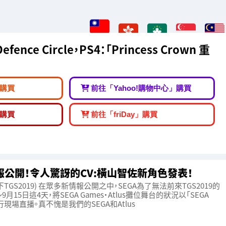
 Defence Circle，PS4：「Princess Crown 重
購買
前往「Yahoo!購物中心」購買
購買
前往「friDay」購買
報公開！令人驚訝的CV:橫山智佐新角色發表！
TGS2019) 在眾多新情報公開之中，SEGA為了無法前來TGS2019的
月15日這4天，將SEGA Games・Atlus攤位舞台的狀況以「SEGA
進行現場直播。真不愧是我們的SEGA和Atlus