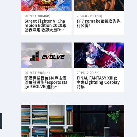
2019.11.18(Mon)
2020.03.19(Thu)
Street Fighter V: Cha
FF7 remake電視廣告先
mpion Edition 2020年
行公開！
發表決定 收錄大量D…
2019.11.24(Sun)
2019.12.20(Fri)
配備專業舞台！神戶市灘
FINAL FANTASY XIII女
區電競設施「esports sta
主角Lightning Cosplay
ge EVOLVE(進化…
特集