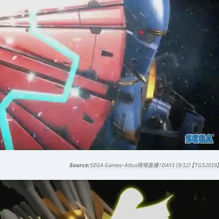
SEGA Games・Atlus現場直播！DAY1（9/12）【TGS2019