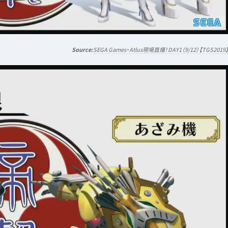
SEGA Games・Atlus現場直播！DAY1（9/12）【TGS2019