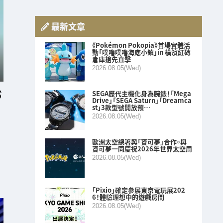
最新文章
《Pokémon Pokopia》首場實體活
動「噗嚕噗嚕海底小鎮」in 橫濱紅磚
倉庫搶先直擊
2026.08.05(Wed)
SEGA歷代主機化身為腕錶！「Mega
Drive」「SEGA Saturn」「Dreamca
st」3款型號開放預…
2026.08.05(Wed)
歐洲太空總署與「寶可夢」合作。與
寶可夢一同慶祝2026年世界太空周
2026.08.05(Wed)
「Pixio」確定參展東京電玩展202
6！體驗理想中的遊戲房間
2026.08.05(Wed)