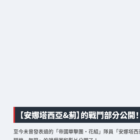
【安娜塔西亞&薊】的戰鬥部分公開！
至今未曾發表過的「帝國華擊團・花組」隊員「安娜塔西
鬥機・無限」的視覺圖和影片公開了！