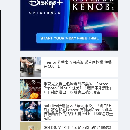
Frienbr 芳香桌面除菌液 瀨戶內檸檬 便攜
裝 500mL
重現光之戰士名物戰鬥不能的「Eorzea
Popoto Chips 辛辣美味！戰鬥不能清湯口
味」確定推出，粉絲會上搶先販售
hololive所屬藝人「湊阿庫婭」「獅白牡
丹」將會和在Lawson便利店和red bull舉
行聯乘合作的活動！買red bull 6罐送限量
貼紙！
GOLD卻又FREE！添加enXtra的能量飲料