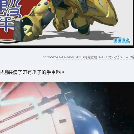
SEGA Games・Atlus現場直播！DAY1（9/12）【TGS2019
限則裝備了帶有爪子的手甲呢。