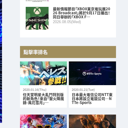
最新情報節目「XBOX東京電玩展20
26 Broadcast」將於9月17日播出！
同日舉辦的「XBOX F…
2026.08.05(Wed)
點擊率排名
2020.01.16(Thu)
2020.01.21(Tue)
任天堂明星大亂鬥特別版
日本最大電信公司NTT東
的新角色！來自「聖火降魔
日本將設立電競公司—N
錄-風花雪月」…
TTe-Sports