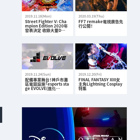
2019.11.18(Mon)
2020.03.19(Thu)
Street Fighter V: Cha
FF7 remake電視廣告先
mpion Edition 2020年
行公開！
發表決定 收錄大量D…
2019.11.24(Sun)
2019.12.20(Fri)
配備專業舞台！神戶市灘
FINAL FANTASY XIII女
區電競設施「esports sta
主角Lightning Cosplay
ge EVOLVE(進化…
特集