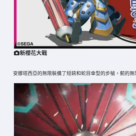
新櫻花大戰
安娜塔西亞的無限裝備了短銃和蛇目傘型的步槍，薊的無