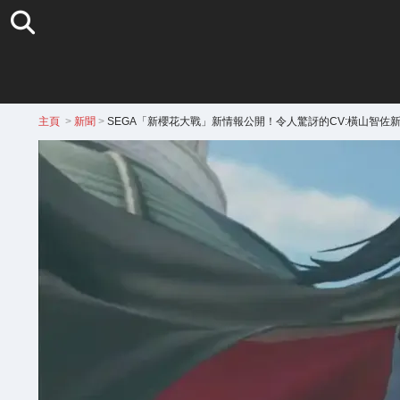
主頁
>
新聞
>
SEGA「新櫻花大戰」新情報公開！令人驚訝的CV:橫山智佐