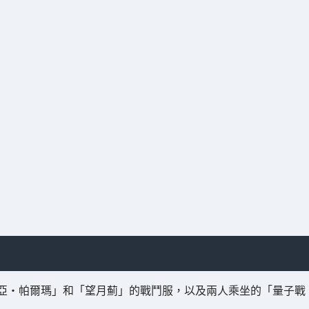
亞・帕爾瑪」和「望月薊」的戰鬥服，以及兩人乘坐的「量子戰