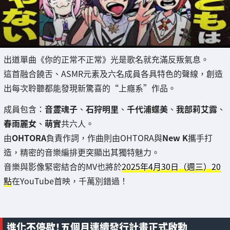
出道單曲《你的正常不正常》光是歌名就充滿反叛氣息。
這首融合饒舌、ASMR元素及六名成員各具特色的聲線，創造
出每次聆聽都能發現新驚喜的“上癮系”作品。
成員包含：
音霊魂子
、
石狩明里
、
千代浦蝶美
、
我部莉艾露
、
春雨麗女
、
萌實
共六人。
由
OHTORA
負責作詞，作曲則由OHTORA與
New K
攜手打
造，精密的音樂編排更突顯出其獨特魅力。
音樂與影像緊密結合的MV也將於
2025年4月30日（週三）20
點
在YouTube首映，千萬別錯過！
進化不停歇！五個月連續發行計畫正式啟動