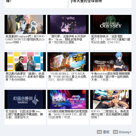
緣！
y等大量的全球首映
高質素的Cosplayer們！在TOKYO
「寶可夢」太陽伊布＆月亮伊
尾田老師表示「這是電影
GAME SHOW 2022發現的美人Co
布×「Razer」聯名於海外發
吧！！！」ONE PIECE連載25週
splayer特輯！
表！預計推出以霧氣…
年紀念遊戲《ONE PIEC…
專訪萬代南夢宮「鐵拳8」的原
「PUBG MOBILE」OFFLINE大
牛角×hololive星街彗星舉辦聯乘
田D與Michael P！未來有什麼故
賽「PUBG MOBILE 夏之大合戰
合作活動「跟小彗一起吃燒肉
事？有任何聯名…
2023」在8月19日開…
大會」！但是，…
官方節目「幻想水滸傳Live」
MSI推出搭載雙模模式的電競螢
KOF XV「二階堂紅丸」角色宣
公開了動畫版與手機遊戲、舞
幕「MAG 272URDF E16」於3月
傳片公開！首次揭露隊伍相關
台劇、漫畫版等大…
5日起發售！可切…
情報！
雷蛇
Disney+