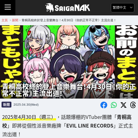
繁體中文
主頁
新聞
青桐高校終於登上音樂舞台！4月30日《你的正常不正常》主流出道！
>
>
青桐高校終於登上音樂舞台！4月30日《你的正
常不正常》主流出道！
新聞
2025.04.30(Wed)
2025年4月30日（週三）
，話題爆棚的VTuber團體「
青桐高
校
」即將從個性派音樂廠牌「
EVIL LINE RECORDS
」正式主
流出道！