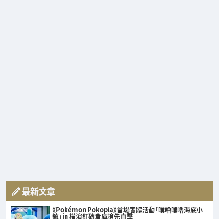
最新文章
《Pokémon Pokopia》首場實體活動「噗嚕噗嚕海底小
鎮」in 橫濱紅磚倉庫搶先直擊