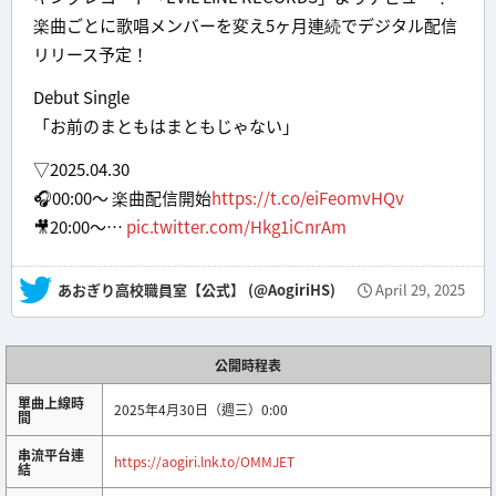
楽曲ごとに歌唱メンバーを変え5ヶ月連続でデジタル配信
リリース予定！
Debut Single
「お前のまともはまともじゃない」
▽2025.04.30
🎧00:00～ 楽曲配信開始
https://t.co/eiFeomvHQv
🎥20:00～…
pic.twitter.com/Hkg1iCnrAm
— あおぎり高校職員室【公式】 (@AogiriHS)
April 29, 2025
公開時程表
單曲上線時
2025年4月30日（週三）0:00
間
串流平台連
https://aogiri.lnk.to/OMMJET
結