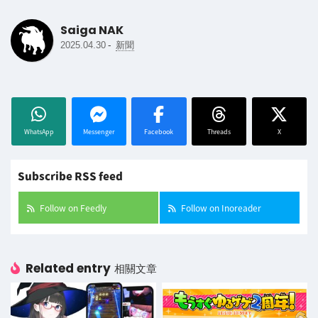
Saiga NAK
-
2025.04.30
新聞
WhatsApp
Messenger
Facebook
Threads
X
Subscribe RSS feed
Follow on Feedly
Follow on Inoreader
Related entry
相關文章