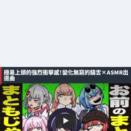
極易上頭的強烈衝擊感！變化無窮的饒舌×ASMR出
道曲