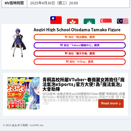
MV首映時間
2025年4月30日（週三）20:00
Aogiri High School Otodama Tamako Figure
前往「蝦皮購物」購買
前往「Yahoo!購物中心」購買
前往「樂天市場」購買
前往「friDay」購買
青桐高校所屬VTuber・春雨麗女將擔任「魔
法氣泡eSports」官方大使！為「魔法氣泡」
大會助陣
SEGA宣布，由株式會社viviON運營的VTuber團體「青桐高校」所屬
的VTuber・春雨麗女就任「魔法氣泡eSports」的官方大使。 除了為
「魔法氣泡」大會助陣。屆時也會有直播、大會相關周邊等各種合作
活動！
Read more
© 2023 あおぎり高校 / viviON, inc.