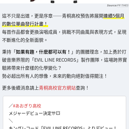
PR TIMES
這不只是出道，更是序章——青桐高校預告將展開
連續5個月
的數位單曲發行計畫！
每首作品都會更換演唱成員，挑戰不同曲風與表現方式，呈現
不斷進化的全新面貌。
秉持「
如果有趣，什麽都可以有！
」的團體理念，加上勇於打
破音樂界限的「EVIL LINE RECORDS」製作團隊，這場跨界實
驗將帶來什麼樣的化學變化？
勢必超出所有人的想像，未來的動向絕對值得關注！
更多後續消息請上
青桐高校官方網站
查詢！
／
#あおぎり高校
メジャーデビュー決定🎊💥
＼
キングレコード「EVIL LINE RECORDS」よりデビュー！