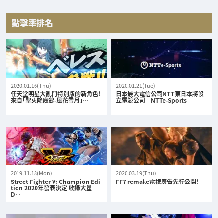
點擊率排名
2020.01.16(Thu)
2020.01.21(Tue)
任天堂明星大亂鬥特別版的新角色！
日本最大電信公司NTT東日本將設
來自「聖火降魔錄-風花雪月」…
立電競公司—NTTe-Sports
2019.11.18(Mon)
2020.03.19(Thu)
Street Fighter V: Champion Edi
FF7 remake電視廣告先行公開！
tion 2020年發表決定 收錄大量
D…