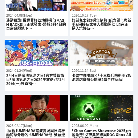
2024.04.08(Mon)
2020.10.27(Tue)
滑動狙擊！異世界打磚塊遊戲「SMAS
輕鬆鬼太郎2週年倒數！紀念關卡與新
H BACK!!!!」正式發表，將於5月4日的
手&回歸玩家登入獎勵開催！現在正
東京遊戲地下…
是入坑好時…
2024.01.24(Wed)
2020.11.14(Sat)
2月4日是魔法氣泡之日！官方情報節
卡普空咖啡廳×「十三機兵防衛圈」為
目「魔法氣泡之日2024生放送」於1月
池袋店舉辦公開第2彈合作商品！
29日(一)裡直播…
2025.02.17(Mon)
2025.06.09(Mon)
【懷舊】UMEHARA電波實況與日清杯
「Xbox Games Showcase 2025」內
麵的意外聯名。UMEHARA他！螢幕邊
容彙整！女神異聞錄與ROG Xbox All