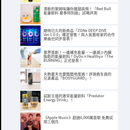
清新的萊姆味讓你展翅高飛！「Red Bull
能量飲料 夏季特別版」試喝評測
期待已久的新商品「ZONe DEEP DIVE
Ver.1.0.0」確定發售！與人氣藝術家的合作
樂曲也同步發表！
業界首創！一邊補充能量、一邊減少內臟
脂肪的能量飲料！DyDo×Healthya「The
BURNING」正式發表！
炎熱夏天也要酷酷地度過！評測救生員的
兄弟產品「BODYGUARD」！
試飲王道的激罕能量飲料「Predator
Energy Drink」！
《Apple Music》超過6,000萬首歌 免費試
用三個月