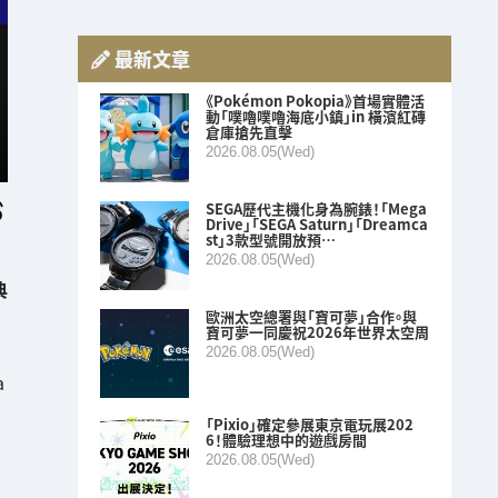
最新文章
《Pokémon Pokopia》首場實體活
動「噗嚕噗嚕海底小鎮」in 橫濱紅磚
倉庫搶先直擊
2026.08.05(Wed)
SEGA歷代主機化身為腕錶！「Mega
Drive」「SEGA Saturn」「Dreamca
st」3款型號開放預…
2026.08.05(Wed)
典
歐洲太空總署與「寶可夢」合作。與
寶可夢一同慶祝2026年世界太空周
2026.08.05(Wed)
a
「Pixio」確定參展東京電玩展202
6！體驗理想中的遊戲房間
2026.08.05(Wed)