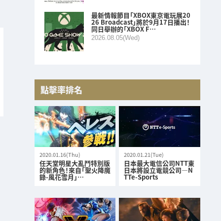
最新情報節目「XBOX東京電玩展20
26 Broadcast」將於9月17日播出！
同日舉辦的「XBOX F…
2026.08.05(Wed)
點擊率排名
2020.01.16(Thu)
2020.01.21(Tue)
任天堂明星大亂鬥特別版
日本最大電信公司NTT東
的新角色！來自「聖火降魔
日本將設立電競公司—N
錄-風花雪月」…
TTe-Sports