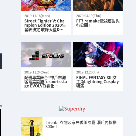
2019.11.18(Mon)
2020.03.19(Thu)
Street Fighter V: Cha
FF7 remake電視廣告先
mpion Edition 2020年
行公開！
發表決定 收錄大量D…
2019.11.24(Sun)
2019.12.20(Fri)
配備專業舞台！神戶市灘
FINAL FANTASY XIII女
區電競設施「esports sta
主角Lightning Cosplay
ge EVOLVE(進化…
特集
Frienbr 衣物及家居香薰噴霧-瀨戶內檸檬
300mL