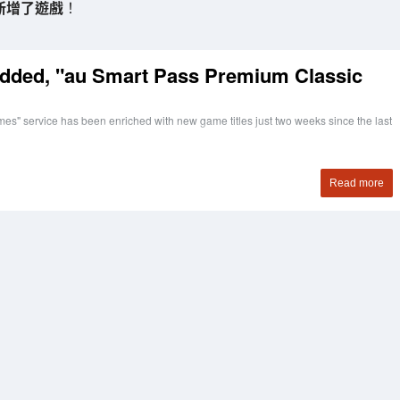
又新增了遊戲
！