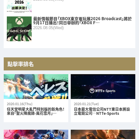
最新情報節目「XBOX東京電玩展2026 Broadcast」將於
9月17日播出！同日舉辦的「XBOX F…
2026.08.05(Wed)
點擊率排名
2020.01.16(Thu)
2020.01.21(Tue)
任天堂明星大亂鬥特別版的新角色！
日本最大電信公司NTT東日本將設
來自「聖火降魔錄-風花雪月」…
立電競公司—NTTe-Sports