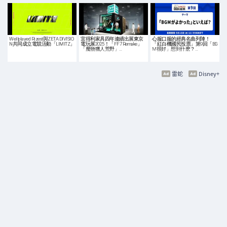
Wellplayed Rizest與ZETA DIVISIO
宜得利家具四年連續出展東京
心服口服的經典名曲列陣！
N共同成立電競活動「LIMITZ」
電玩展2025！「FF7 Remake」
「紅白機國民投票」第9回「BG
「魔物獵人荒野」…
M很好」想到什麽？…
雷蛇
Disney+