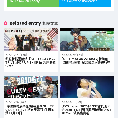
Follow on Feedly
Follow on Inoreader
Related entry
相關文章
2022.12.29(Thu)
2025.05.29(Thu)
私服新插圖解禁！「GUILTY GEAR -S
「GUILTY GEAR -STRIVE-」新角色
TRIVE-」POP UP SHOP in 丸井開催
「游妮咔」登場！紀念優惠同步進行中！
決定！
2022.12.07(Wed)
2025.05.17(Sat)
「布里姬特」(與羅傑)專屬！《GUILTY
【EVO Japan 2025】GGST部門冠軍
GEAR -STRIVE-》「布里姬特」生日抽
是Daru_I-No！榮獲韓國舉辦的AWT
獎12月13日…
2025-26決賽出賽權