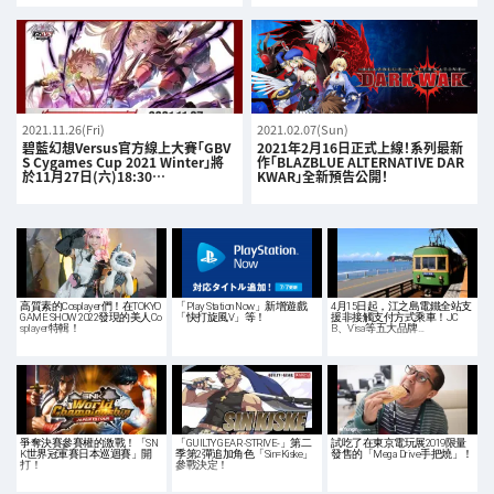
2021.11.26(Fri)
2021.02.07(Sun)
碧藍幻想Versus官方線上大賽「GBV
2021年2月16日正式上線！系列最新
S Cygames Cup 2021 Winter」將
作「BLAZBLUE ALTERNATIVE DAR
於11月27日(六)18:30…
KWAR」全新預告公開！
高質素的Cosplayer們！在TOKYO
「Play Station Now」新增遊戲
4月15日起，江之島電鐵全站支
GAME SHOW 2022發現的美人Co
「快打旋風V」等！
援非接觸支付方式乘車！JC
splayer特輯！
B、Visa等五大品牌…
爭奪決賽參賽權的激戰！「SN
「GUILTY GEAR -STRIVE-」第二
試吃了在東京電玩展2019限量
K世界冠軍賽日本巡迴賽」開
季第2彈追加角色「Sin=Kiske」
發售的「Mega Drive手把燒」！
打！
參戰決定！