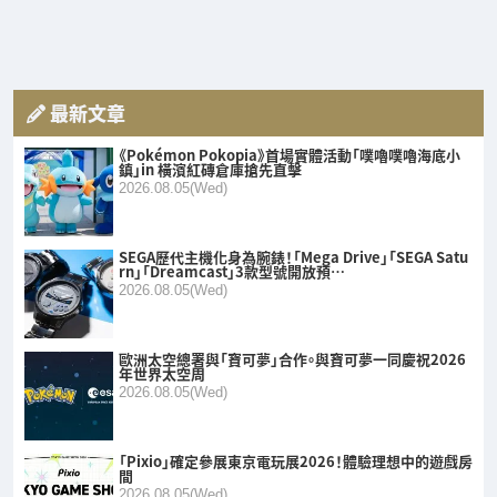
最新文章
《Pokémon Pokopia》首場實體活動「噗嚕噗嚕海底小
鎮」in 橫濱紅磚倉庫搶先直擊
2026.08.05(Wed)
SEGA歷代主機化身為腕錶！「Mega Drive」「SEGA Satu
rn」「Dreamcast」3款型號開放預…
2026.08.05(Wed)
歐洲太空總署與「寶可夢」合作。與寶可夢一同慶祝2026
年世界太空周
2026.08.05(Wed)
「Pixio」確定參展東京電玩展2026！體驗理想中的遊戲房
間
2026.08.05(Wed)