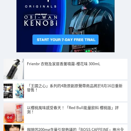
Frienbr 衣物及家居香薰噴霧-櫻花味 300mL
「王國之心」系列的4款原創原聲帶商品將於8月16日重新
發售！
以櫻桃風味感受春天！「Red Bull能量飲料 櫻桃版」評
測！
咖啡因200mg含量引發熱議的「BOSS CAFFEINE」推出全