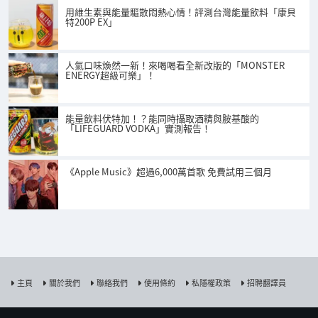
用維生素與能量驅散悶熱心情！評測台灣能量飲料「康貝
特200P EX」
人氣口味煥然一新！來喝喝看全新改版的「MONSTER
ENERGY超級可樂」！
能量飲料伏特加！？能同時攝取酒精與胺基酸的
「LIFEGUARD VODKA」實測報告！
《Apple Music》超過6,000萬首歌 免費試用三個月
主頁
關於我們
聯絡我們
使用條約
私隱權政策
招聘翻譯員