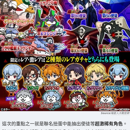
喵星人大戰官網
這次的重點之一就是聯名扭蛋中能抽出使徒等
超激稀有角色
。