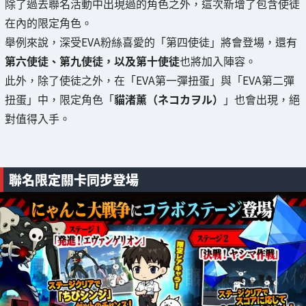
除了過去聯名活動中出現過的角色之外，這次新增了包含使徒
在內的限定角色。
舉例來說，深受EVA粉絲喜愛的「第四使徒」將會登場，還有
第六使徒、第九使徒，以及第十使徒
也將加入陣容。
此外，除了使徒之外，在「EVA第一彈扭蛋」與「EVA第二彈
扭蛋」中，限定角色「
貓渚薰（ネコカヲル）
」也會出現，絕
對值得入手。
聯名限定關卡同步登場