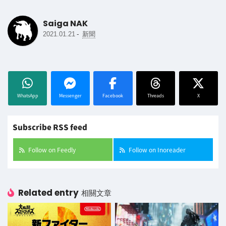
Saiga NAK
-
2021.01.21
新聞
WhatsApp
Messenger
Facebook
Threads
X
Subscribe RSS feed
Follow on Feedly
Follow on Inoreader
Related entry
相關文章