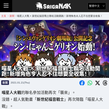
繁體中文
主頁
新聞
喵星人大戰 × 新世紀福音戰士聯名活動開跑！新增角色令人忍不住想要全收集！
>
>
喵星人大戰 × 新世紀福音戰士聯名活動開
跑！新增角色令人忍不住想要全收集！
新聞
2021.01.21(Thu)
喵星人大戰
的聯名參加活動再次「襲來」。
沒錯，超人氣動畫「
新世紀福音戰士
」再次降臨「喵星人大
戰」。