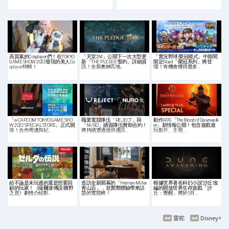
高質素的Cosplayer們！在TOKYO
「天堂2M」公開下一次大型更
「實況野球 榮冠模式」中期間
GAME SHOW 2022發現的美人Co
新「THE PLEDGE:誓約」詳細資
限定Road「榮冠系列」將登
splayer特輯！
訊！全新奧林匹地…
場！有機會獲得最多…
「e-CAPCOM TOKYO GAME SHO
職業電競隊伍「REJECT」與
動作RPG「The Blood of Dawnwalk
W 2022 SPECIAL STORE」正式開
「NURO」續簽隊伍贊助合約！
er」新情報公開！包含遊戲遊
張！合作周邊與紀…
將持續透過提供通訊…
玩影片、主視…
給不論是未玩過的還是想要回
造訪全新開幕的「Herman Miller
根據世界著名科幻小說“沙丘”改
顧的玩家！《薩爾達傳說 曠野
青山店」，並實際體驗帶來話
編的開放世界生存遊戲「沙
之息》劇情介紹影…
題的電競椅！
丘：覺醒」將於5月…
雷蛇
Disney+