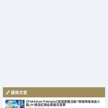
最新文章
《Pokémon Pokopia》首場實體活動「噗嚕噗嚕海底小
鎮」in 橫濱紅磚倉庫搶先直擊