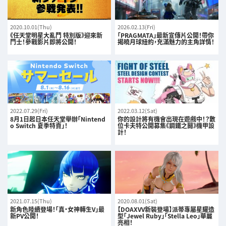
2020.10.01(Thu)
2026.02.13(Fri)
《任天堂明星大亂鬥 特別版》迎來新
「PRAGMATA」最新宣傳片公開！帶你
鬥士！參戰影片即將公開！
揭曉月球紐約，充滿魅力的主角詳情！
2022.07.29(Fri)
2022.03.12(Sat)
8月1日起日本任天堂舉辦「Nintend
你的設計將有機會出現在遊戲中！？數
o Switch 夏季特賣」！
位卡夫特公開募集《鋼鐵之鬪》機甲設
計！
2021.07.15(Thu)
2020.08.01(Sat)
新角色陸續登場！「真・女神轉生V」最
【DOAXVV新裝登場】派蒂專屬星耀造
新PV公開！
型「Jewel Ruby」「Stella Leo」華麗
亮相！