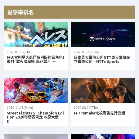
點擊率排名
2020.01.16(Thu)
2020.01.21(Tue)
任天堂明星大亂鬥特別版的新角色！
日本最大電信公司NTT東日本將設
來自「聖火降魔錄-風花雪月」…
立電競公司—NTTe-Sports
2019.11.18(Mon)
2020.03.19(Thu)
Street Fighter V: Champion Edi
FF7 remake電視廣告先行公開！
tion 2020年發表決定 收錄大量
D…