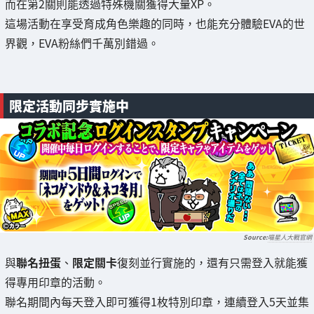
而在第2關則能透過特殊機關獲得大量XP。
這場活動在享受育成角色樂趣的同時，也能充分體驗EVA的世
界觀，EVA粉絲們千萬別錯過。
限定活動同步實施中
喵星人大戰官網
與
聯名扭蛋
、
限定關卡
復刻並行實施的，還有只需登入就能獲
得專用印章的活動。
聯名期間內每天登入即可獲得1枚特別印章，連續登入5天並集