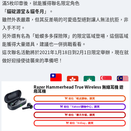
滿5枚印章後，就能獲得聯名限定角色
「
貓碇源堂＆貓冬月
」。
雖然外表嚴肅，但其反差萌的可愛造型絕對讓人無法抗拒，非
入手不可。
另外還有名為「蛤蟆多多探險隊」的限定區域登場，這個區域
能獲得大量道具，建議也一併挑戰看看。
這次聯名活動將於2021年1月18日到2月1日限定舉辦，現在就
做好迎接使徒襲來的準備吧！
Razer Hammerhead True Wireless 無線耳機 遊
戲耳機
前往「蝦皮購物」購買
前往「Yahoo!購物中心」購買
前往「樂天市場」購買
前往「friDay」購買