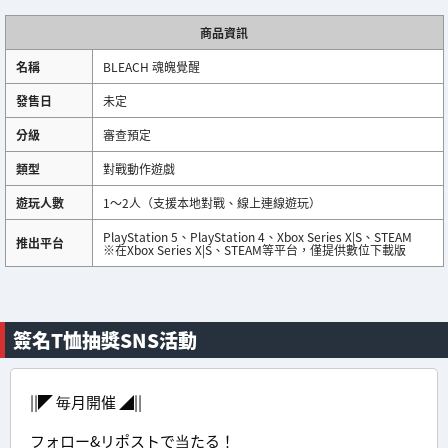
商品資訊
名稱
BLEACH 魂魄覺醒
發售日
未定
分級
審查預定
類型
對戰動作遊戲
遊玩人數
1～2人（支援本地對戰、線上連線遊玩）
PlayStation 5、PlayStation 4、Xbox Series X|S、STEAM
推出平台
※在Xbox Series X|S、STEAM等平台，僅提供數位下載版
簽名T恤抽獎SNS活動
||◤ 毎月開催 ◢||
フォロー&リポストで当たる！