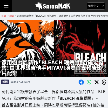
繁體中文
主頁
新聞
家用遊戲最新作「BLEACH 魂魄覺醒」確定發售！由世界級吉他手MIYAVI演奏首支
>
>
家用遊戲最新作「BLEACH 魂魄覺醒」確定發
售！由世界級吉他手MIYAVI演奏首支預告影
片配樂
新聞
2024.07.08(Mon)
萬代南夢宮娛樂發表了以全世界都擁有極高人氣的作品「BLE
ACH」為題材的家用遊戲最新作「
BLEACH 魂魄覺醒
」。
首支預告影片
已經上線，同時也舉辦可獲得聲優簽名T恤的抽