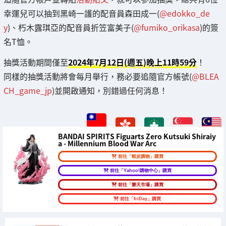
幸運兒可以抽到黑崎一護的配音員森田成一(
@edokko_de
y
)、朽木露琪亞的配音員折笠富美子(
@fumiko_orikasa
)的簽
名T恤。
抽獎活動期間僅至
2024年7月12日(週五)晚上11時59分
！
同樣的抽獎活動將會每月舉行，務必要追隨官方帳號(
@BLEA
CH_game_jp
)並開啟通知，別錯過任何消息！
BANDAI SPIRITS Figuarts Zero Kutsuki Shiraiy
a - Millennium Blood War Arc
前往「蝦皮購物」購買
前往「Yahoo!購物中心」購買
前往「樂天市場」購買
前往「friDay」購買