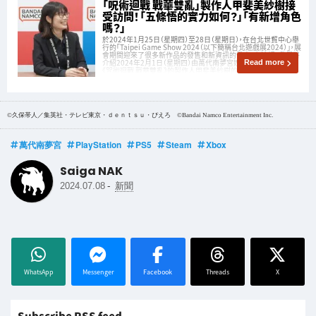
「呪術迴戰 戰華雙亂」製作人甲斐美紗樹接
受訪問！「五條悟的實力如何？」「有新增角色
嗎？」
於2024年1月25日（星期四）至28日（星期日），在台北世貿中心舉
行的「Taipei Game Show 2024（以下簡稱台北遊戲展2024）」，展
會期間迎來了很多新作品的發售和新資訊的發表。在這裡，我們將
介紹2024年2月1日（星期四）由萬代南夢宮娛樂發售的最新作品
Read more
《咒術迴戰 戰華雙亂》的製作人甲斐美紗樹的訪談情
©久保帯人／集英社・テレビ東京・ｄｅｎｔｓｕ・ぴえろ ©Bandai Namco Entertainment Inc.
萬代南夢宮
PlayStation
PS5
Steam
Xbox
Saiga NAK
-
2024.07.08
新聞
WhatsApp
Messenger
Facebook
Threads
X
Subscribe RSS feed