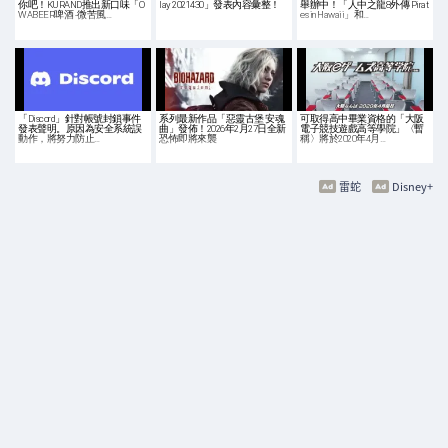
你吧！KURAND推出新口味「O
lay 2021430」發表內容彙整！
舉辦中！「人中之龍8外傳 Pirat
WABEER啤酒 -微苦風…
es in Hawaii」和…
「Discord」針對帳號封鎖事件
系列最新作品「惡靈古堡 安魂
可取得高中畢業資格的「大阪
發表聲明。原因為安全系統誤
曲」發佈！2026年2月27日全新
電子競技遊戲高等學院」〈暫
動作，將努力防止…
恐怖即將來襲
稱〉將於2020年4月…
雷蛇
Disney+