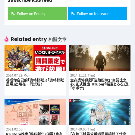
Follow on Feedly
Follow on Inoreader
Related entry
相關文章
2024.07.22(Mon)
2024.11.21(Thu)
養成你自己的「奧特怪獸」！「奧特怪獸
生存恐怖遊戲「浩劫殺陣2：車諾比之
農場」出現在一同試玩！
心」正式推出！VTuber「猫麦とろろ」及
「ポポナ」…
2021.02.05(Fri)
2024.09.05(Thu)
PS Store推出「酷玩新年」優惠！也有
「在地下城尋求邂逅是否搞錯了什麼