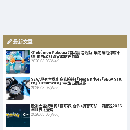
最新文章
《Pokémon Pokopia》首場實體活動「噗嚕噗嚕海底小
鎮」in 橫濱紅磚倉庫搶先直擊
2026.08.05(Wed)
SEGA歷代主機化身為腕錶！「Mega Drive」「SEGA Satu
rn」「Dreamcast」3款型號開放預…
2026.08.05(Wed)
歐洲太空總署與「寶可夢」合作。與寶可夢一同慶祝2026
年世界太空周
2026.08.05(Wed)