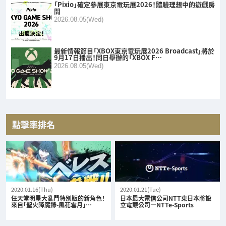
「Pixio」確定參展東京電玩展2026！體驗理想中的遊戲房
間
2026.08.05(Wed)
最新情報節目「XBOX東京電玩展2026 Broadcast」將於
9月17日播出！同日舉辦的「XBOX F…
2026.08.05(Wed)
點擊率排名
2020.01.16(Thu)
2020.01.21(Tue)
任天堂明星大亂鬥特別版的新角色！
日本最大電信公司NTT東日本將設
來自「聖火降魔錄-風花雪月」…
立電競公司—NTTe-Sports