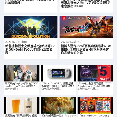
PS5版遊戲！
充滿水與光之地」PV第1彈公開！確定
也會推出Steam…
2021.07.15(Thu)
2024.04.25(Thu)
新舊機動戰士交織登場！全新鋼彈FP
機械人動作RPG「百萬噸級武藏W：W
S「GUNDAM EVOLUTION」正式發
IRED」全球同步發售，創下系列所有
表！
作品最大的內容
高質素的Cosplayer們！在TOKYO
「Steam Deck OLED」限量版機
Pixio推出曲面電競螢幕「PXC3
GAME SHOW 2022發現的美人Co
型將於11月19日(二)限量發售！
27 Advanced」！現正舉辦發售
splayer特輯！
白色與灰色的限…
紀念5％OFF折扣…
讓黑柴的「對不起睡姿」療癒
期待強作齊聚一堂！「State of P
「SEGA MEGA MARCH SALE」