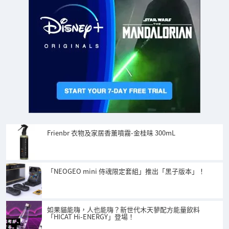
Frienbr 衣物及家居香薰噴霧-金桂味 300mL
「NEOGEO mini 侍魂限定套組」推出「黑子版本」！
如果貓能嗨，人也能嗨？新世代木天蓼配方能量飲料
「HICAT Hi-ENERGY」登場！