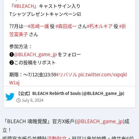
『
#BLEACH
』キャストサイン入り
Tシャツプレゼントキャンペーン☑️
?7月は…
#黒崎一護
役
#森田成一
さん
#朽木ルキア
役
#折
笠富美子
さん
参加方法：
❶
@BLEACH_game_jp
をフォロー
❷この投稿をリポスト
期限：〜7/12(金)23:59
#リバソル
pic.twitter.com/vxpqkl
W1aj
— 【公式】BLEACH Rebirth of Souls (@BLEACH_game_jp)
July 6, 2024
「BLEACH 魂魄覺醒」官方X帳戶(
@BLEACH_game_jp
)成
立！
追隨官方帳戶並轉貼
活動貼文
，就可以參加抽獎。總共有6位