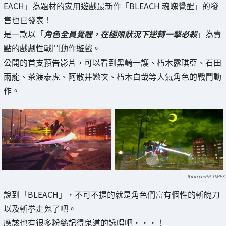
EACH」為題材的家用遊戲最新作「BLEACH 魂魄覺醒」的發
售也已發表！
是一款以「
角色全員覺醒，在極限狀況下逆轉一擊必殺
」為賣
點的戲劇性戰鬥動作遊戲。
公開的首支預告影片，可以看到黑崎一護、朽木露琪亞、石田
雨龍、茶渡泰虎、阿散井戀次、朽木白哉等人氣角色的戰鬥動
作。
PR TIMES
說到「BLEACH」，不可不提的就是角色們富有個性的斬魄刀
以及斬拳走鬼了吧。
應該也有很多粉絲記得鬼道的詠唱吧・・・！