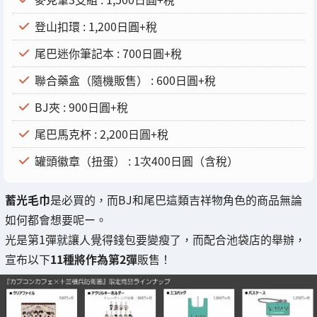
登山扣環 : 1,200日圓+稅
尾巴迷你筆記本 : 700日圓+稅
聯合藥盒（隨機販售） : 600日圓+稅
BJ夾 : 900日圓+稅
尾巴馬克杯 : 2,200日圓+稅
罐頭徽章（扭蛋） : 1次400日圓（含稅）
蓄光毛巾
是必買的，而BJ和尾巴這類吉祥物角色的商品無論
如何都會想要呢ー。
光是第1彈就讓人覺得錢包要變瘦了，而配合池袋店的舉辦，
宣布以下
11種將作為第2彈
販售！