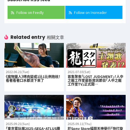
Follow on Feedly
Follow on Inoreader
Related entry
相關文章
2022.06.21(Tue)
2021.07.03(Sat)
《魔物獵人》烤肉變成1比1比例抱枕！
首集聚焦「LOST JUDGMENT」！人中
看著看著口水都流下來了
之龍工作室最新資訊節目「人中之龍
工作室TV」正式開…
2025.09.21(Sun)
2025.09.11(Thu)
「東京電玩展2025」SEGA・ATLUS攤
於Sony Store福岡天神舉行「快打旋