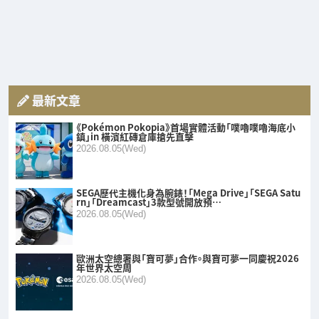
最新文章
《Pokémon Pokopia》首場實體活動「噗嚕噗嚕海底小
鎮」in 橫濱紅磚倉庫搶先直擊
2026.08.05(Wed)
SEGA歷代主機化身為腕錶！「Mega Drive」「SEGA Satu
rn」「Dreamcast」3款型號開放預…
2026.08.05(Wed)
歐洲太空總署與「寶可夢」合作。與寶可夢一同慶祝2026
年世界太空周
2026.08.05(Wed)