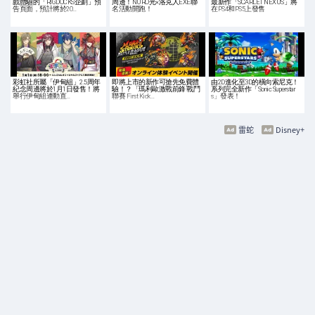
戲體驗的「RIGDOCKS企劃」預
周邊！NURO光×洛克人EXE聯
最新作「SCARLET NEXUS」將
告頁面，預計將於20…
名活動開跑！
在PS4和PS5上發售
彩虹社所屬「伊甸組」2.5周年
即將上市的新作可搶先免費體
由2D進化至3D的橫向索尼克！
紀念周邊將於1月1日發售！將
驗！？「瑪利歐激戰前鋒 戰鬥
系列完全新作「Sonic Superstar
舉行伊甸組連動直…
聯賽 First Kick…
s」發表！
雷蛇
Disney+