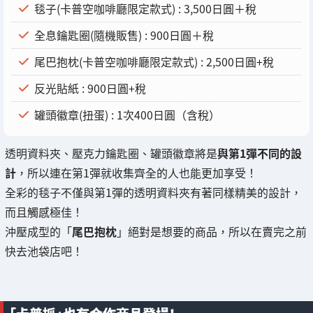
毯子(卡普空咖啡廳限定款式) : 3,500日圓＋稅
全息鑰匙圈(隨機販售) : 900日圓＋稅
尾巴抱枕(卡普空咖啡廳限定款式) : 2,500日圓+稅
反光貼紙 : 900日圓+稅
罐頭徽章(扭蛋) : 1次400日圓（含稅）
透明資料夾、壓克力鑰匙圈、罐頭徽章將是
與第1彈不同的設
計
，所以連在第1彈就收集齊全的人也能更加享受！
全彩的毯子不僅與第1彈的透明資料夾有著同樣精美的設計，
而且觸感極佳！
沖壓成型的「
尾巴抱枕
」絕對是想要的商品，所以在賣完之前
快去池袋店吧！