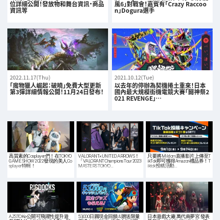
位詳細公開！發放物和舞台資訊・商品
風6」對戰會！嘉賓有「Crazy Raccoo
資訊等
n」Dogura選手
2022.11.17(Thu)
2021.10.12(Tue)
「魔物獵人崛起：破曉」免費大型更新
以去年的停辦為契機捲土重來！日本
第3彈詳細情報公開！11月24日發布！
國內最大規模街機電競大賽「鬪神祭2
021 REVENGE」…
高質素的Cosplayer們！在TOKYO
VALORANT×UNITED ARROWS！
只要將Mildom直播影片上傳至T
GAME SHOW 2022發現的美人Co
「VALORANT Champions Tour 2023
ikTok即可獲得Amazon禮品券！T
splayer特輯！
MASTERS TOKYO…
iktok投稿活動…
AZSTOKe公開可飛躍性提升遊
53,000日圓現金回饋 & 贈送限量
日本遊戲大廠 萬代南夢宮 發表