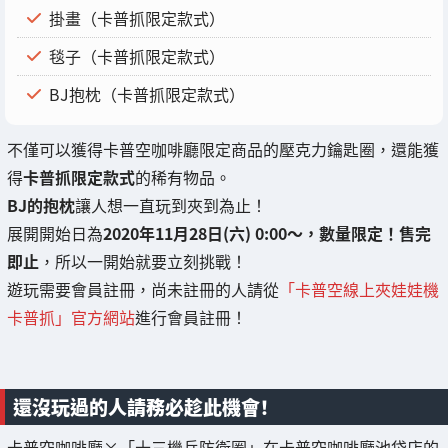
掛畫（卡普抓限定款式）
毯子（卡普抓限定款式）
BJ抱枕（卡普抓限定款式）
不僅可以獲得卡普空咖啡廳限定商品的壓克力鑰匙圈，還能獲
得
卡普抓限定款式
的稀有物品。
BJ的抱枕
讓人想一直玩到夾到為止！
展開開始日為
2020年11月28日(六) 0:00～，數量限定！售完
即止
，所以一開始就要立刻挑戰！
遊玩需要會員註冊，尚未註冊的人請從
「卡普空線上夾娃娃機
卡普抓」官方網站
進行會員註冊！
還沒玩過的人請務必趁此機會！
卡普空咖啡廳×「十三機兵防衛圈」在卡普空咖啡廳池袋店的