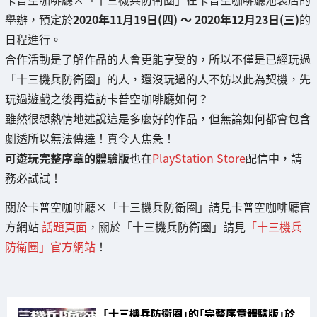
舉辦，預定於
2020年11月19日(四) ～ 2020年12月23日(三)
的
日程進行。
合作活動是了解作品的人會更能享受的，所以不僅是已經玩過
「十三機兵防衛圈」的人，還沒玩過的人不妨以此為契機，先
玩過遊戲之後再造訪卡普空咖啡廳如何？
雖然很想熱情地述說這是多麼好的作品，但無論如何都會包含
劇透所以無法傳達！真令人焦急！
可遊玩完整序章的體驗版
也在
PlayStation Store
配信中，請
務必試試！
關於卡普空咖啡廳×「十三機兵防衛圈」請見卡普空咖啡廳官
方網站
話題頁面
，關於「十三機兵防衛圈」請見
「十三機兵
防衛圈」官方網站
！
「十三機兵防衛圈」的「完整序章體驗版」於