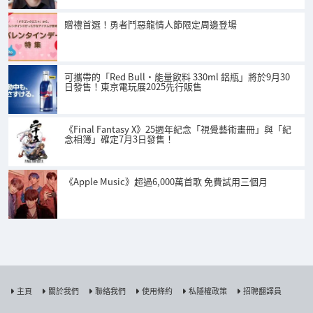
贈禮首選！勇者鬥惡龍情人節限定周邊登場
可攜帶的「Red Bull・能量飲料 330ml 鋁瓶」將於9月30
日發售！東京電玩展2025先行販售
《Final Fantasy X》25週年紀念「視覺藝術畫冊」與「紀
念相簿」確定7月3日發售！
《Apple Music》超過6,000萬首歌 免費試用三個月
主頁
關於我們
聯絡我們
使用條約
私隱權政策
招聘翻譯員