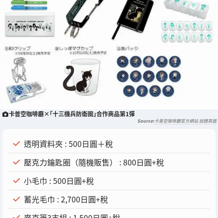
卡普空咖啡廳×「十三機兵防衛圈」合作商品第1彈
卡普空咖啡廳官方網站 話題頁面
透明資料夾 : 500日圓＋稅
壓克力鑰匙圈（隨機販售） : 800日圓+稅
小毛巾 : 500日圓+稅
蓄光毛巾 : 2,700日圓+稅
麥克筆3支組 : 1,500日圓+稅