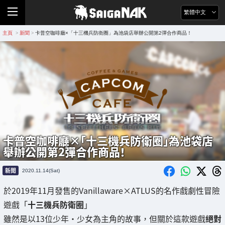
繁體中文
主頁
新聞
卡普空咖啡廳×「十三機兵防衛圈」為池袋店舉辦公開第2彈合作商品！
>
>
卡普空咖啡廳×「十三機兵防衛圈」為池袋店
舉辦公開第2彈合作商品！
新聞
2020.11.14(Sat)
於2019年11月發售的Vanillaware×ATLUS的名作戲劇性冒險
遊戲「
十三機兵防衛圈
」
雖然是以13位少年・少女為主角的故事，但關於這款遊戲
絕對