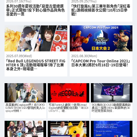
2026.07.16(Thu)
2025.09.25(Thu)
系列30週年慶祝活動「惡靈古堡總選
「快打旋風6」第三賽年新角色「深紅毒
舉」正式開始！投下對心儀作品與角色
蛇」游戲視頻首次公開！10月15日參
喜愛的一票
戰！
2025.07.09(Wed)
2021.08.30(Mon)
「Red Bull LEGENDUS STREET FIG
「CAPCOM Pro Tour Online 2021」
HTER 6 頂」活動現場報導！除了比賽
日本大賽2將於9月18日、19日登場！
本身之外，現場還…
高質素的Cosplayer們！在TOKYO
可在Twitch上參與！使用Unreal
ROG推出QD-OLED遊戲螢幕兩款
GAME SHOW 2022發現的美人Co
Engine5的音樂配信活動「RECOI
產品！採用 280Hz 刷新率的 34
splayer特輯！
LR-LV11-」確…
吋超寬螢幕與採…