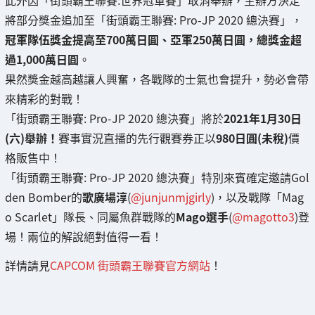
此外因「街頭霸王聯賽:世界冠軍賽」取消舉辦，主辦方決定
將部分獎金追加至「街頭霸王聯賽: Pro-JP 2020 總決賽」，
冠軍隊伍獎金提高至700萬日圓、亞軍250萬日圓，總獎金超
過1,000萬日圓
。
果然獎金越高越讓人興奮，各戰隊的士氣也會提升，勢必會帶
來精彩的對戰！
「街頭霸王聯賽: Pro-JP 2020 總決賽」將於
2021年1月30日
(六)舉辦！
賽事實況直播的先行觀賽券正以
980日圓(未稅)
價
格販售中！
「街頭霸王聯賽: Pro-JP 2020 總決賽」特別來賓確定邀請Gol
den Bomber的
歌廣場淳
(
@junjunmjgirly
)，以及戰隊「Mag
o Scarlet」隊長、同屬魚群戰隊的
Mago選手
(
@magotto3
)登
場！兩位的解說絕對值得一看！
詳情請見
CAPCOM 街頭霸王聯賽官方網站
！