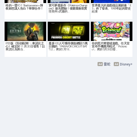
咚的一聲YO！Shadowverse × 輝
寶可夢最新作《Pokémon Champi
世界最大的遊戲樣品展銷會「E
夜姬想讓人告白？舉辦合作！
ons》搶先體驗！後樂園會館實
3」終了發表、1995年起的歴史
現長州×武藤的…
結束
PS5 版《浩劫殺陣2：車諾比之
最多100人可獲得價值總額25萬
你的照片將變成遊戲。任天堂
心》確定於 11 月 20 日發售！以
日圓的「PARAVOX CIRCUIT BAT
宣布手機應用程式「Pictonic
車諾比為舞台…
TLE」將於2月18…
o!」將於5月28日發…
雷蛇
Disney+