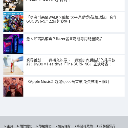
「勇者鬥惡龍WALK×職棒 太平洋聯盟6隊棒球隊」合作
GOODS在5月22日起發售！
愚人節謊話成真？Razer發售電競専用能量飲品
業界首創！一邊補充能量、一邊減少內臟脂肪的能量飲
料！DyDo×Healthya「The BURNING」正式發表！
《Apple Music》超過6,000萬首歌 免費試用三個月
主頁
關於我們
聯絡我們
使用條約
私隱權政策
招聘翻譯員