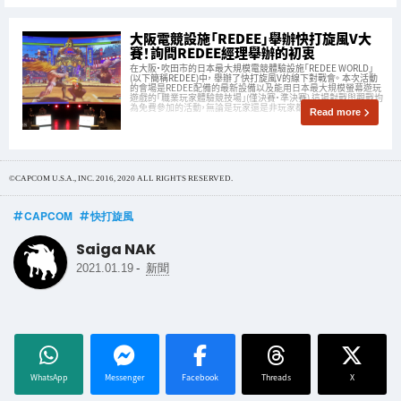
大阪電競設施「REDEE」舉辦快打旋風V大
賽！詢問REDEE經理舉辦的初衷
在大阪・吹田市的日本最大規模電競體驗設施「REDEE WORLD」
(以下簡稱REDEE)中， 舉辦了快打旋風V的線下對戰會。 本次活動
的會場是REDEE配備的最新設備以及能用日本最大規模螢幕遊玩
遊戲的「職業玩家體驗競技場」(僅決賽・準決賽) 這場對戰與觀戰均
為免費參加的活動，無論是玩家還是非玩家都能享受電競樂趣。
Read more
©CAPCOM U.S.A., INC. 2016, 2020 ALL RIGHTS RESERVED.
CAPCOM
快打旋風
Saiga NAK
-
2021.01.19
新聞
WhatsApp
Messenger
Facebook
Threads
X