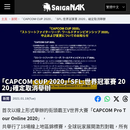
繁體中文
主頁
新聞
「CAPCOM CUP 2020」「SFL:世界冠軍賽 2020」確定取消舉辦
>
>
「CAPCOM CUP 2020」「SFL:世界冠軍賽 20
20」確定取消舉辦
新聞
2021.01.19(Tue)
首次以線上形式舉辦的街頭霸王V世界大賽「
CAPCOM Pro T
our Online 2020
」，
共舉行了18場線上地區錦標賽，全球玩家展開激烈對戰，所有