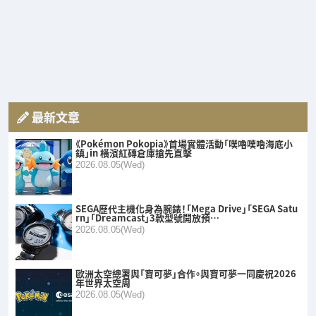
最新文章
《Pokémon Pokopia》首場實體活動「噗嚕噗嚕海底小
鎮」in 橫濱紅磚倉庫搶先直擊
2026.08.05(Wed)
SEGA歷代主機化身為腕錶！「Mega Drive」「SEGA Satu
rn」「Dreamcast」3款型號開放預…
2026.08.05(Wed)
歐洲太空總署與「寶可夢」合作。與寶可夢一同慶祝2026
年世界太空周
2026.08.05(Wed)