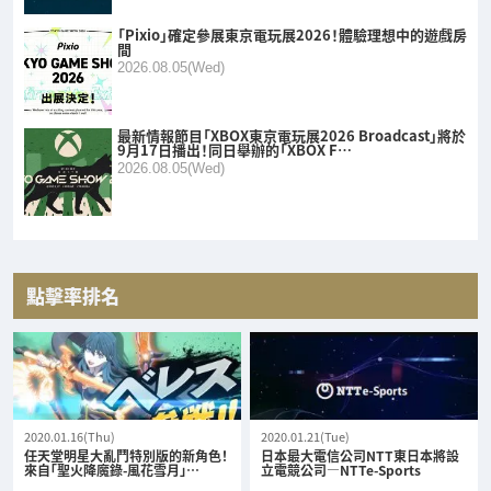
「Pixio」確定參展東京電玩展2026！體驗理想中的遊戲房
間
2026.08.05(Wed)
最新情報節目「XBOX東京電玩展2026 Broadcast」將於
9月17日播出！同日舉辦的「XBOX F…
2026.08.05(Wed)
點擊率排名
2020.01.16(Thu)
2020.01.21(Tue)
任天堂明星大亂鬥特別版的新角色！
日本最大電信公司NTT東日本將設
來自「聖火降魔錄-風花雪月」…
立電競公司—NTTe-Sports