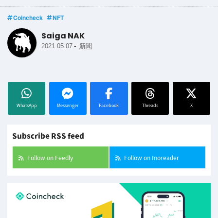
Coincheck
NFT
Saiga NAK
-
2021.05.07
新聞
WhatsApp
Messenger
Facebook
Threads
X
Subscribe RSS feed
Follow on Feedly
Follow on Inoreader