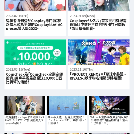
2023.02.10(Fri)
2023.01.09(Mon)
得獎者將刊登於Cosplay專門雜誌！
Cosplayer「シスル」首次亮相有線電
以情人節為主題的Cosplay比賽「#C
視節目並擔任主持！樂天NFT已開售
urecos情人節2023…
「節目搶先觀看…
2022.03.15(Tue)
2023.11.16(Thu)
Coincheck為「Coincheck定期定額
「PROJECT XENO」×「足球小將翼 -
投資」用戶舉辦最高贈送10,000日圓
RIVALS-」秋季聯名活動即將展開！
比特幣的活動！
高質素的Cosplayer們！在TOKYO
今年冬天也一起線上同樂吧！
Netmarble宣佈將在東京電玩展2
GAME SHOW 2022發現的美人Co
「RTA in Japan 2020」將於2月27
025舉辦全25場活動舞台！還有
splayer特輯！
日開幕！
「七大罪：Orig…