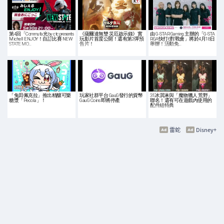
第4回「Commufa光 by ctc presents
《薩爾達無雙 災厄啟示錄》實
由 G-STAR Gaming 主辦的「G-STA
Michell ENJOY！自訂比賽 NEW
玩影片首度公開！還有第2彈預
RGA快打6對戰會」將於4月18日
STATE MO…
告片！
舉辦！活動免…
「兔田佩克拉」推出精釀可樂
玩家社群平台 GauG發行的貨幣
31冰淇淋與「魔物獵人 荒野」
糖漿「Pecola」！
GauG Coins 即將停產
聯名！還有可在遊戲內使用的
配件組特典
雷蛇
Disney+