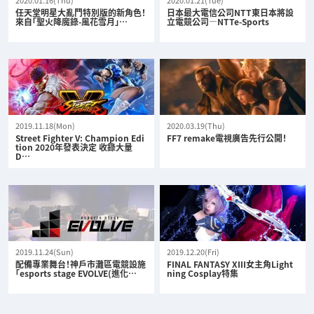
任天堂明星大亂鬥特別版的新角色！
日本最大電信公司NTT東日本將設
來自「聖火降魔錄-風花雪月」…
立電競公司—NTTe-Sports
2019.11.18(Mon)
2020.03.19(Thu)
Street Fighter V: Champion Edi
FF7 remake電視廣告先行公開！
tion 2020年發表決定 收錄大量
D…
2019.11.24(Sun)
2019.12.20(Fri)
配備專業舞台！神戶市灘區電競設施
FINAL FANTASY XIII女主角Light
「esports stage EVOLVE(進化…
ning Cosplay特集