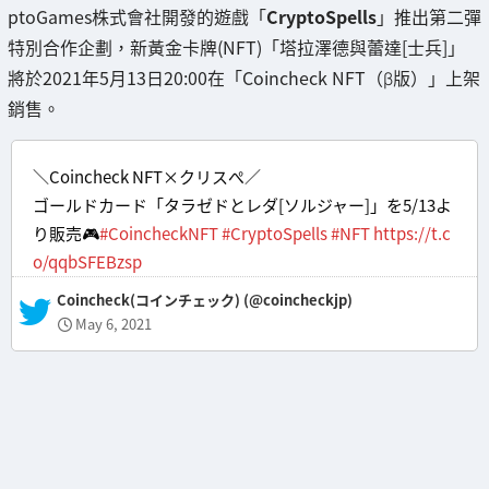
ptoGames株式會社開發的遊戲「
CryptoSpells
」推出第二彈
特別合作企劃，新黃金卡牌(NFT)「塔拉澤德與蕾達[士兵]」
將於2021年5月13日20:00在「Coincheck NFT（β版）」上架
銷售。
＼Coincheck NFT×クリスぺ／
ゴールドカード「タラゼドとレダ[ソルジャー]」を5/13よ
り販売🎮
#CoincheckNFT
#CryptoSpells
#NFT
https://t.c
o/qqbSFEBzsp
— Coincheck(コインチェック) (@coincheckjp)
May 6, 2021