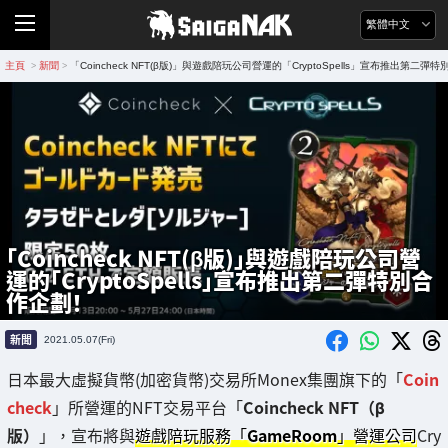
繁體中文
主頁
新聞
「Coincheck NFT(β版)」與遊戲陪玩公司營運的「CryptoSpells」宣布推出第二彈
>
>
「Coincheck NFT(β版)」與遊戲陪玩公司營
運的「CryptoSpells」宣布推出第二彈特別合
作企劃！
新聞
2021.05.07(Fri)
日本最大虛擬貨幣(加密貨幣)交易所Monex集團旗下的「
Coin
check
」所營運的NFT交易平台「
Coincheck NFT（β
版）
」，宣布將與
遊戲陪玩服務「
GameRoom
」營運公司
Cry