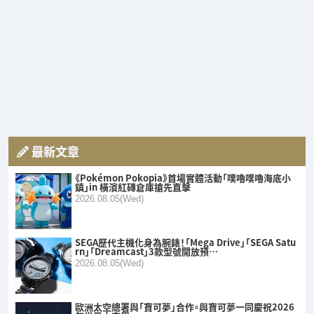
最新文章
《Pokémon Pokopia》首場實體活動「噗嚕噗嚕海底小
鎮」in 橫濱紅磚倉庫搶先直擊
2026.08.05(Wed)
SEGA歷代主機化身為腕錶！「Mega Drive」「SEGA Satu
rn」「Dreamcast」3款型號開放預…
2026.08.05(Wed)
歐洲太空總署與「寶可夢」合作。與寶可夢一同慶祝2026