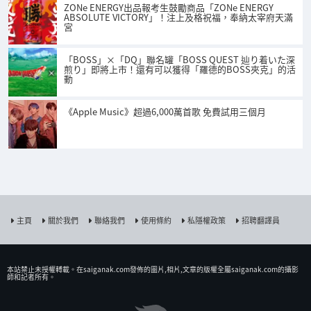
ZONe ENERGY出品報考生鼓勵商品「ZONe ENERGY
ABSOLUTE VICTORY」！注上及格祝福，奉納太宰府天滿
宮
「BOSS」×「DQ」聯名罐「BOSS QUEST 辿り着いた深
煎り」即將上市！還有可以獲得「羅德的BOSS夾克」的活
動
《Apple Music》超過6,000萬首歌 免費試用三個月
主頁
關於我們
聯絡我們
使用條約
私隱權政策
招聘翻譯員
本站禁止未授權𨍭載。在saiganak.com發佈的圖片,相片,文章的版權全屬saiganak.com的攝影
師和記者所有。