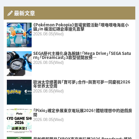
最新文章
《Pokémon Pokopia》首場實體活動「噗嚕噗嚕海底小
鎮」in 橫濱紅磚倉庫搶先直擊
2026.08.05(Wed)
SEGA歷代主機化身為腕錶！「Mega Drive」「SEGA Satu
rn」「Dreamcast」3款型號開放預…
2026.08.05(Wed)
歐洲太空總署與「寶可夢」合作。與寶可夢一同慶祝2026
年世界太空周
2026.08.05(Wed)
「Pixio」確定參展東京電玩展2026！體驗理想中的遊戲房
間
2026.08.05(Wed)
最新情報節目「XBOX東京電玩展2026 Broadcast」將於