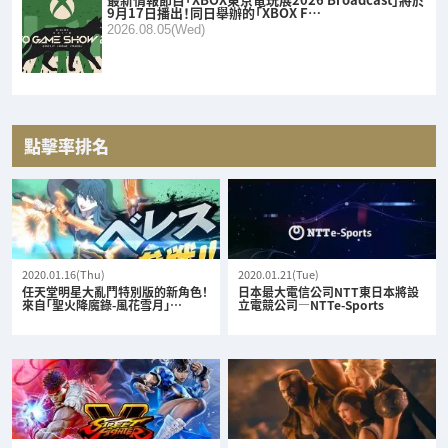
9月17日播出！同日舉辦的「XBOX F…
2026.08.05(Wed)
點擊率排名
2020.01.16(Thu)
2020.01.21(Tue)
任天堂明星大亂鬥特別版的新角色！
日本最大電信公司NTT東日本將設
來自「聖火降魔錄-風花雪月」…
立電競公司—NTTe-Sports