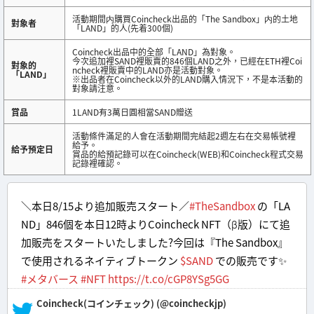
活動期間内購買Coincheck出品的「The Sandbox」内的土地
對象者
「LAND」的人(先着300個)
Coincheck出品中的全部「LAND」為對象。
今次追加裡SAND裡販賣的846個LAND之外，已經在ETH裡Coi
對象的
ncheck裡販賣中的LAND亦是活動對象。
「LAND」
※出品者在Coincheck以外的LAND購入情況下，不是本活動的
對象請注意。
賞品
1LAND有3萬日圓相當SAND贈送
活動條件滿足的人會在活動期間完結起2週左右在交易帳號裡
給予。
給予預定日
賞品的給預記錄可以在Coincheck(WEB)和Coincheck程式交易
記錄裡確認。
＼本日8/15より追加販売スタート／
#TheSandbox
の「LA
ND」846個を本日12時よりCoincheck NFT（β版）にて追
加販売をスタートいたしました?️今回は『The Sandbox』
で使用されるネイティブトークン
$SAND
での販売です✨
#メタバース
#NFT
https://t.co/cGP8YSg5GG
— Coincheck(コインチェック) (@coincheckjp)