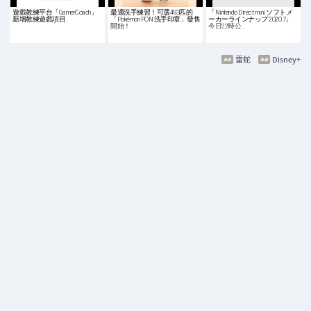
遊戲教練平台「GamerCoach」
最適洗手練習！可選493匹的
「Nintendo Direct mini ソフトメ
新增教練遊戲項目
「Pokémon PON 洗手印章」發售
ーカーラインナップ 2020.7」
開始！
今日22時公…
雷蛇
Disney+