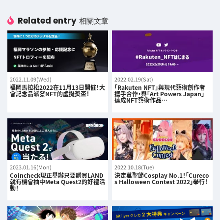
Related entry
相關文章
2022.11.09(Wed)
2022.02.19(Sat)
福岡馬拉松2022在11月13日開催！大
「Rakuten NFT」與現代藝術創作者
會記念品派發NFT的虛擬獎盃！
攜手合作，與「Art Powers Japan」
達成NFT藝術作品…
2023.01.16(Mon)
2022.10.18(Tue)
Coincheck現正舉辦只要購買LAND
決定萬聖節Cosplay No.1！「Cureco
就有機會抽中Meta Quest2的好禮活
s Halloween Contest 2022」舉行！
動！