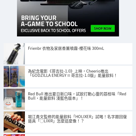
Frienbr 衣物及家居香薰噴霧-櫻花味 300mL
為紀念電影《哥吉拉-1.0》上映，Cheerio推出
「GODZILLA ENERGY Ⅲ 哥吉拉-1.0版」能量飲料！
Red Bull 推出夏日新口味，試飲打動心靈的荔枝味「Red
Bull・能量飲料 淺藍色版本」！
堀江貴文監修的能量飲料「HOLIXER」試喝！名字跟回復
道具「◯LIXIR」怎麼這麼像！？