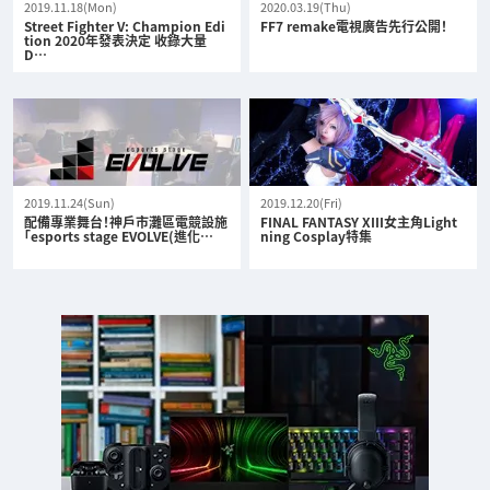
2019.11.18(Mon)
2020.03.19(Thu)
Street Fighter V: Champion Edi
FF7 remake電視廣告先行公開！
tion 2020年發表決定 收錄大量
D…
2019.11.24(Sun)
2019.12.20(Fri)
配備專業舞台！神戶市灘區電競設施
FINAL FANTASY XIII女主角Light
「esports stage EVOLVE(進化…
ning Cosplay特集