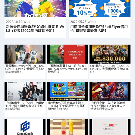
2022.10.19(Wed)
2022.05.25(Wed)
新感覺區塊鏈遊戲「足球小將翼-RIVA
用信用卡賺加密貨幣！「bitFlyer信用
LS-」發表！2022年內啟動預定！
卡」舉辦雙重優惠活動！
高質素的Cosplayer們！在TOKYO
「瑪利奧高爾夫64」於「NINTE
SNK發布EVO 2019的「SAMURAI
GAME SHOW 2022發現的美人Co
NDO 64 Nintendo Switch Online」的
SPIRITS」大賽獎金為美金$30,00
splayer特輯！
發佈日決…
0！
「絕地求生」×「aespa」的聯名
連6天推出不重複復刻主題！
「明日之後」與「東京喰種」
影片公開！同時也宣佈了未來
「TETRIS王者盃 夏天！每天不
合作！合作ITEM有60種以上，
的聯名計劃
同的復刻合作祭」…
透過末日生存人格…