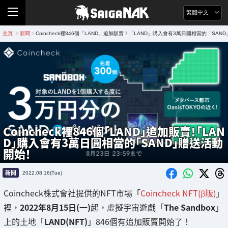
繁體中文
主頁
新聞
Coincheck裡846個「LAND」追加販賣！「LAND」購入會有3萬日圓相當的「SA
>
>
Coincheck裡846個「LAND」追加販賣！「LAN
D」購入會有3萬日圓相當的「SAND」贈送活動
開始！
新聞
2022.08.16(Tue)
Coincheck株式會社提供的NFT市場「
Coincheck NFT(β版)
」
裡，
2022年8月15日(一)
起，虛擬宇宙遊戲「
The Sandbox
」
上的土地「
LAND(NFT)
」846個有追加販賣開始了！