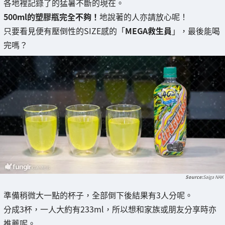
各地裡記錄了的猛暑不斷的現在。
500ml的塑膠瓶完全不夠！
地說著的人亦請放心呢！
只要看見便有壓倒性的SIZE感的「
MEGA救生員
」，最後能喝
完嗎？
Saiga NAK
準備稍微大一點的杯子，全部倒下後結果有3人分呢。
分成3杯，一人大約有233ml，所以想和家族或朋友分享時亦
推薦呢。