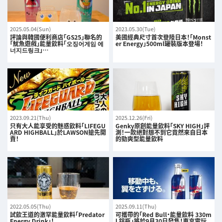
2025.05.04(Sun)
2023.05.30(Tue)
評論與韓國便利商店「GS25」聯名的
美國經典尺寸首次登陸日本！「Monst
「魷魚遊戲」能量飲料「오징어게임 에
er Energy」500ml罐裝版本登場！
너지드링크」…
2023.09.21(Thu)
2025.12.26(Fri)
只有大人能享受的魅惑飲料「LIFEGU
Genky原創能量飲料「SKY HIGH」評
ARD HIGHBALL」於LAWSON搶先開
測！一款絕對想不到它竟然來自日本
賣！
的勁爽型能量飲料
2022.05.05(Thu)
2025.09.11(Thu)
試飲王道的激罕能量飲料「Predator
可攜帶的「Red Bull・能量飲料 330m
Energy Drink」！
l 鋁瓶」將於9月30日發售！東京電玩