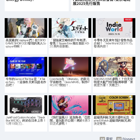
展2025先行販售
高質素的Cosplayer們！在TOKYO
「冒險家艾略特的千年奇譚」
今季冬天至來年預計發售作品
GAME SHOW 2022發現的美人Co
發售！Square Enix 推出首款 HD-
介紹！「Indie World 2023.11.15」
splayer特輯！
2D 系列全新動…
發表内容！
今年的Game of The Year是「It Tak
Coincheck在「Otherside」的新元
SAKUNA HIME參戰！？任天堂
es Two」！這個冬天來玩提名作
宇宙都市「Oasis MARS」制作P
明星大亂鬥 特別版將舉辦「米
品吧！
ROJECT開始！…
就是力量！天穗之S…
JunkFood Custom Arcades「Snack
《快打旋風 6》追加角色「亞思
超級瑪利歐兄弟35週年紀念《G
Box MICRO」終於在日本上市！
閔」遊玩影片公開！將於 8 月 3
ame & Watch: 超級瑪利歐兄弟》
12月13日(三)…
日正式參戰！
決定發售…
雷蛇
Disney+