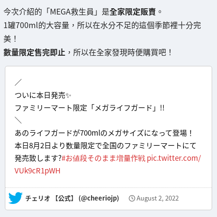
今次介紹的「MEGA救生員」是
全家限定販賣
。
1罐700ml的大容量，所以在水分不足的這個季節裡十分完
美！
數量限定售完即止
，所以在全家發現時便購買吧！
／
ついに本日発売✨
ファミリーマート限定「メガライフガード」!!
＼
あのライフガードが700mlのメガサイズになって登場！
本日8月2日より数量限定で全国のファミリーマートにて
発売致します?
#お値段そのまま増量作戦
pic.twitter.com/
VUk9cR1pWH
— チェリオ 【公式】 (@cheeriojp)
August 2, 2022