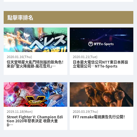
點擊率排名
2020.01.16(Thu)
2020.01.21(Tue)
任天堂明星大亂鬥特別版的新角色！
日本最大電信公司NTT東日本將設
來自「聖火降魔錄-風花雪月」…
立電競公司—NTTe-Sports
2019.11.18(Mon)
2020.03.19(Thu)
Street Fighter V: Champion Edi
FF7 remake電視廣告先行公開！
tion 2020年發表決定 收錄大量
D…