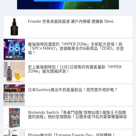
Frienbr 芳香桌面除菌液 瀨戶內檸檬 便攜裝 50mL
最強咖啡因濃度的「HYPER ZONe」全新配方登場！與
「SPY×FAMILY」首個聯乘合作&新商品「ZERO」亦登
場！
史上最強咖啡因！11月1日發售的有蓋能量飲「HYPER
ZONe」搶先開箱評測！
日本Suntory推出牛奶能量飲品！竟然意外地好喝？
Nintendo Switch「勇者鬥惡龍 怪物仙境3 魔族王子與精
靈的旅程」預約受理開始！公開多達78名的豪華聲優陣容
Phiten推出的「Extreme Energy Dry」試飲體驗！