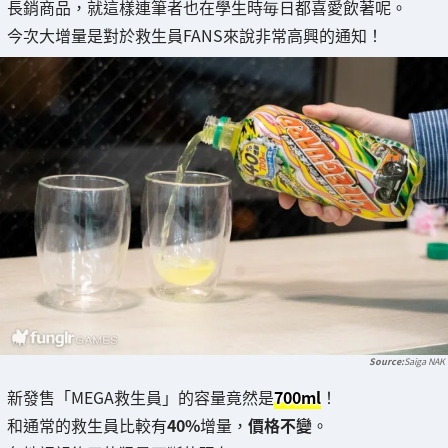
長銷商品，就這樣連筆者也在學生時毎日都喜愛飲著呢。
今次大增量是對於救生員FANS來說非常高興的通知！
Saiga NAK
新發售「MEGA救生員」的容量竟然是
700ml
！
和通常的救生員比較有
40%
增量，
價格不變
。