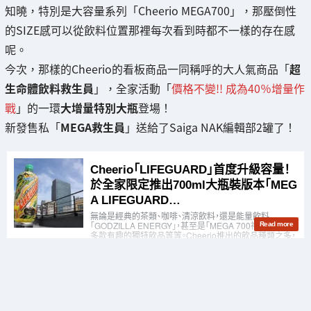
知曉，特別是大容量系列「Cheerio MEGA700」，那壓倒性
的SIZE感可以從飲料位置那裡每次看到時都不一樣的存在感
呢。
今次，那樣的Cheerio的看板商品一同稱呼的大人氣商品「
超
生命體飲料救生員
」，全家活動「
價格不變!! 成為40％增量作
戰
」的一環
大增量特別大瓶
登場！
新發售私「
MEGA救生員
」送給了Saiga NAK編輯部2罐了！