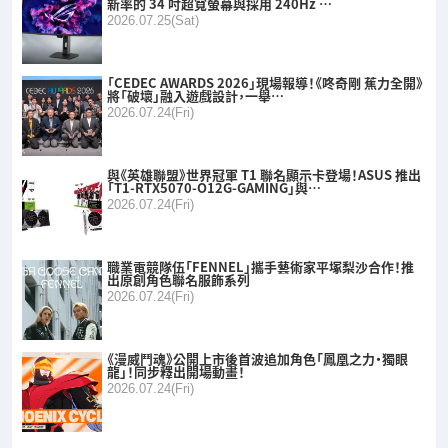
新率的 34 吋超寬螢幕與採用 240Hz …
2026.07.25(Sat)
「CEDEC AWARDS 2026」現場報導！《咚奇剛 蕉力全開》
將「破壞」融入遊戲設計，一舉…
2026.07.24(Fri)
與《英雄聯盟》世界冠軍 T1 聯名顯示卡登場！ASUS 推出
「T1-RTX5070-O12G-GAMING」與…
2026.07.24(Fri)
職業電競隊伍「FENNEL」攜手藝術家平塚梨沙合作！推
出原創角色聯名服飾系列
2026.07.24(Fri)
《漫威鬥魂》公開上市後首波追加角色「鳳凰之力・獨眼
龍」！同步釋出開場動畫！
2026.07.24(Fri)