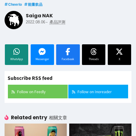
Cheerio
能量飲品
Saiga NAK
-
2022.08.06
產品評測
WhatsApp
Messenger
Facebook
Threads
X
Subscribe RSS feed
Follow on Feedly
Follow on Inoreader
Related entry
相關文章