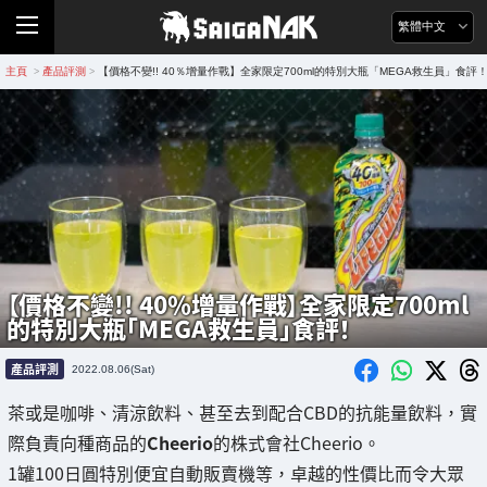
繁體中文
主頁
產品評測
【價格不變!! 40％增量作戰】全家限定700ml的特別大瓶「MEGA救生員」食評
>
>
【價格不變!! 40％增量作戰】全家限定700ml
的特別大瓶「MEGA救生員」食評！
產品評測
2022.08.06(Sat)
茶或是咖啡、清涼飲料、甚至去到配合CBD的抗能量飲料，實
際負責向種商品的
Cheerio
的株式會社Cheerio。
1罐100日圓特別便宜自動販賣機等，卓越的性價比而令大眾