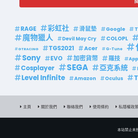
彩虹社
RAGE
滑鼠墊
Google
T
魔物獵人
COLOPL
Devil May Cry
TGS2021
Acer
G-Tune
GTRACING
Sony
加密貨幣
EVO
羅技
App
SEGA
亞克系統
Cosplayer
Level Infinite
Amazon
Oculus
主頁
關於我們
聯絡我們
使用條約
私隱權政
本站禁止未授權