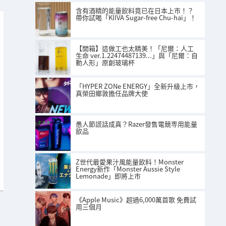
含有酒精的能量飲料竟已在日本上市！？
帶你試喝「KIIVA Sugar-free Chu-hai」！
【開箱】這做工也太精美！「尼爾：人工
生命 ver.1.22474487139...」與「尼爾：自
動人形」原創玻璃杯
「HYPER ZONe ENERGY」全新升級上市，
真榮田鄉敦擔任品牌大使
愚人節謊話成真？Razer發售電競専用能量
飲品
Z世代最愛果汁風能量飲料！Monster
Energy新作「Monster Aussie Style
Lemonade」即將上市
《Apple Music》超過6,000萬首歌 免費試
用三個月