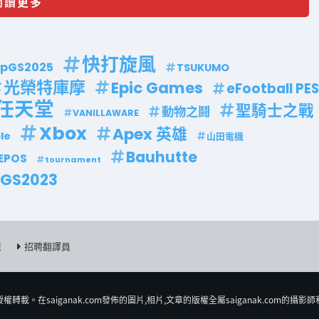
閱讀更多
快打旋風
pGS2025
TSUKUMO
光榮特庫摩
Epic Games
eFootball PES
任天堂
聖騎士之戰
動物之鬪
VANILLAWARE
Xbox
Apex 英雄
le
山田電機
Bauhutte
EPOS
tournament
TGS2023
策
招聘翻譯員
𨍭載。在saiganak.com發佈的圖片,相片,文章的版權全屬saiganak.com的攝