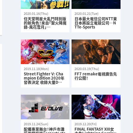
2020.01.16(Thu)
2020.01.21(Tue)
任天堂明星大亂鬥特別版
日本最大電信公司NTT東
的新角色！來自「聖火降魔
日本將設立電競公司—N
錄-風花雪月」…
TTe-Sports
2019.11.18(Mon)
2020.03.19(Thu)
Street Fighter V: Cha
FF7 remake電視廣告先
mpion Edition 2020年
行公開！
發表決定 收錄大量D…
2019.11.24(Sun)
2019.12.20(Fri)
配備專業舞台！神戶市灘
FINAL FANTASY XIII女