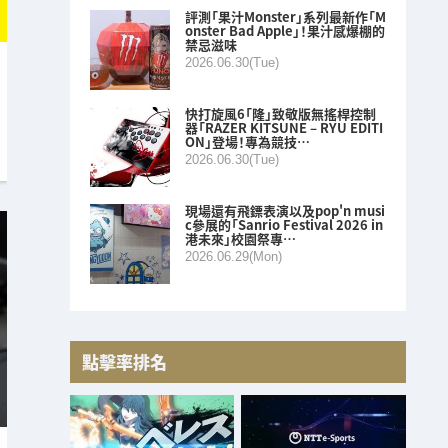
評測「果汁Monster」系列最新作「M
onster Bad Apple」！果汁感爆棚的
禁忌滋味
2026.06.30(Tue)
快打旋風6「隆」致敬版無搖桿控制
器「RAZER KITSUNE – RYU EDITI
ON」登場！專為競技…
2026.06.30(Tue)
現場還有飛鏢表演以及pop'n musi
c參展的「Sanrio Festival 2026 in
港未來」校園祭專…
2026.06.29(Mon)
點擊率排名