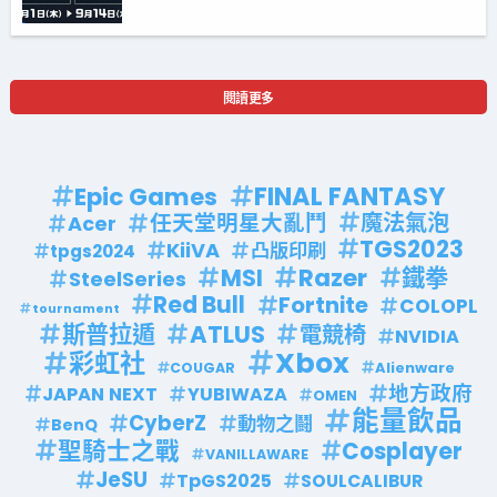
閱讀更多
FINAL FANTASY
Epic Games
任天堂明星大亂鬥
魔法氣泡
Acer
TGS2023
KiiVA
凸版印刷
tpgs2024
Razer
MSI
鐵拳
SteelSeries
Red Bull
Fortnite
COLOPL
tournament
斯普拉遁
ATLUS
電競椅
NVIDIA
Xbox
彩虹社
Alienware
COUGAR
地方政府
JAPAN NEXT
YUBIWAZA
OMEN
能量飲品
CyberZ
動物之鬪
BenQ
聖騎士之戰
Cosplayer
VANILLAWARE
JeSU
TpGS2025
SOULCALIBUR