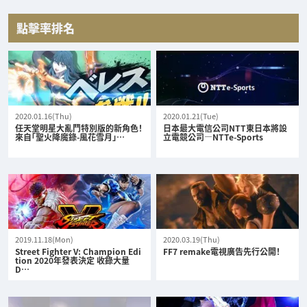
點擊率排名
2020.01.16(Thu)
2020.01.21(Tue)
任天堂明星大亂鬥特別版的新角色！
日本最大電信公司NTT東日本將設
來自「聖火降魔錄-風花雪月」…
立電競公司—NTTe-Sports
2019.11.18(Mon)
2020.03.19(Thu)
Street Fighter V: Champion Edi
FF7 remake電視廣告先行公開！
tion 2020年發表決定 收錄大量
D…