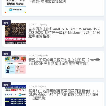
下遊戲、並開放直播營利
新聞
2023.02.14(Tue)
吉本興業主辦「GAME STREAMERS AWARDS 2
022-2023」招待席爭奪戰！Mildom平台2月14日
起舉辦資格賽
新聞
2023.02.08(Wed)
實況主遊玩的場景觀眾也能立刻遊玩！？medib
a與KDDI、三井物產共同實施實證實驗！
新聞
2022.11.30(Wed)
獲得前三名即可獲得豪華電競周邊設備！ELEC
OM與Mildom的合作活動將於2022年12月5日
(一)起開跑！