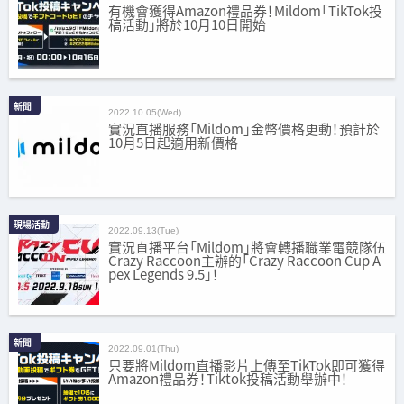
有機會獲得Amazon禮品券！Mildom「TikTok投
稿活動」將於10月10日開始
新聞
2022.10.05(Wed)
實況直播服務「Mildom」金幣價格更動！預計於
10月5日起適用新價格
現場活動
2022.09.13(Tue)
實況直播平台「Mildom」將會轉播職業電競隊伍
Crazy Raccoon主辦的「Crazy Raccoon Cup A
pex Legends 9.5」！
新聞
2022.09.01(Thu)
只要將Mildom直播影片上傳至TikTok即可獲得
Amazon禮品券！Tiktok投稿活動舉辦中！