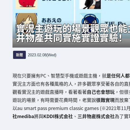
實況主遊玩的場景觀眾也能立刻
井物產共同實施實證實驗！
新聞
2023.02.08(Wed)
現在只要擁有PC、智慧型手機或遊戲主機，就
是任何人都
實況主方面也有各種風格的人，許多觀眾享受著各自的直
觀看實況主的遊戲直播時，看著看著
自己也會想玩
，但很
遊玩的場景，有時需要花費時間，老實說
很難實現
而放棄
以au smart pass premium classic games (※20
社mediba
將與
KDDI株式会社
、
三井物産株式会社
為了實