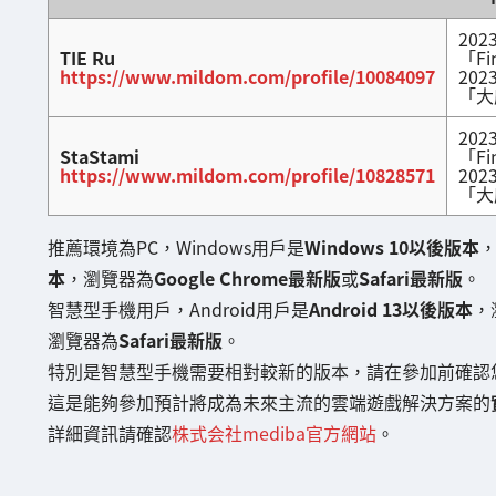
202
TIE Ru
「Fin
https://www.mildom.com/profile/10084097
202
「大
202
StaStami
「Fin
https://www.mildom.com/profile/10828571
202
「大
推薦環境為PC，Windows用戶是
Windows 10以後版本
本
，瀏覽器為
Google Chrome最新版
或
Safari最新版
。
智慧型手機用戶，Android用戶是
Android 13以後版本
，
瀏覽器為
Safari最新版
。
特別是智慧型手機需要相對較新的版本，請在參加前確認
這是能夠參加預計將成為未來主流的雲端遊戲解決方案的
詳細資訊請確認
株式会社mediba官方網站
。