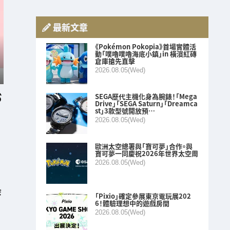
最新文章
《Pokémon Pokopia》首場實體活
動「噗嚕噗嚕海底小鎮」in 橫濱紅磚
倉庫搶先直擊
2026.08.05(Wed)
SEGA歷代主機化身為腕錶！「Mega
Drive」「SEGA Saturn」「Dreamca
st」3款型號開放預…
2026.08.05(Wed)
歐洲太空總署與「寶可夢」合作。與
寶可夢一同慶祝2026年世界太空周
2026.08.05(Wed)
会
「Pixio」確定參展東京電玩展202
6！體驗理想中的遊戲房間
2026.08.05(Wed)