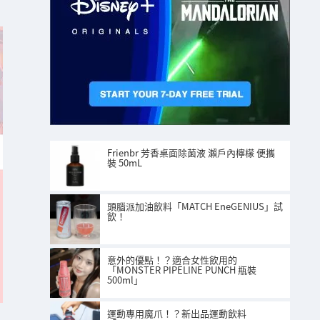
Frienbr 芳香桌面除菌液 瀨戶內檸檬 便攜
裝 50mL
頭腦派加油飲料「MATCH EneGENIUS」試
飲！
意外的優點！？適合女性飲用的
「MONSTER PIPELINE PUNCH 瓶裝
500ml」
運動專用魔爪！？新出品運動飲料