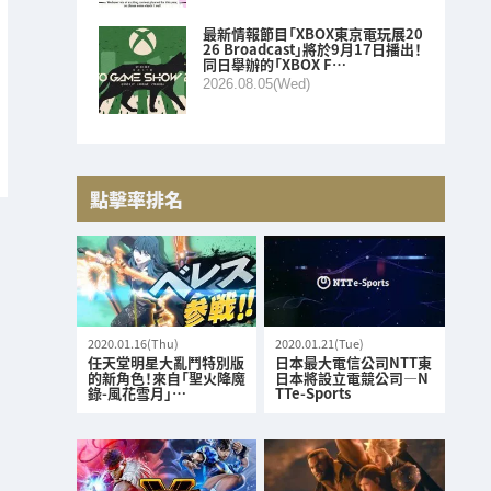
最新情報節目「XBOX東京電玩展20
26 Broadcast」將於9月17日播出！
同日舉辦的「XBOX F…
2026.08.05(Wed)
點擊率排名
2020.01.16(Thu)
2020.01.21(Tue)
任天堂明星大亂鬥特別版
日本最大電信公司NTT東
的新角色！來自「聖火降魔
日本將設立電競公司—N
錄-風花雪月」…
TTe-Sports