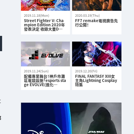
2019.11.18(Mon)
2020.03.19(Thu)
Street Fighter V: Cha
FF7 remake電視廣告先
mpion Edition 2020年
行公開！
發表決定 收錄大量D…
2019.11.24(Sun)
2019.12.20(Fri)
配備專業舞台！神戶市灘
FINAL FANTASY XIII女
區電競設施「esports sta
主角Lightning Cosplay
ge EVOLVE(進化…
特集
C
部