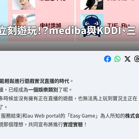
遊玩！？mediba與KDDI、三
能輕鬆進行遊戲實況直播的時代
。
播，已經成為
一個娛樂類別
了呢。
多時候並沒有擁有正在直播的遊戲，也無法馬上玩到實況主正在
了。
21年11月服務結束)和au Web portal的「Easy Game」為人所知的
株式
現那個理想，共同宣布將進行
實證實驗
！