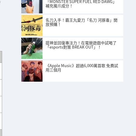
「MONSTER SUPER FUEL RED DAWG」
站
補充魔爪成分！
名刀入手！霸王丸愛刀「名刀 河豚毒」開
放預購！
提神並回復專注力！在電競遊戲中試喝了
「esports對策 BREAK OUT」！
《Apple Music》超過6,000萬首歌 免費試
用三個月