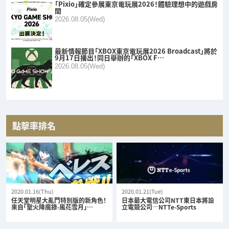
「Pixio」確定參展東京電玩展2026！體驗理想中的遊戲房
間
2026.08.05(Wed)
最新情報節目「XBOX東京電玩展2026 Broadcast」將於
9月17日播出！同日舉辦的「XBOX F…
2026.08.05(Wed)
點擊率排名
2020.01.16(Thu)
2020.01.21(Tue)
任天堂明星大亂鬥特別版的新角色！
日本最大電信公司NTT東日本將設
來自「聖火降魔錄-風花雪月」…
立電競公司—NTTe-Sports