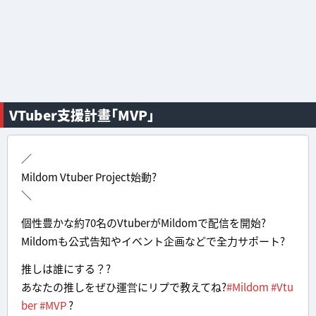
VTuber支援計畫「MVP」
／
Mildom Vtuber Project始動?
＼
個性豊かな約70名のVtuberがMildomで配信を開始?
Mildomも公式告知やイベント企画などで全力サポート?
推しは誰にする？?
あなたの推しをぜひ運営にリプで教えてね?
#Mildom
#Vtu
ber
#MVP
?