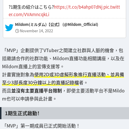
?1期生の紹介はこちら?
https://t.co/b4ahp07dNj
pic.twitt
er.com/VVAmncqkLi
— Mildom(ミルダム)【公式】 (@Mildom_Official)
November 14, 2022
「MVP」企劃提供了VTuber之間建立社群與人脈的機會，包
括邀請合作的社群功能、Mildom直播功能相關講座，以及在
Mildom直播上的宣傳支援等。
計畫實施對象為
使用2D或3D虛擬形象進行直播活動、並具備
至少3部長度30分鐘以上的直播記錄檔
者。
而且
並沒有主要直播平台限制
，即使主要活動平台不是Mildo
m也可以申請參與此計畫。
1期生正式啟動！
「MVP」第一期成員已正式開始活動！