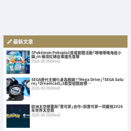
最新文章
《Pokémon Pokopia》首場實體活動「噗嚕噗嚕海底小
鎮」in 橫濱紅磚倉庫搶先直擊
2026.08.05(Wed)
SEGA歷代主機化身為腕錶！「Mega Drive」「SEGA Satu
rn」「Dreamcast」3款型號開放預…
2026.08.05(Wed)
歐洲太空總署與「寶可夢」合作。與寶可夢一同慶祝2026
年世界太空周
2026.08.05(Wed)