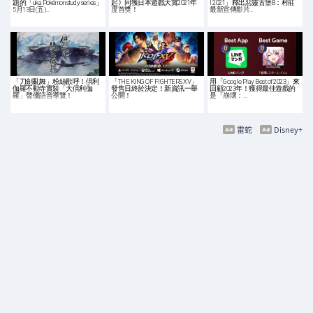
題的「uka Pokémon study series」
起》同獲日本遊戲大賞2021年
l 2021」釋出惡靈古堡8：村莊
5月13日(五)…
度首獎！
最新宣傳影片…
「刀劍亂舞」粉絲歡呼！倶利
「THE KING OF FIGHTERS XV」
用「Google Play Best of 2023」來
伽羅不動寺實裝「大倶利伽
發售日終於決定！新資訊一舉
回顧2023年！獲得最佳遊戲的
羅」聲優語音導覽！
公開！
是「崩壞：…
雷蛇
Disney+