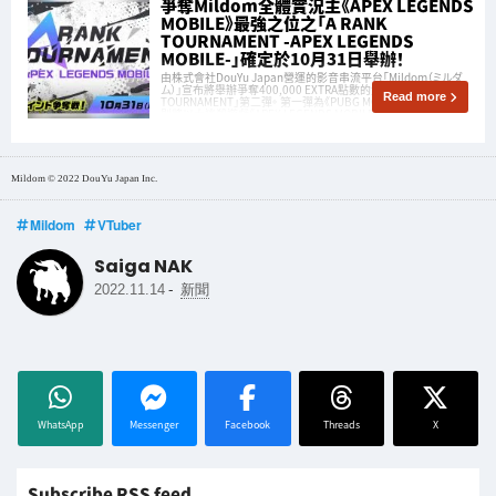
爭奪Mildom全體實況主《APEX LEGENDS
MOBILE》最強之位之「A RANK
TOURNAMENT -APEX LEGENDS
MOBILE-」確定於10月31日舉辦！
由株式會社DouYu Japan營運的影音串流平台「Mildom（ミルダ
ム）」宣布將舉辦爭奪400,000 EXTRA點數的大型賽事「A RANK
Read more
TOURNAMENT」第二彈。 第一彈為《PUBG MOBILE》，本次第二彈
則將以大逃殺遊戲《APEX LEGENDS MOBILE》作為對戰項目！
Mildom © 2022 DouYu Japan Inc.
Mildom
VTuber
Saiga NAK
-
2022.11.14
新聞
WhatsApp
Messenger
Facebook
Threads
X
Subscribe RSS feed