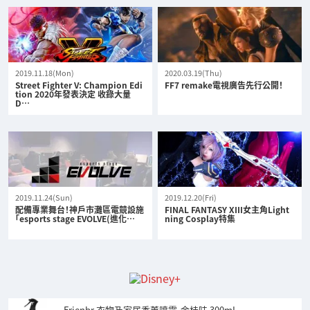
2019.11.18(Mon)
2020.03.19(Thu)
Street Fighter V: Champion Edi
FF7 remake電視廣告先行公開！
tion 2020年發表決定 收錄大量
D…
2019.11.24(Sun)
2019.12.20(Fri)
配備專業舞台！神戶市灘區電競設施
FINAL FANTASY XIII女主角Light
「esports stage EVOLVE(進化…
ning Cosplay特集
Frienbr 衣物及家居香薰噴霧-金桂味 300mL