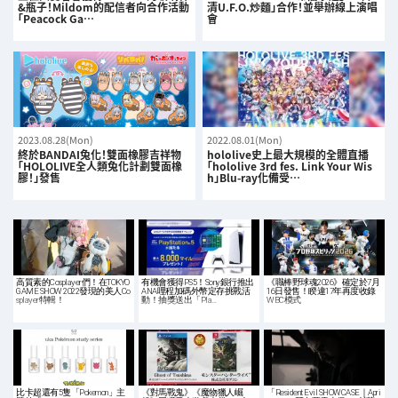
&瓶子！Mildom的配信者向合作活動
清U.F.O.炒麵」合作！並舉辦線上演唱
「Peacock Ga…
會
2023.08.28(Mon)
2022.08.01(Mon)
終於BANDAI兔化！雙面橡膠吉祥物
hololive史上最大規模的全體直播
「HOLOLIVE全人類兔化計劃雙面橡
「hololive 3rd fes. Link Your Wis
膠！」發售
h」Blu-ray化備受…
高質素的Cosplayer們！在TOKYO
有機會獲得PS5！Sony銀行推出
《職棒野球魂2026》確定於7月
GAME SHOW 2022發現的美人Co
ANA哩程加碼外幣定存挑戰活
16日發售！睽違17年再度收錄
splayer特輯！
動！抽獎送出「Pla…
WBC模式
比卡超還有5隻「Pokemon」主
《對馬戰鬼》《魔物獵人崛
「Resident Evil SHOWCASE｜Apri