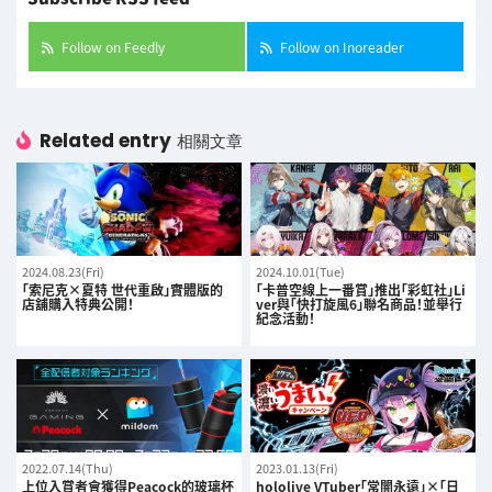
Follow on Feedly
Follow on Inoreader
Related entry
相關文章
2024.08.23(Fri)
2024.10.01(Tue)
「索尼克×夏特 世代重啟」實體版的
「卡普空線上一番賞」推出「彩虹社」Li
店舖購入特典公開！
ver與「快打旋風6」聯名商品！並舉行
紀念活動！
2022.07.14(Thu)
2023.01.13(Fri)
上位入賞者會獲得Peacock的玻璃杯
hololive VTuber「常闇永遠」×「日