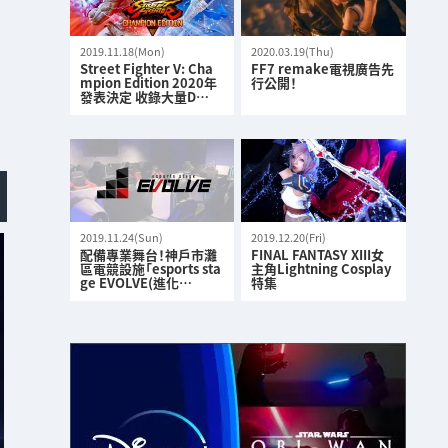
2019.11.18(Mon)
2020.03.19(Thu)
Street Fighter V: Cha
FF7 remake電視廣告先
mpion Edition 2020年
行公開！
發表決定 收錄大量D…
2019.11.24(Sun)
2019.12.20(Fri)
配備專業舞台！神戶市灘
FINAL FANTASY XIII女
區電競設施「esports sta
主角Lightning Cosplay
ge EVOLVE(進化…
特集