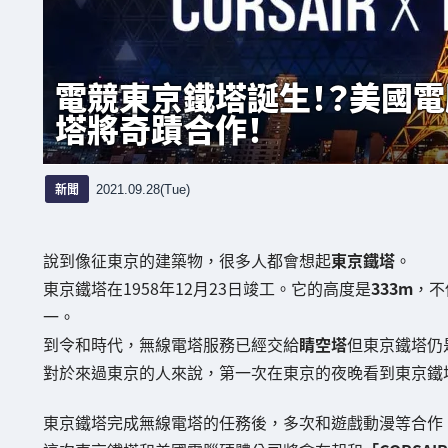
電競東京鐵塔誕生！？美國電
塔將奇蹟合作！
新聞
2021.09.28(Tue)
說到像征東京的建築物，很多人都會想起
東京鐵塔
。
東京鐵塔在1958年12月23日竣工。它的高度是
333m
，不
一。
到令和時代，無線電塔服務已經交給
睛空塔
但東京鐵塔仍
對於來過東京的人來說，第一次在東京的夜晚看到東京鐵
東京鐵塔完成無線電塔的任務後，多次和遊戲動漫等合作