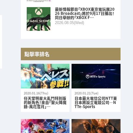
最新情報節目「XBOX東京電玩展20
26 Broadcast」將於9月17日播出！
同日舉辦的「XBOX F…
2026.08.05(Wed)
點擊率排名
2020.01.16(Thu)
2020.01.21(Tue)
任天堂明星大亂鬥特別版
日本最大電信公司NTT東
的新角色！來自「聖火降魔
日本將設立電競公司—N
錄-風花雪月」…
TTe-Sports