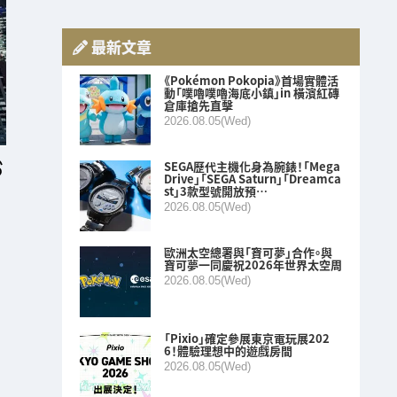
最新文章
《Pokémon Pokopia》首場實體活
動「噗嚕噗嚕海底小鎮」in 橫濱紅磚
倉庫搶先直擊
2026.08.05(Wed)
SEGA歷代主機化身為腕錶！「Mega
Drive」「SEGA Saturn」「Dreamca
st」3款型號開放預…
2026.08.05(Wed)
歐洲太空總署與「寶可夢」合作。與
寶可夢一同慶祝2026年世界太空周
2026.08.05(Wed)
「Pixio」確定參展東京電玩展202
6！體驗理想中的遊戲房間
2026.08.05(Wed)