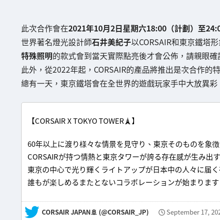
此次合作會在
2021年10月2日星期六18:00（計劃）至24:
世界著名燈光設計師
石井美紀子
以CORSAIR和東京鐵
特殊照明
的款式會到當天實際點亮後才會公佈，請親眼確
此外，從2022年起，CORSAIR的產品將推出是次合作
總有一天，東京鐵塔會在全世界的遊戲玩家手中大放異彩
【CORSAIR X TOKYO TOWER🗼】
60年以上に渡り様々な情景を見守り、東京そのものを象徴
CORSAIRが持つ情熱と東京タワーが誇る存在感が生み出
東京の中心で光り輝くライトアップが日本中の人々に届く
誰もが楽しめるまたとないコラボレーションが始まりま
— CORSAIR JAPAN🚢 (@CORSAIR_JP)
September 17, 20