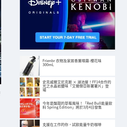
Frienbr 衣物及家居香薰噴霧-櫻花味
300mL
史克威爾艾尼克斯 × 湖池屋！FF14合作的
光之水晶岩鹽味「艾爾傑亞新薯薯片」登
場
S
今年是酸甜的草莓風味！「Red Bull能量飲
料 Spring Edition」將於3月4日發售
支援在工作的你，試飲能量牛奶咖啡