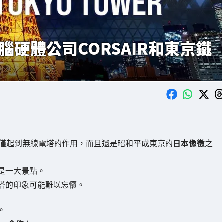
腦硬體公司CORSAIR和東京鐵
僅起到無線電塔的作用，而且還是昭和平成東京的
日本像徵
之
是一大景點。
塔的印象可能難以忘懷。
。