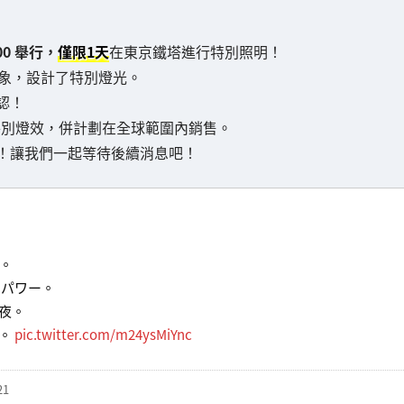
00 舉行，
僅限1天
在東京鐵塔進行特別照明！
塔形象，設計了特別燈光。
認！
的特別燈效，併計劃在全球範圍內銷售。
！讓我們一起等待後續消息吧！
。
すパワー。
夜。
す。
pic.twitter.com/m24ysMiYnc
21