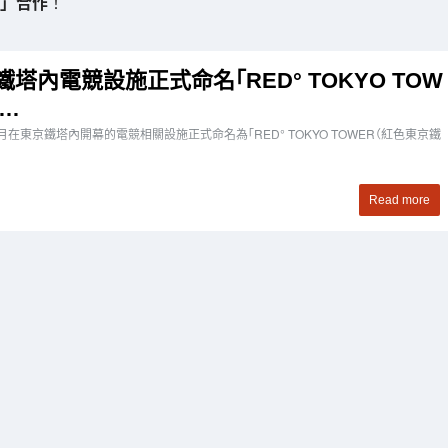
R」合作
！