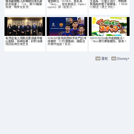
徹底碾壓敵人的梅德拉達氏家
電競隊伍「GUREN」改名為
主題為「可愛又流行，帶點懷
的女當家！「LoL」第169個新
「Revo」，並全新成立《Apex L
舊風格的電子遊樂場」！NAM
英雄「戰爭女皇 安…
egends》與《虹彩六…
CO限定《星之卡比》…
有序促進入境觀光委員會拜會
KONAMI宣布與西班牙名門足球
NINTENDO64名作遊戲復活！
山梨縣・長崎知事，針對永續
俱樂部「FC巴塞隆納」續簽合
「New 寶可夢隨樂拍」發表！
地區振興交換意見
作夥伴協議！並在…
雷蛇
Disney+