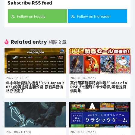
Subscribe RSS feed
Follow on Feedly
Follow on Inoreader
Related entry
相關文章
2022.12.30(Fri)
2025.01.06(Mon)
年末年始變強的機會！「EVO Japan 2
萬代南夢新春特賣舉辦！「Tales of A
023」的賞金總金額公開！觀戰票務價
RISE」「七龍珠Z 卡卡洛特」等也是特
格亦決定了！
價對象
2025.08.21(Thu)
2020.07.13(Mon)