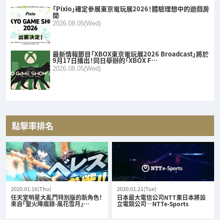
「Pixio」確定參展東京電玩展2026！體驗理想中的遊戲房
間
2026.08.05(Wed)
最新情報節目「XBOX東京電玩展2026 Broadcast」將於
9月17日播出！同日舉辦的「XBOX F…
2026.08.05(Wed)
點擊率排名
2020.01.16(Thu)
2020.01.21(Tue)
任天堂明星大亂鬥特別版的新角色！
日本最大電信公司NTT東日本將設
來自「聖火降魔錄-風花雪月」…
立電競公司—NTTe-Sports