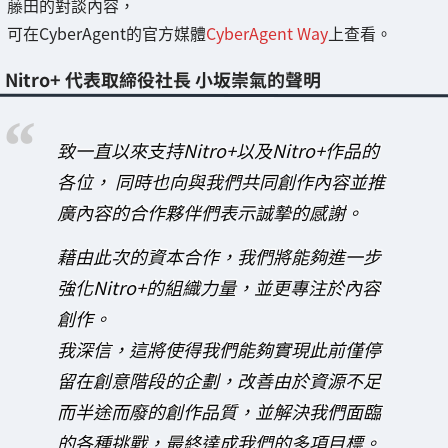
藤田的對談內容，
可在CyberAgent的官方媒體
CyberAgent Way
上查看。
Nitro+ 代表取締役社長 小坂崇氣的聲明
致一直以來支持Nitro+以及Nitro+作品的
各位， 同時也向與我們共同創作內容並推
廣內容的合作夥伴們表示誠摯的感謝。
藉由此次的資本合作，我們將能夠進一步
強化Nitro+的組織力量，並更專注於內容
創作。
我深信，這將使得我們能夠實現此前僅停
留在創意階段的企劃，改善由於資源不足
而半途而廢的創作品質，並解決我們面臨
的各種挑戰，最終達成我們的多項目標。