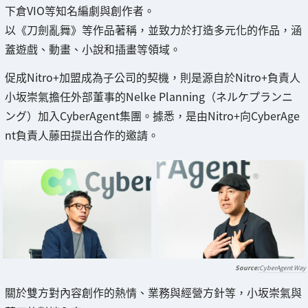
下倉VIO等知名編劇與創作者。
以《刀劍亂舞》等作品著稱，並致力於打造多元化的作品，涵
蓋遊戲、動畫、小說和插畫等領域。
促成Nitro+加盟成為子公司的契機，則是源自於Nitro+負責人
小坂崇氣擔任外部董事的Nelke Planning（ネルケプランニ
ング）加入CyberAgent集團。據悉，是由Nitro+向CyberAge
nt負責人藤田提出合作的邀請。
CyberAgent Way
關於雙方對內容創作的熱情、業務與經營方針等，小坂崇氣與