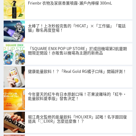
Frienbr 衣物及家居香薰噴霧-瀨戶內檸檬 300mL
太棒了！上次秒殺完售的「HICAT」×「工作貓」「電話
貓」聯名再度登場！
「SQUARE ENIX POP UP STORE」於成田機場第2航廈期
間限定開設！亦販售以機場為主題的新商品
健康能量飲料！？「Real Gold RG橘子口味」開箱評測！
今年夏天的紅牛有日本原創口味！芒果波羅味的「紅牛・
能量飲料夏季版」發售決定！
堀江貴文監修的能量飲料「HOLIXER」試喝！名字跟回復
道具「◯LIXIR」怎麼這麼像！？