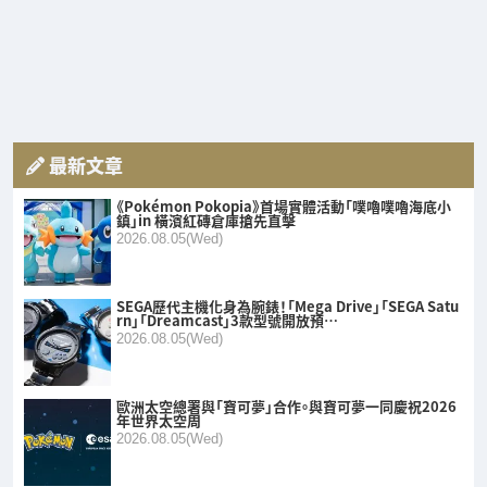
最新文章
《Pokémon Pokopia》首場實體活動「噗嚕噗嚕海底小
鎮」in 橫濱紅磚倉庫搶先直擊
2026.08.05(Wed)
SEGA歷代主機化身為腕錶！「Mega Drive」「SEGA Satu
rn」「Dreamcast」3款型號開放預…
2026.08.05(Wed)
歐洲太空總署與「寶可夢」合作。與寶可夢一同慶祝2026
年世界太空周
2026.08.05(Wed)