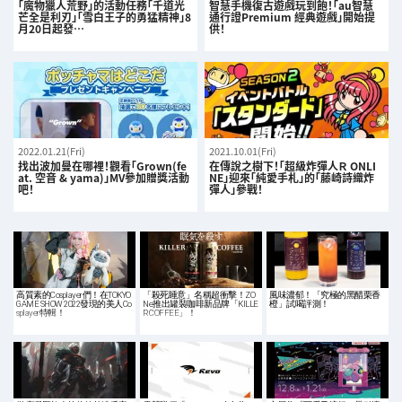
「魔物獵人荒野」的活動任務「千道光
智慧手機復古遊戲玩到飽！「au智慧
芒全是利刃」「雪白王子的勇猛精神」8
通行證Premium 經典遊戲」開始提
月20日起發…
供！
2022.01.21(Fri)
2021.10.01(Fri)
找出波加曼在哪裡！觀看「Grown(fe
在傳說之樹下！「超級炸彈人Ｒ ONLI
at. 空音 & yama)」MV參加贈獎活動
NE」迎來「純愛手札」的「藤崎詩織炸
吧！
彈人」參戰！
高質素的Cosplayer們！在TOKYO
「殺死睡意」名稱超衝擊！ZO
風味濃郁！「究極的黑醋栗香
GAME SHOW 2022發現的美人Co
Ne推出罐裝咖啡新品牌「KILLE
橙」試喝評測！
splayer特輯！
R COFFEE」！