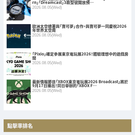
rn」「Dreamcast」3款型號開放預…
2026.08.05(Wed)
歐洲太空總署與「寶可夢」合作。與寶可夢一同慶祝2026
年世界太空周
2026.08.05(Wed)
「Pixio」確定參展東京電玩展2026！體驗理想中的遊戲房
間
2026.08.05(Wed)
最新情報節目「XBOX東京電玩展2026 Broadcast」將於
9月17日播出！同日舉辦的「XBOX F…
2026.08.05(Wed)
點擊率排名