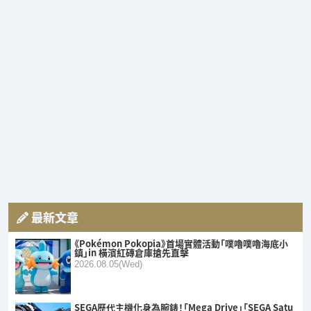
最新文章
《Pokémon Pokopia》首場實體活動「噗嚕噗嚕海底小
鎮」in 橫濱紅磚倉庫搶先直擊
2026.08.05(Wed)
SEGA歷代主機化身為腕錶！「Mega Drive」「SEGA Satu