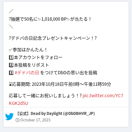
／
?抽選で50名に✨1,018,000 BP✨が当たる！
＼
?デドバの日記念プレゼントキャンペーン！?
✅参加はかんたん！
1️⃣本アカウントをフォロー
2️⃣本投稿をリポスト
3️⃣
#デドバの日
をつけてDbDの思い出を投稿
⌛応募期間: 2023年10月18日午前0時～午後11時59分
応募して一緒にお祝いしましょう！?
pic.twitter.com/YC7
KGK2d5U
— 【公式】Dead by Daylight (@DbDBHVR_JP)
October 17, 2023