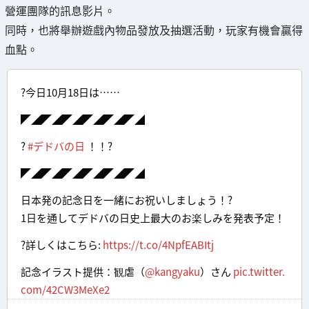
營運團隊的訊息影片。
同時，也將舉辦遊戲內物品發放及抽選活動，玩家有機會贏得
血點。
?今日10月18日は……
◤◢◤◢◤◢◤◢◤◢◤◢
?
#デドバの日
！！?
◤◢◤◢◤◢◤◢◤◢◤◢
日本発の記念日を一緒にお祝いしましょう！?
1日を通してデドバの日史上最大のお楽しみを発表予定！
?詳しくはこちら:
https://t.co/4NpfEABItj
記念イラスト提供：観虐（
@kangyaku
）さん
pic.twitter.
com/42CW3MeXe2