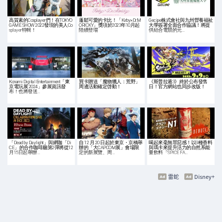
高質素的Cosplayer們！在TOKYO
蓬鬆可愛的卡比！「Kirby×Dr.M
Gecipe株式會社與九州營養福祉
GAME SHOW 2022發現的美人Co
ORICKY」獎項於2023年10月起
大學簽署全面合作協議！將提
splayer特輯！
陸續登場
供結合電競的元…
Konami Digital Entertainment「東
買卡贈送「魔物獵人：荒野」
《斯普拉遁3》終於公布發售
京電玩展 2024」參展資訊發
周邊活動確定啓動！
日！官方網站也同步改版！
布！也將發送…
「Dead by Daylight」與網咖「Di
自 12 月 20 日起於東京・京橋舉
喝起來毫無罪惡感！以9種香料
CE」的合作咖啡廳第2彈將從12
辦的「大CAPCOM展」會場限
與瑪卡來提升活力的自然系能
月15日起舉辦…
定的新展覽、周…
量飲料「SPICE FA…
雷蛇
Disney+