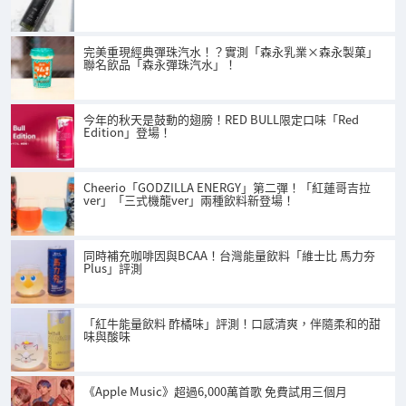
完美重現經典彈珠汽水！？實測「森永乳業×森永製菓」
聯名飲品「森永彈珠汽水」！
今年的秋天是鼓動的翅膀！RED BULL限定口味「Red
Edition」登場！
Cheerio「GODZILLA ENERGY」第二彈！「紅蓮哥吉拉
ver」「三式機龍ver」兩種飲料新登場！
同時補充咖啡因與BCAA！台灣能量飲料「維士比 馬力夯
Plus」評測
「紅牛能量飲料 酢橘味」評測！口感清爽，伴隨柔和的甜
味與酸味
《Apple Music》超過6,000萬首歌 免費試用三個月