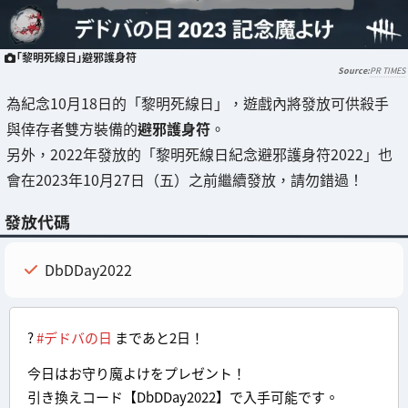
「黎明死線日」避邪護身符
PR TIMES
為紀念10月18日的「黎明死線日」，遊戲內將發放可供殺手
與倖存者雙方裝備的
避邪護身符
。
另外，2022年發放的「黎明死線日紀念避邪護身符2022」也
會在2023年10月27日（五）之前繼續發放，請勿錯過！
發放代碼
DbDDay2022
?
#デドバの日
まであと2日！
今日はお守り魔よけをプレゼント！
引き換えコード【DbDDay2022】で入手可能です。