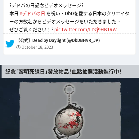
?デドバの日記念ビデオメッセージ?
本日
#デドバの日
を祝い、DbDを愛する日本のクリエイタ
ーの方数名からビデオメッセージをいただきました。
ぜひご覧ください！?
pic.twitter.com/LDzj9HB1RW
— 【公式】Dead by Daylight (@DbDBHVR_JP)
October 18, 2023
紀念「黎明死線日」發放物品！血點抽選活動進行中！