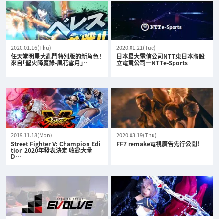
2020.01.16(Thu)
2020.01.21(Tue)
任天堂明星大亂鬥特別版的新角色！
日本最大電信公司NTT東日本將設
來自「聖火降魔錄-風花雪月」…
立電競公司—NTTe-Sports
2019.11.18(Mon)
2020.03.19(Thu)
Street Fighter V: Champion Edi
FF7 remake電視廣告先行公開！
tion 2020年發表決定 收錄大量
D…