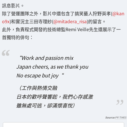
訊息影片。
除了營運團隊之外，影片中還包含了搞笑藝人狩野英孝(
@kan
o9x
)和實況主三田寺理紗(
@mitadera_risa
)的留言。
此外，負責程式開發的技術總監Remi Veille先生還展示了一
首獨特的俳句：
“Work and passion mix
Japan cheers, as we thank you
No escape but joy“
（工作與熱情交融
日本的歡呼聲響起，我們心存感激
雖無處可逃，卻滿懷喜悅）
PR TIMES