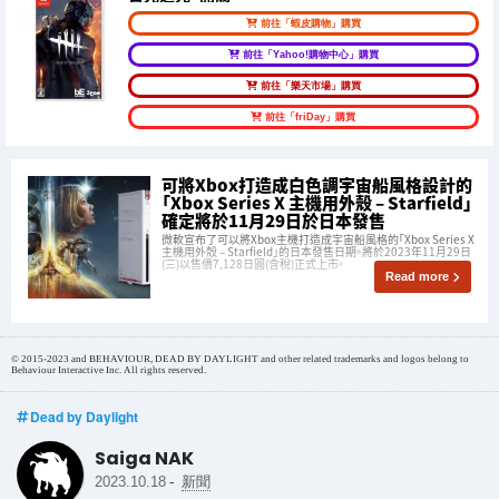
前往「蝦皮購物」購買
前往「Yahoo!購物中心」購買
前往「樂天市場」購買
前往「friDay」購買
可將Xbox打造成白色調宇宙船風格設計的
「Xbox Series X 主機用外殼 – Starfield」
確定將於11月29日於日本發售
微軟宣布了可以將Xbox主機打造成宇宙船風格的「Xbox Series X
主機用外殼 – Starfield」的日本發售日期。將於2023年11月29日
(三)以售價7,128日圓(含稅)正式上市。
Read more
© 2015-2023 and BEHAVIOUR, DEAD BY DAYLIGHT and other related trademarks and logos belong to
Behaviour Interactive Inc. All rights reserved.
Dead by Daylight
Saiga NAK
-
2023.10.18
新聞