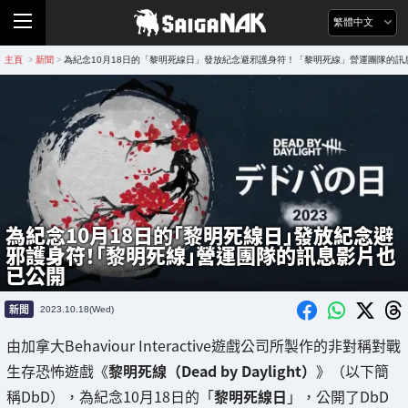
繁體中文
主頁
新聞
為紀念10月18日的「黎明死線日」發放紀念避邪護身符！「黎明死線」營運團隊的訊
>
>
為紀念10月18日的「黎明死線日」發放紀念避
邪護身符！「黎明死線」營運團隊的訊息影片也
已公開
新聞
2023.10.18(Wed)
由加拿大Behaviour Interactive遊戲公司所製作的非對稱對戰
生存恐怖遊戲《
黎明死線（Dead by Daylight）
》（以下簡
稱DbD），為紀念10月18日的「
黎明死線日
」，公開了DbD