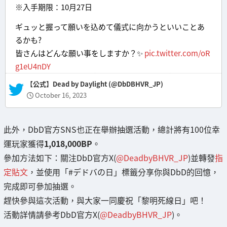
※入手期限：10月27日
ギュッと握って願いを込めて儀式に向かうといいことあ
るかも?
皆さんはどんな願い事をしますか？✨
pic.twitter.com/oR
g1eU4nDY
— 【公式】Dead by Daylight (@DbDBHVR_JP)
October 16, 2023
此外，DbD官方SNS也正在舉辦抽選活動，總計將有100位幸
運玩家獲得
1,018,000BP
。
參加方法如下：關注DbD官方X(
@DeadbyBHVR_JP
)並轉發
指
定貼文
，並使用「#デドバの日」標籤分享你與DbD的回憶，
完成即可參加抽選。
趕快參與這次活動，與大家一同慶祝「黎明死線日」吧！
活動詳情請參考DbD官方X(
@DeadbyBHVR_JP
)。