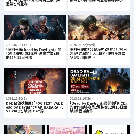
造型也將登場
2025.02.06(Thu)
2026.04.22(Wed)
「黎明死線(Dead by Daylight)」的
黎明死線的「2對8模式」將於4月29日
「2對8模式」第3彈與「惡靈古堡」聯
起與「進擊的巨人」聯名回歸！全新造
動！2月11日登場
型與新地圖也…
2021.11.20(Sat)
2023.11.26(Sun)
DbD佔領秋葉原！「FOG FESTIVAL D
「Dead by Daylight」與網咖「DiCE」
ead by Daylight×AKIHABARA FE
的合作咖啡廳第2彈將從12月15日起
STIVAL」也舉辦1DAY錦…
舉辦！登場合作…