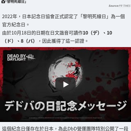
「黎明死線日」
PR TIMES
2022年，日本記念日協會正式認定了「黎明死線日」為一個
官方紀念日。
由於10月18日的日期在日文諧音可讀作
10（デ）、10
（ド）、8（バ）
，因此獲得了這一認證。
這個紀念日僅存在於日本，為此DbD營運團隊特別公開了一段