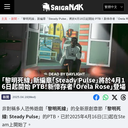
繁體中文
主頁
新聞
「黎明死線」新編章「Steady Pulse」將於4月16日起開始 PTB！新倖存者「Orela 
>
>
「黎明死線」新編章「Steady Pulse」將於4月1
6日起開始 PTB！新倖存者「Orela Rose」登場
新聞
2025.04.16(Wed)
非對稱多人恐怖遊戲「
黎明死線
」的全新原創章節「
黎明死
線: Steady Pulse
」的PTB，已於2025年4月16日(三)起在Ste
am上開始了。