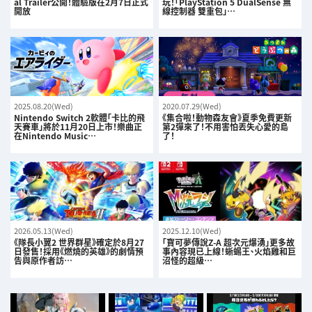
al Trailer公開！體驗版在2月7日正式
玩！「PlayStation 5 DualSense 無
開放
線控制器 雙重包」…
2025.08.20(Wed)
2020.07.29(Wed)
Nintendo Switch 2軟體「卡比的飛
《集合啦！動物森友會》夏季免費更新
天賽車」將於11月20日上市！樂曲正
第2彈來了！不用害怕丟失心愛的島
在Nintendo Music…
了！
2026.05.13(Wed)
2025.12.10(Wed)
《隊長小翼2 世界群星》確定於8月27
「寶可夢傳說Z-A 超次元爆湧」更多故
日發售！採用《燃燒的英雄》的劇情預
事內容現已上線！蜥蜴王、火焰雞和巨
告與原作者訪…
沼怪的超級…