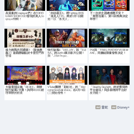
高質素的Cosplayer們！在TOKYO
「街頭霸王6」裡Fighting PASS
下一次的主題總感覺不安？
GAME SHOW 2022發現的美人Co
「洛克人FES」將於3月1日開
「斯普拉遁3」第16回祭典決定
splayer特輯！
始！以「洛克人」…
舉辦！
接力挑戰共同通關！《龍族教
快打旋風6「DEE JAY」與「ELE
PS4與「FINAL FANTASY VII REM
義 2》遊戲體驗點於卡普空門市
NA」的Outfit 4展示影片公開！
AKE」同捆組限量發售決定！
登場
與「JAM Projec…
大阪電競設施「REDEE」舉辦
VTuber團體「彩虹社」的「Wel
「Dead by Daylight」終於實現跨
快打旋風V大賽！詢問REDEE經
come Goods＆Voice」在4月19日
平台遊玩！同步新增跨平台好
理舉辦的初衷
(二)開始發售！
友功能！
雷蛇
Disney+