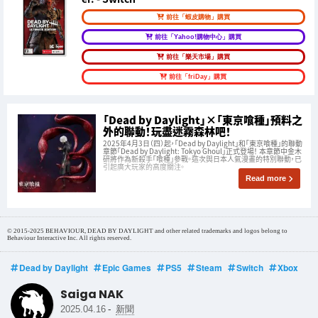
前往「蝦皮購物」購買
前往「Yahoo!購物中心」購買
前往「樂天市場」購買
前往「friDay」購買
「Dead by Daylight」×「東京喰種」預料之
外的聯動！玩盡迷霧森林吧！
2025年4月3日（四）起，「Dead by Daylight」和「東京喰種」的聯動
章節「Dead by Daylight: Tokyo Ghoul」正式登場！ 本章節中金木
研將作為新殺手「喰種」參戰。這次與日本人氣漫畫的特別聯動，已
引起廣大玩家的高度關注。
Read more
© 2015-2025 BEHAVIOUR, DEAD BY DAYLIGHT and other related trademarks and logos belong to
Behaviour Interactive Inc. All rights reserved.
Dead by Daylight
Epic Games
PS5
Steam
Switch
Xbox
Saiga NAK
-
2025.04.16
新聞