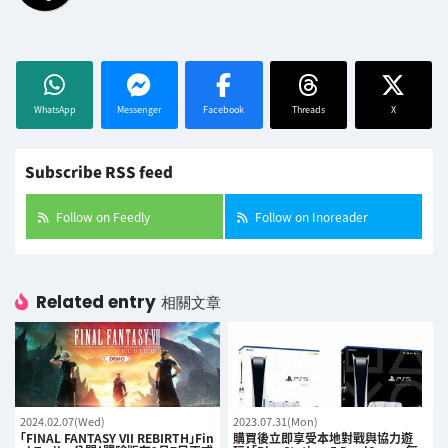
WhatsApp
Messenger
Facebook
Threads
X
Subscribe RSS feed
Follow on Feedly
Follow on Inoreader
Related entry
相關文章
2024.02.07(Wed)
2023.07.31(Mon)
「FINAL FANTASY VII REBIRTH」Fin
購買後立即享受本地對戰與協力遊