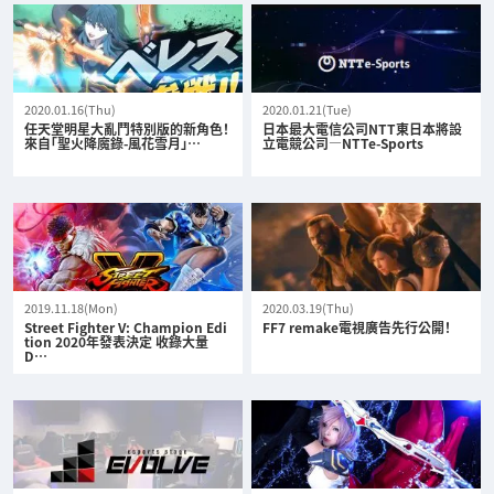
2020.01.16(Thu)
2020.01.21(Tue)
任天堂明星大亂鬥特別版的新角色！
日本最大電信公司NTT東日本將設
來自「聖火降魔錄-風花雪月」…
立電競公司—NTTe-Sports
2019.11.18(Mon)
2020.03.19(Thu)
Street Fighter V: Champion Edi
FF7 remake電視廣告先行公開！
tion 2020年發表決定 收錄大量
D…