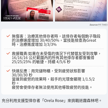
PR TIMES
無傷害：治療其他倖存者時，該倖存者每個鉤子階段
的治療速度增加 30/40/50%，當技能檢查為Great
時，治療進度增加 3/3/3%
救援職責:如果在未受傷的情況下代替盟友受到攻擊，
16/16/16 公尺範圍內的所有其他倖存者都會獲得
25/25/25% 的敏捷，持續 4/5/6 秒
快速反應：用完儲物櫃，受到疲勞狀態影響
30/30/30 秒
當達到疲勞的效果時，殺手的光環會顯現 1/1.5/2
秒。
疲勞會使倖存者無法使用其他導致疲勞的技能。
充分利用支援型倖存者「Orela Rose」來挑戰迷霧森林吧。