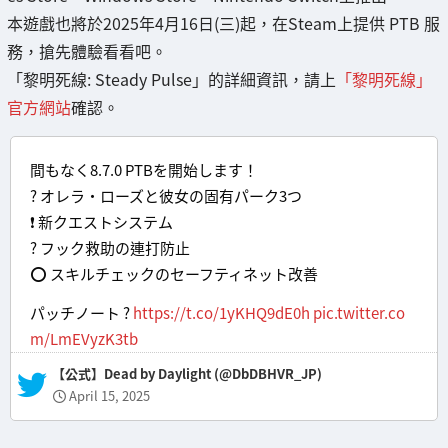
本遊戲也將於2025年4月16日(三)起，在Steam上提供 PTB 服
務，搶先體驗看看吧。
「黎明死線: Steady Pulse」的詳細資訊，請上
「黎明死線」
官方網站
確認。
間もなく8.7.0 PTBを開始します！
? オレラ・ローズと彼女の固有パーク3つ
❗ 新クエストシステム
? フック救助の連打防止
⭕ スキルチェックのセーフティネット改善
パッチノート ?
https://t.co/1yKHQ9dE0h
pic.twitter.co
m/LmEVyzK3tb
— 【公式】Dead by Daylight (@DbDBHVR_JP)
April 15, 2025