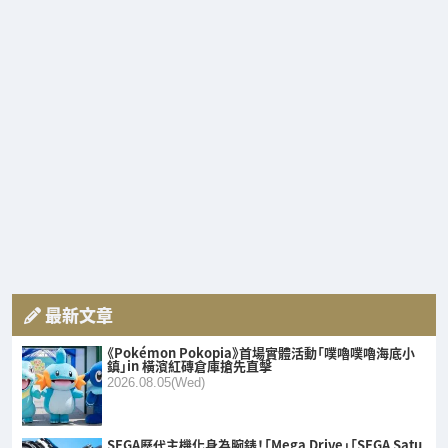
最新文章
《Pokémon Pokopia》首場實體活動「噗嚕噗嚕海底小
鎮」in 橫濱紅磚倉庫搶先直擊
2026.08.05(Wed)
SEGA歷代主機化身為腕錶！「Mega Drive」「SEGA Satu