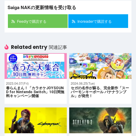
Saiga NAKの更新情報を受け取る
Feedlyで購読する
Inoreaderで購読する
Related entry
関連記事
2023.04.07(Fri)
2024.06.25(Tue)
春らんまん！「カラオケJOYSOUN
セガの名作が蘇る、完全新作「スー
D for Nintendo Switch」10日間無
パーモンキーボール バナナランブ
料キャンペーン開催
ル」が発売！