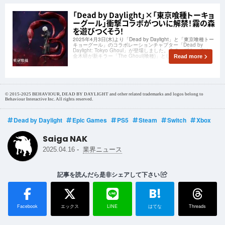
「Dead by Daylight」×「東京喰種トーキョ
ーグール」衝撃コラボがついに解禁！霧の森
を遊びつくそう！
2025年4月3日(木)より「Dead by Daylight」と「東京喰種トー
キョーグール」のコラボレーションチャプター「Dead by
Daylight: Tokyo Ghoul」が登場しました。本チャプターでは、
金木研が新キラー「The Ghoul(喰種)」として参戦します。
Read more
© 2015-2025 BEHAVIOUR, DEAD BY DAYLIGHT and other related trademarks and logos belong to
Behaviour Interactive Inc. All rights reserved.
Dead by Daylight
Epic Games
PS5
Steam
Switch
Xbox
Saiga NAK
-
2025.04.16
業界ニュース
記事を読んだら是非シェアして下さい
B!
Facebook
エックス
LINE
はてな
Threads