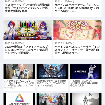
2020.10.28(Wed)
2024.11.25(Mon)
マスターアップしたはずの話題の超
サバイバルホラーゲーム「S.T.A.L.
大作「サイバーパンク2077」が再
K.E.R. 2: Heart of Chornobyl」の
度発売延期を発表
ゲーム紹介トレ…
2023.03.22(Wed)
2025.02.19(Wed)
2023年最初は「ファイアーエムブ
ハートフルパズルストーリー「イン
レム エンゲージ」コラボ！第32回
スタントメモリー」デモ版が2月18
テト1カップ開催決…
日から配信スター…
ハイクオリティなコスプレイ
荒野行動で夢バトル！荒野行
「eBaseball: MLB PRO SPIRIT」
ヤー達が！東京ゲームショウ2
動とチェンソーマンのコラボ
が10月23日(水)より配信開始！
022で見掛けた美人コスプレイ
イベントが決定！2…
今なら「大谷…
ヤー特集！