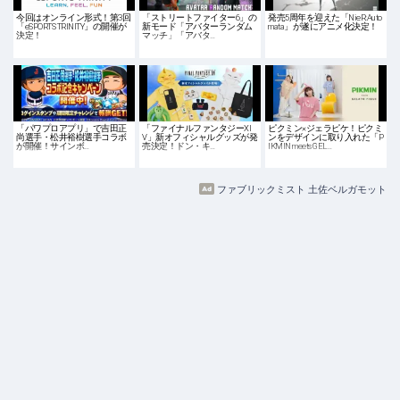
今回はオンライン形式！第3回
「ストリートファイター6」の
発売5周年を迎えた「NieR:Auto
「eSPORTS TRINITY」の開催が
新モード「アバターランダム
mata」が遂にアニメ化決定！
決定！
マッチ」「アバタ…
「パワプロアプリ」で吉田正
「ファイナルファンタジーXI
ピクミン×ジェラピケ！ピクミ
尚選手・松井裕樹選手コラボ
V」新オフィシャルグッズが発
ンをデザインに取り入れた「P
が開催！サインボ…
売決定！ドン・キ…
IKMIN meets GEL…
ファブリックミスト 土佐ベルガモット