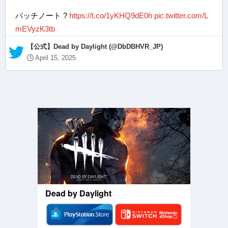
パッチノート ?
https://t.co/1yKHQ9dE0h
pic.twitter.com/L
mEVyzK3tb
— 【公式】Dead by Daylight (@DbDBHVR_JP)
April 15, 2025
Dead by Daylight