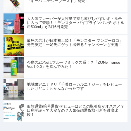
「キーバ エナジーブースト」発売！
大人気フレーバーが大容量で持ち運びしやすいボトル缶
に入って登場！「モンスター パイプラインパンチ ボトル
缶500ml」が8月6日発売
最狂の果汁が日本初上陸！「モンスター マンゴーロコ」
発売決定！一足先にゲット出来るキャンペーンも実施！
今度のZONeはフルーツミックス系！？「ZONe Trance
Ver.1.0.0」を飲んでみた！
地域限定エナドリ「千葉ローカルエナジー」をレビュー
したけどよくわかんなかったです
仮想通貨(暗号通貨)デビューはどこの取引所がオススメ？
口座開設って大変なの？人気仮想通貨取引所を徹底比
較！