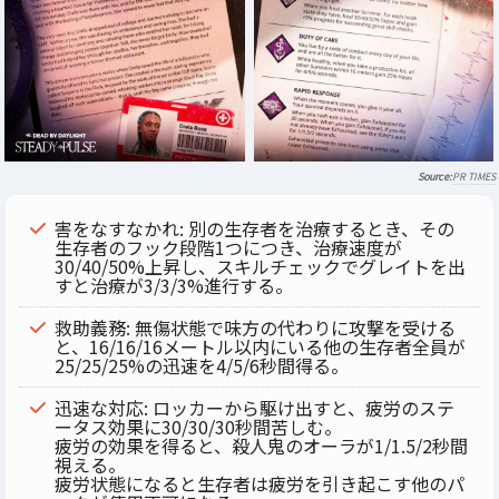
PR TIMES
害をなすなかれ: 別の生存者を治療するとき、その
生存者のフック段階1つにつき、治療速度が
30/40/50%上昇し、スキルチェックでグレイトを出
すと治療が3/3/3%進行する。
救助義務: 無傷状態で味方の代わりに攻撃を受ける
と、16/16/16メートル以内にいる他の生存者全員が
25/25/25%の迅速を4/5/6秒間得る。
迅速な対応: ロッカーから駆け出すと、疲労のステ
ータス効果に30/30/30秒間苦しむ。
疲労の効果を得ると、殺人鬼のオーラが1/1.5/2秒間
視える。
疲労状態になると生存者は疲労を引き起こす他のパ