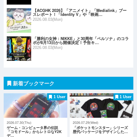
【ACGHK 2026】「アニメイト」「Medialink」ブー
スレポート！「Identity V」や「映画…
2026.08.03(Mon)
「勝利の女神：NIKKE」と30周年「ペルソナ」のコラ
ボが8月13日から開催決定！予告キ…
2026.08.03(Mon)
新着ブックマーク
1 User
1 User
2026.07.30(Thu)
2026.07.29(Wed)
ゲーム・コンピュータ界の伝説
「ポケットモンスター」シリーズ
「コモドール」からレトロなY2K
歴代パッケージをデザインした…
デ…