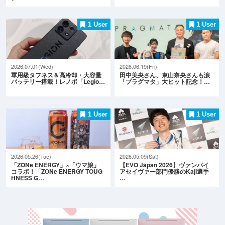
1 User
1 User
2026.07.01(Wed)
2026.06.19(Fri)
軍用級タフネス＆高冷却・大容量
田中美央さん、東山奈央さんも涙
バッテリー搭載！レノボ「Legio…
「プラグマタ」大ヒット記念！…
1 User
1 User
2026.05.26(Tue)
2026.05.09(Sat)
「ZONe ENERGY」×「ウマ娘」
【EVO Japan 2026】ヴァンパイ
コラボ！「ZONe ENERGY TOUG
アセイヴァー部門優勝のKaji選手
HNESS G…
…