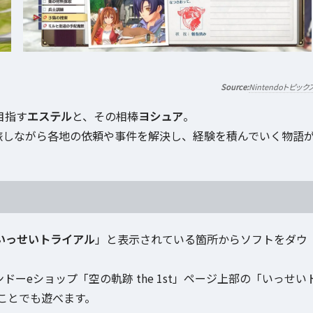
Nintendoトピック
目指す
エステル
と、その相棒
ヨシュア
。
旅しながら各地の依頼や事件を解決し、経験を積んでいく物語
いっせいトライアル
」と表示されている箇所からソフトをダウ
chのニンテンドーeショップ「空の軌跡 the 1st」ページ上部の「いっせい
ことでも遊べます。