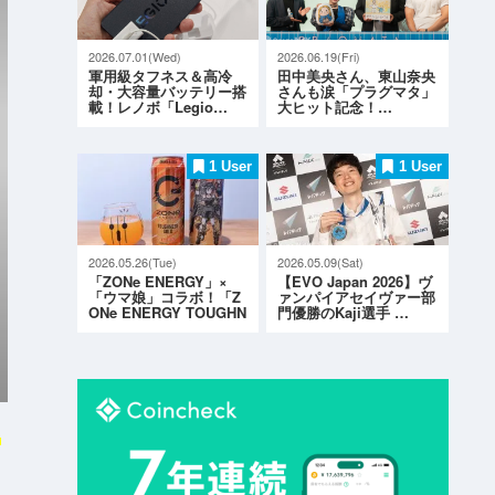
2026.07.01(Wed)
2026.06.19(Fri)
軍用級タフネス＆高冷
田中美央さん、東山奈央
却・大容量バッテリー搭
さんも涙「プラグマタ」
載！レノボ「Legio…
大ヒット記念！…
1 User
1 User
2026.05.26(Tue)
2026.05.09(Sat)
「ZONe ENERGY」×
【EVO Japan 2026】ヴ
「ウマ娘」コラボ！「Z
ァンパイアセイヴァー部
ONe ENERGY TOUGHN
門優勝のKaji選手 …
ESS G…
メ