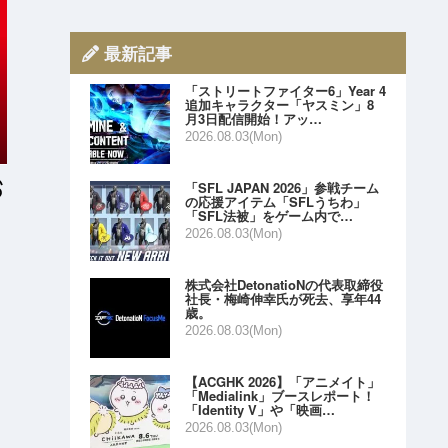
最新記事
「ストリートファイター6」Year 4
追加キャラクター「ヤスミン」8
月3日配信開始！アッ…
2026.08.03(Mon)
「SFL JAPAN 2026」参戦チーム
の応援アイテム「SFLうちわ」
「SFL法被」をゲーム内で…
2026.08.03(Mon)
株式会社DetonatioNの代表取締役
社長・梅崎伸幸氏が死去、享年44
歳。
2026.08.03(Mon)
【ACGHK 2026】「アニメイト」
「Medialink」ブースレポート！
「Identity V」や「映画…
2026.08.03(Mon)