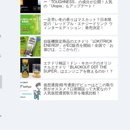
ー「TOUGHNESS」の成分が公開！人気
の「Utopia」もアップデート！
一足早い冬の香りはマスカット？日本限
定の「レッドブル・エナジードリンク ウ
ィンターエディション」発売決定！
ス
自販機限定商品のエナドリ「LOKITRICK
ENERGY」がEC販売を開始！全国で「お
遊びは、ここからだ」
が
エナドリ検証！ドン・キホーテのオリジ
ナルエナドリ「BLACKOUT DDT THE
SUPER」はエンジニアを救えるのか！？
仮想通貨(暗号通貨)デビューはどこの取引
所がオススメ？口座開設って大変なの？
人気仮想通貨取引所を徹底比較！
ト