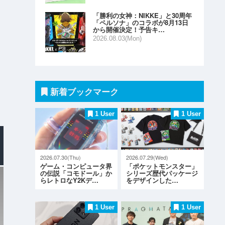
「勝利の女神：NIKKE」と30周年
「ペルソナ」のコラボが8月13日
から開催決定！予告キ…
2026.08.03(Mon)
新着ブックマーク
1 User
1 User
2026.07.30(Thu)
2026.07.29(Wed)
ゲーム・コンピュータ界
「ポケットモンスター」
の伝説「コモドール」か
シリーズ歴代パッケージ
らレトロなY2Kデ…
をデザインした…
1 User
1 User