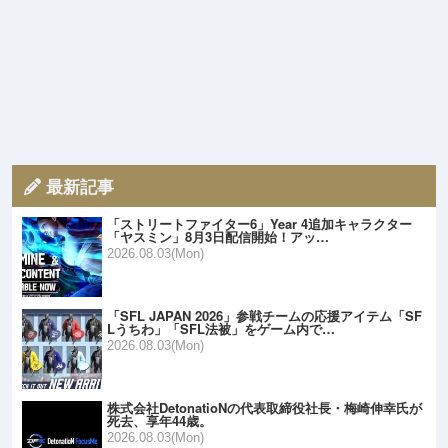
最新記事
「ストリートファイター6」Year 4追加キャラクター
「ヤスミン」8月3日配信開始！アッ…
2026.08.03(Mon)
「SFL JAPAN 2026」参戦チームの応援アイテム「SF
Lうちわ」「SFL法被」をゲーム内で…
2026.08.03(Mon)
株式会社DetonatioNの代表取締役社長・梅崎伸幸氏が
死去、享年44歳。
2026.08.03(Mon)