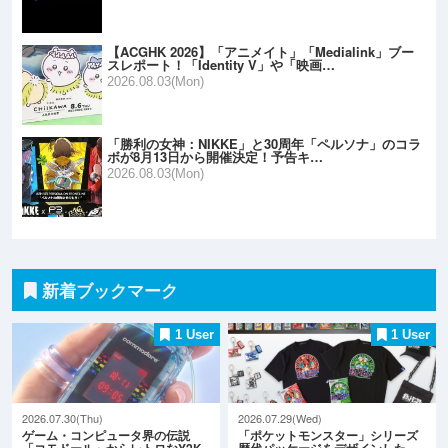
【ACGHK 2026】「アニメイト」「Medialink」ブー
スレポート！「Identity V」や「映画…
2026.08.03(Mon)
「勝利の女神：NIKKE」と30周年「ペルソナ」のコラ
ボが8月13日から開催決定！予告キ…
2026.08.03(Mon)
新着ブックマーク
1 User
1 User
2026.07.30(Thu)
2026.07.29(Wed)
ゲーム・コンピュータ界の伝説
「ポケットモンスター」シリーズ