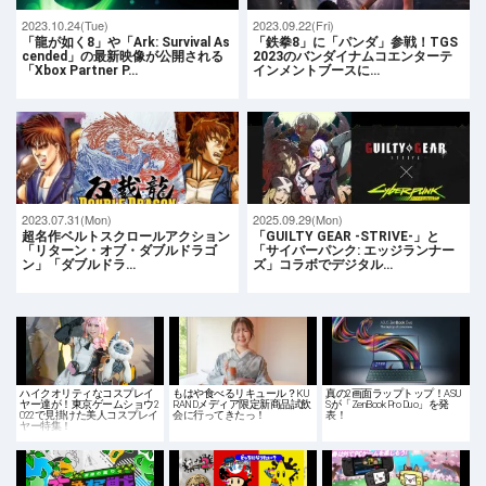
2023.10.24(Tue)
2023.09.22(Fri)
「龍が如く8」や「Ark: Survival As
「鉄拳8」に「パンダ」参戦！TGS
cended」の最新映像が公開される
2023のバンダイナムコエンターテ
「Xbox Partner P…
インメントブースに…
2023.07.31(Mon)
2025.09.29(Mon)
超名作ベルトスクロールアクション
「GUILTY GEAR -STRIVE-」と
「リターン・オブ・ダブルドラゴ
「サイバーパンク: エッジランナー
ン」「ダブルドラ…
ズ」コラボでデジタル…
ハイクオリティなコスプレイ
もはや食べるリキュール？KU
真の2画面ラップトップ！ASU
ヤー達が！東京ゲームショウ2
RANDメディア限定新商品試飲
Sが「ZenBook Pro Duo」を発
022で見掛けた美人コスプレイ
会に行ってきたっ！
表！
ヤー特集！