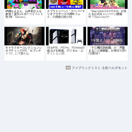
伊織もえさん、山本彩さんも
スプラトゥーン2「スーパーマ
「Steam Deck OLED 512GB」が当
参加！楽天eスポーツイベント
リオブラザーズ35周年フェ
たる公式キャンペーン開催
第3弾「Rakuten e…
ス」の開催日程が決…
中！Steam Deckで…
キャラクターコレクションシ
SIEがPS5、PS5 Pro、PS Portalの
「十三機兵防衛圏」の「序盤
ネマティックRPG「セブンナ
値上げを発表。デジタル・エ
まるごと体験版」が本日10月3
イツ2」にて新たな…
ディション(日…
0日配信！
ファブリックミスト 土佐ベルガモット