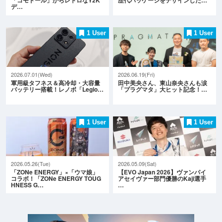
「コモドール」からレトロなY2K
歴代パッケージをデザインした…
デ…
1 User
1 User
2026.07.01(Wed)
2026.06.19(Fri)
軍用級タフネス＆高冷却・大容量
田中美央さん、東山奈央さんも涙
バッテリー搭載！レノボ「Legio…
「プラグマタ」大ヒット記念！…
1 User
1 User
2026.05.26(Tue)
2026.05.09(Sat)
「ZONe ENERGY」×「ウマ娘」
【EVO Japan 2026】ヴァンパイ
コラボ！「ZONe ENERGY TOUG
アセイヴァー部門優勝のKaji選手
HNESS G…
…