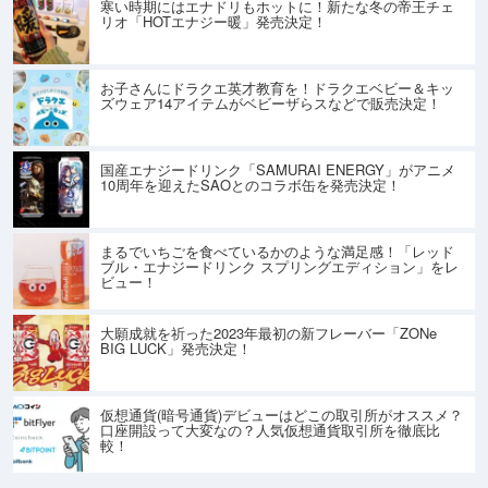
寒い時期にはエナドリもホットに！新たな冬の帝王チェ
リオ「HOTエナジー暖」発売決定！
お子さんにドラクエ英才教育を！ドラクエベビー＆キッ
ズウェア14アイテムがベビーザらスなどで販売決定！
国産エナジードリンク「SAMURAI ENERGY」がアニメ
10周年を迎えたSAOとのコラボ缶を発売決定！
まるでいちごを食べているかのような満足感！「レッド
ブル・エナジードリンク スプリングエディション」をレ
ビュー！
大願成就を祈った2023年最初の新フレーバー「ZONe
BIG LUCK」発売決定！
仮想通貨(暗号通貨)デビューはどこの取引所がオススメ？
口座開設って大変なの？人気仮想通貨取引所を徹底比
較！