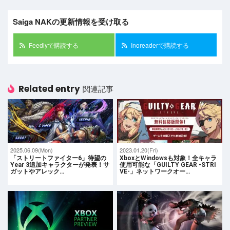
Saiga NAKの更新情報を受け取る
Feedlyで購読する
Inoreaderで購読する
Related entry
関連記事
2025.06.09(Mon)
2023.01.20(Fri)
「ストリートファイター6」待望の
XboxとWindowsも対象！全キャラ
Year 3追加キャラクターが発表！サ
使用可能な「GUILTY GEAR -STRI
ガットやアレック…
VE-」ネットワークオー…