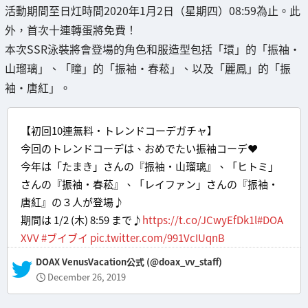
活動期間至日灴時間2020年1月2日（星期四）08:59為止。此
外，首次十連轉蛋將免費！
本次SSR泳裝將會登場的角色和服造型包括「環」的「振袖・
山瑠璃」、「瞳」的「振袖・春菘」、以及「麗鳳」的「振
袖・唐紅」。
【初回10連無料・トレンドコーデガチャ】
今回のトレンドコーデは、おめでたい振袖コーデ❤
今年は「たまき」さんの『振袖・山瑠璃』、「ヒトミ」
さんの『振袖・春菘』、「レイファン」さんの『振袖・
唐紅』の３人が登場♪
期間は 1/2 (木) 8:59 まで♪
https://t.co/JCwyEfDk1l
#DOA
XVV
#ブイブイ
pic.twitter.com/991VcIUqnB
— DOAX VenusVacation公式 (@doax_vv_staff)
December 26, 2019