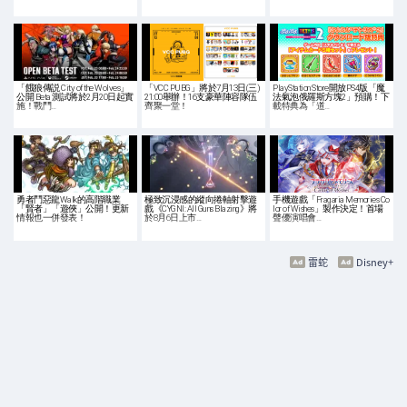
「餓狼傳説 City of the Wolves」
「VCC PUBG」將於7月13日(三)
PlayStation Store開放PS4版「魔
公開 Beta 測試將於2月20日起實
21:00舉辦！16支豪華陣容隊伍
法氣泡俄羅斯方塊2」預購！下
施！戰鬥…
齊聚一堂！
載特典為「道…
勇者鬥惡龍Walk的高階職業
極致沉浸感的縱向捲軸射擊遊
手機遊戲「Fragaria Memories Co
「賢者」「遊俠」公開！更新
戲《CYGNI: All Guns Blazing》將
lor of Wishes」製作決定！首場
情報也一併發表！
於8月6日上市…
聲優演唱會…
雷蛇
Disney+