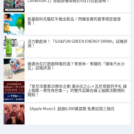
Collection 2」原創原聲帶將於6月13日起發佈！
能量飲料先驅紅牛推出新品！閃耀金黃的夏季限定版發
售！
活力動起來！「GO&FUN GREEN ENERGY DRINK」試喝評
測！
最適合在打遊戲時喝的酒？零普林・零糖的「彈珠汽水沙
瓦」試喝評測！
「望月淳畫業20周年企劃 潘朵拉之心×瓦尼塔斯的手札 線
上抽獎－男性角色集－」的雙作品聯合線上抽獎活動預約
開始！
《Apple Music》超過6,000萬首歌 免費試用三個月