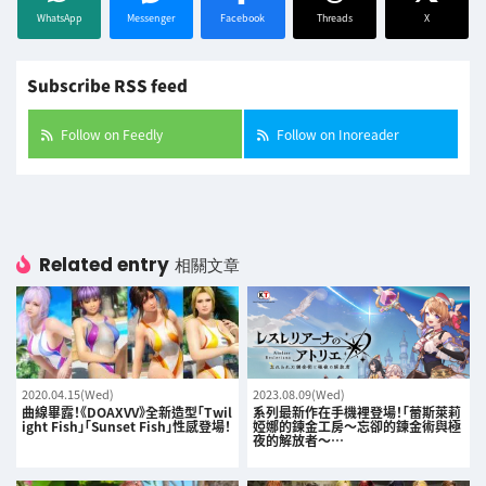
WhatsApp
Messenger
Facebook
Threads
X
Subscribe RSS feed
Follow on Feedly
Follow on Inoreader
Related entry
相關文章
2020.04.15(Wed)
2023.08.09(Wed)
曲線畢露！《DOAXVV》全新造型「Twil
系列最新作在手機裡登場！「蕾斯萊莉
ight Fish」「Sunset Fish」性感登場！
婭娜的鍊金工房～忘卻的鍊金術與極
夜的解放者～…