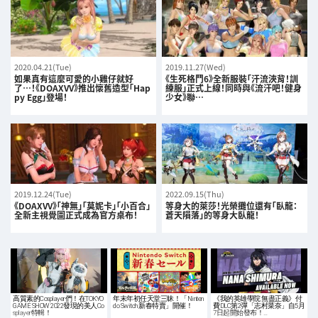
2020.04.21(Tue)
2019.11.27(Wed)
如果真有這麼可愛的小雞仔就好
《生死格鬥6》全新服裝「汗流浹背！訓
了…！《DOAXVV》推出懷舊造型「Hap
練服」正式上線！同時與《流汗吧！健身
py Egg」登場！
少女》聯…
2019.12.24(Tue)
2022.09.15(Thu)
《DOAXVV》「神無」「莫妮卡」「小百合」
等身大的萊莎！光榮攤位還有「臥龍：
全新主視覺圖正式成為官方桌布！
蒼天隕落」的等身大臥龍！
高質素的Cosplayer們！在TOKYO
年末年初任天堂三昧！「Ninten
《我的英雄學院 無盡正義》付
GAME SHOW 2022發現的美人Co
do Switch 新春特賣」開催！
費DLC第2彈「志村菜奈」自5月
splayer特輯！
7日起開始發布！…