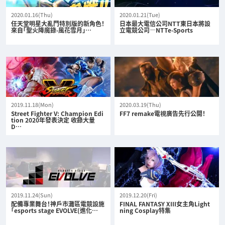
2020.01.16(Thu)
2020.01.21(Tue)
任天堂明星大亂鬥特別版的新角色！
日本最大電信公司NTT東日本將設
來自「聖火降魔錄-風花雪月」…
立電競公司—NTTe-Sports
2019.11.18(Mon)
2020.03.19(Thu)
Street Fighter V: Champion Edi
FF7 remake電視廣告先行公開！
tion 2020年發表決定 收錄大量
D…
2019.11.24(Sun)
2019.12.20(Fri)
配備專業舞台！神戶市灘區電競設施
FINAL FANTASY XIII女主角Light
「esports stage EVOLVE(進化…
ning Cosplay特集