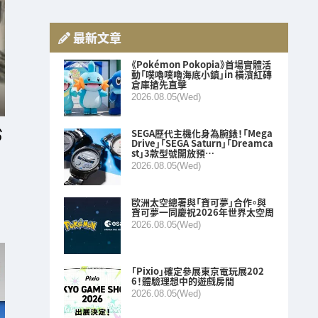
最新文章
《Pokémon Pokopia》首場實體活
動「噗嚕噗嚕海底小鎮」in 橫濱紅磚
倉庫搶先直擊
2026.08.05(Wed)
SEGA歷代主機化身為腕錶！「Mega
Drive」「SEGA Saturn」「Dreamca
st」3款型號開放預…
2026.08.05(Wed)
歐洲太空總署與「寶可夢」合作。與
寶可夢一同慶祝2026年世界太空周
2026.08.05(Wed)
「Pixio」確定參展東京電玩展202
6！體驗理想中的遊戲房間
2026.08.05(Wed)