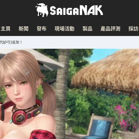
主頁
新聞
發布
現場活動
製品
產品評測
採訪
鈴代紗弓)追加！