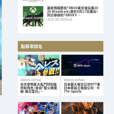
最新情報節目「XBOX東京電玩展20
26 Broadcast」將於9月17日播出！
同日舉辦的「XBOX F…
2026.08.05(Wed)
點擊率排名
2020.01.16(Thu)
2020.01.21(Tue)
任天堂明星大亂鬥特別版
日本最大電信公司NTT東
的新角色！來自「聖火降魔
日本將設立電競公司—N
錄-風花雪月」…
TTe-Sports