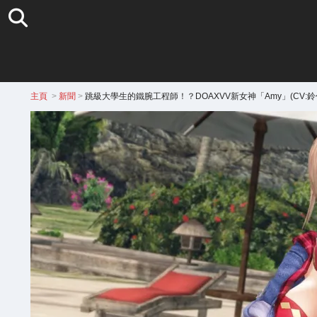
主頁
>
新聞
>
跳級大學生的鐵腕工程師！？DOAXVV新女神「Amy」(CV: