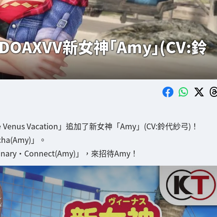
AXVV新女神「Amy」(CV:鈴
e Venus Vacation」追加了新女神「Amy」(CV:鈴代紗弓)！
ha(Amy)」。
inary・Connect(Amy)」，來招待Amy！