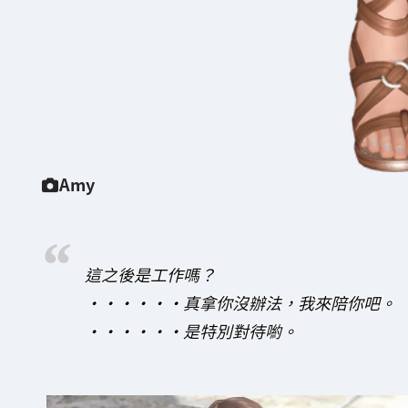
Amy
這之後是工作嗎？
・・・・・・真拿你沒辦法，我來陪你吧。
・・・・・・是特別對待喲。