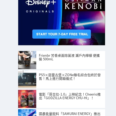
Frienbr 芳香桌面除菌液 瀨戶內檸檬 便攜
裝 500mL
PS5×惡靈古堡×ZONe聯名綜合包終於發
售！馬上進行開箱儀式！
電影「哥吉拉-1.0」上映紀念！Cheerio推
出「GODZILLA ENERGY CHU-HI」！
國產能量飲料「SAMURAI ENERGY」推出