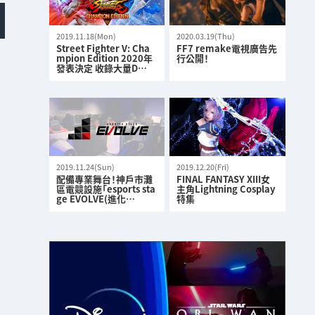
2019.11.18(Mon)
2020.03.19(Thu)
Street Fighter V: Cha
FF7 remake電視廣告先
mpion Edition 2020年
行公開！
發表決定 收錄大量D…
2019.11.24(Sun)
2019.12.20(Fri)
配備專業舞台！神戶市灘
FINAL FANTASY XIII女
區電競設施「esports sta
主角Lightning Cosplay
ge EVOLVE(進化…
特集