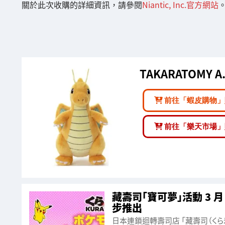
關於此次收購的詳細資訊，請參閱
Niantic, Inc.官方網站
TAKARATOMY A.
前往「蝦皮購物」
前往「樂天市場」
藏壽司「寶可夢」活動 3 
步推出
日本連鎖迴轉壽司店 「藏壽司（くら寿司）