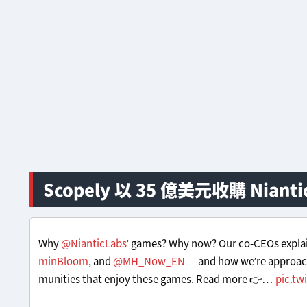
Scopely 以 35 億美元收購 Nian
Why
@NianticLabs
’ games? Why now? Our co-CEOs expla
minBloom
, and
@MH_Now_EN
— and how we’re approachi
munities that enjoy these games. Read more 👉…
pic.tw