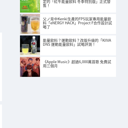
定的「紅牛能量飲料 冬季特別版」正式發
售！
父ノ背中Kenki生產的FPS玩家專用能量飲
料「eNERGY HACK」Project F合作設計試
喝了
能量飲料？運動飲料？改版升級的「KIIVA
DNS 運動能量飲料」試喝評測！
《Apple Music》超過6,000萬首歌 免費試
用三個月