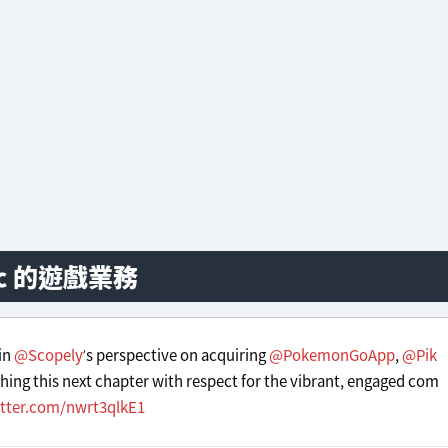
tic 的遊戲業務
in
@Scopely
’s perspective on acquiring
@PokemonGoApp
,
@Pik
ng this next chapter with respect for the vibrant, engaged com
itter.com/nwrt3qlkE1