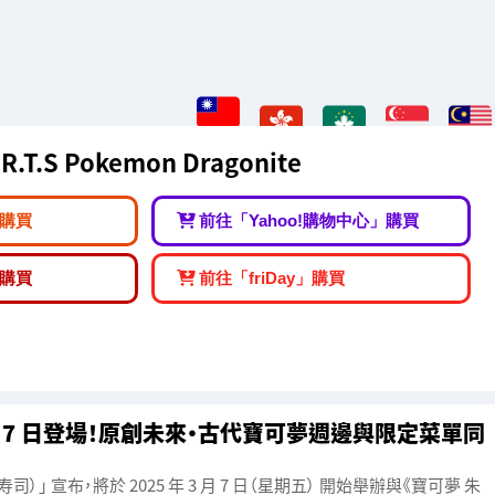
。
R.T.S Pokemon Dragonite
購買
前往「Yahoo!購物中心」購買
購買
前往「friDay」購買
月 7 日登場！原創未來・古代寶可夢週邊與限定菜單同
」 宣布，將於 2025 年 3 月 7 日（星期五） 開始舉辦與《寶可夢 朱