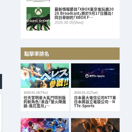
最新情報節目「XBOX東京電玩展20
26 Broadcast」將於9月17日播出！
同日舉辦的「XBOX F…
2026.08.05(Wed)
點擊率排名
2020.01.16(Thu)
2020.01.21(Tue)
任天堂明星大亂鬥特別版
日本最大電信公司NTT東
的新角色！來自「聖火降魔
日本將設立電競公司—N
錄-風花雪月」…
TTe-Sports