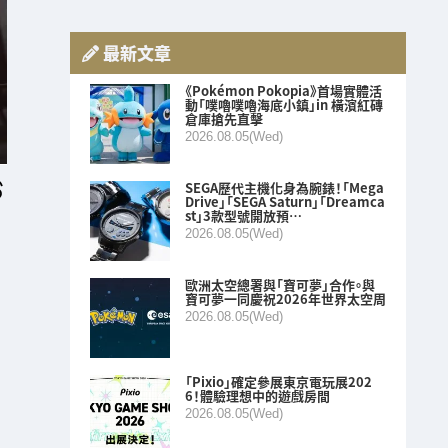
最新文章
《Pokémon Pokopia》首場實體活
動「噗嚕噗嚕海底小鎮」in 橫濱紅磚
倉庫搶先直擊
2026.08.05(Wed)
SEGA歷代主機化身為腕錶！「Mega
Drive」「SEGA Saturn」「Dreamca
st」3款型號開放預…
2026.08.05(Wed)
歐洲太空總署與「寶可夢」合作。與
寶可夢一同慶祝2026年世界太空周
2026.08.05(Wed)
「Pixio」確定參展東京電玩展202
6！體驗理想中的遊戲房間
2026.08.05(Wed)