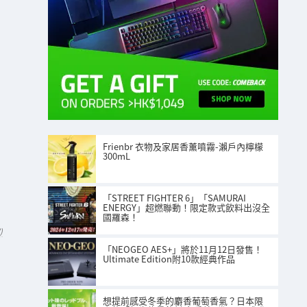
Frienbr 衣物及家居香薰噴霧-瀨戶內檸檬
300mL
「STREET FIGHTER 6」「SAMURAI
ENERGY」超燃聯動！限定款式飲料出沒全
國羅森！
)
「NEOGEO AES+」將於11月12日發售！
Ultimate Edition附10款經典作品
想提前感受冬季的麝香葡萄香氣？日本限