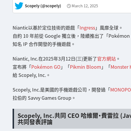
— Scopely (@scopely)
March 12, 2025
Niantic以基於定位技術的遊戲「
Ingress
」風靡全球。
自約 10 年前從 Google 獨立後，陸續推出了「Pokémon G
知名 IP 合作開發的手機遊戲。
Niantic, Inc.在2025年3月12日(三)更新了
官方網站
。
宣布將「
Pokémon GO
」「
Pikmin Bloom
」「
Monster 
給 Scopely, Inc.。
Scopely, Inc.是美國的手機遊戲公司，開發過「
MONOPOL
拉伯的 Savvy Games Group。
Scopely, Inc.共同 CEO 哈維爾・費雷拉 (Javi
共同發表評論