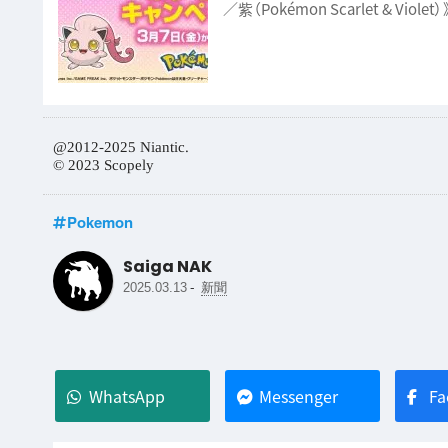
／紫（Pokémon Scarlet & Vio
@2012-2025 Niantic.
© 2023 Scopely
Pokemon
Saiga NAK
-
2025.03.13
新聞
WhatsApp
Messenger
Fa