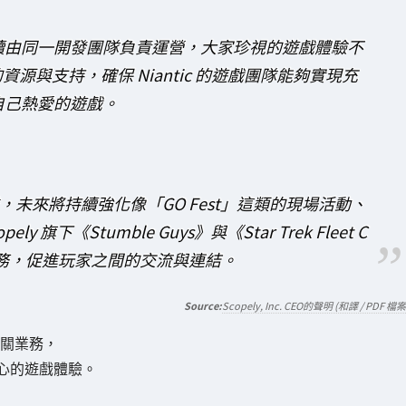
續由同一開發團隊負責運營，大家珍視的遊戲體驗不
資源與支持，確保 Niantic 的遊戲團隊能夠實現充
自己熱愛的遊戲。
間的聯繫，未來將持續強化像「GO Fest」這類的現場活動、
旗下《Stumble Guys》與《Star Trek Fleet C
服務，促進玩家之間的交流與連結。
Scopely, Inc. CEO的聲明 (和譯 / PDF 檔案
化相關業務，
為核心的遊戲體驗。