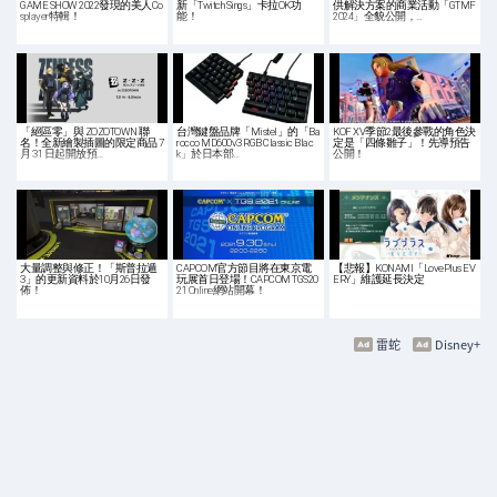
GAME SHOW 2022發現的美人Co
新「Twitch Sings」卡拉OK功
供解決方案的商業活動「GTMF
splayer特輯！
能！
2024」全貌公開，…
「絕區零」與 ZOZOTOWN 聯
台灣鍵盤品牌「Mistel」的「Ba
KOF XV季節2最後參戰的角色決
名！全新繪製插圖的限定商品 7
rocco MD600v3 RGB Classic Blac
定是「四條雛子」！先導預告
月 31 日起開放預…
k」於日本部…
公開！
大量調整與修正！「斯普拉遁
CAPCOM官方節目將在東京電
【悲報】KONAMI「LovePlus EV
3」的更新資料於10月26日發
玩展首日登場！CAPCOM TGS20
ERY」維護延長決定
佈！
21 Online網站開幕！
雷蛇
Disney+