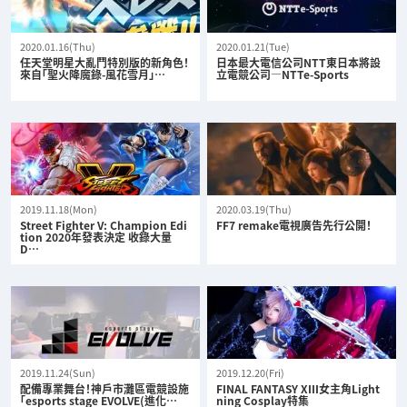
2020.01.16(Thu)
2020.01.21(Tue)
任天堂明星大亂鬥特別版的新角色！
日本最大電信公司NTT東日本將設
來自「聖火降魔錄-風花雪月」…
立電競公司—NTTe-Sports
2019.11.18(Mon)
2020.03.19(Thu)
Street Fighter V: Champion Edi
FF7 remake電視廣告先行公開！
tion 2020年發表決定 收錄大量
D…
2019.11.24(Sun)
2019.12.20(Fri)
配備專業舞台！神戶市灘區電競設施
FINAL FANTASY XIII女主角Light
「esports stage EVOLVE(進化…
ning Cosplay特集