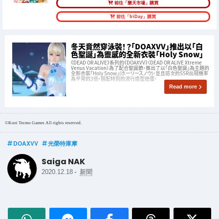
前往「樂天市場」購買
前往「friDay」購買
冬天竟然穿泳裝！？「DOAXVV」推出以「白
色聖誕」為靈感的全新衣裝「Holy Snow」
《DEAD OR ALIVE》系列的《DOAXVV》（DEAD OR ALIVE Xtreme
Venus Vacation）為了配合聖誕節，推出了以「白色聖誕」為主題的
全新衣裝「Holy Snow」(ホーリースノウ)，並且這次的SSR出現機率
為平常的3倍，搭配特別的流行造型扭蛋。
Read more
©Koei Tecmo Games All rights reserved.
DOAXVV
光榮特庫摩
Saiga NAK
-
2020.12.18
新聞