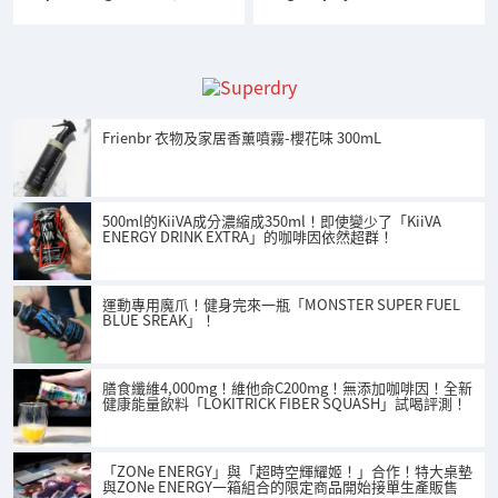
Frienbr 衣物及家居香薰噴霧-櫻花味 300mL
500ml的KiiVA成分濃縮成350ml！即使變少了「KiiVA
ENERGY DRINK EXTRA」的咖啡因依然超群！
運動專用魔爪！健身完來一瓶「MONSTER SUPER FUEL
BLUE SREAK」！
膳食纖維4,000mg！維他命C200mg！無添加咖啡因！全新
健康能量飲料「LOKITRICK FIBER SQUASH」試喝評測！
「ZONe ENERGY」與「超時空輝耀姬！」合作！特大桌墊
與ZONe ENERGY一箱組合的限定商品開始接單生產販售