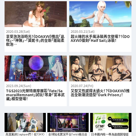
2020.03.28(Sat)
2020.03.21(Sat)
享受泡泡浴時光！《DOAXVV》推出「凪
超火辣的水手風泳裝再次登場？！《DO
咲」、「神無」、「莫妮卡」的全新「蓬鬆柔
AXVV》復刻「Half Sail」泳裝！
軟泡…
2023.09.24(Sun)
2020.07.24(Fri)
TGS2023光榮特庫摩展區「Fate/Sa
又型又性感得太過火！？《DOAXVV》推
muraiRemnant」試玩！等身「宮本武
出全新潮流造型「Dark Prison」！
蔵」模型登場！
高質素的Cosplayer們！在TOKYO
全球知名實況平台Twitch推出全
日本國內唯一專為遊戲開發提