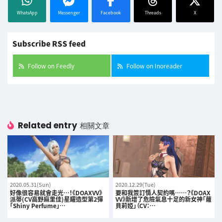
WhatsApp
Messenger
Facebook
Threads
X
Subscribe RSS feed
Follow on Feedly
Follow on Inoreader
Related entry
相關文章
2020.05.31(Sun)
2020.12.29(Tue)
好像很容易就會走光…！《DOAXVV》
要和我簽訂情人契約嗎……？《DOAX
派蒂(CV高野麻里佳)星耀造型第2彈
VV》新增了危險氣息十足的新女神「蘿
「Shiny Perfume」…
貝莉婭」（CV：…