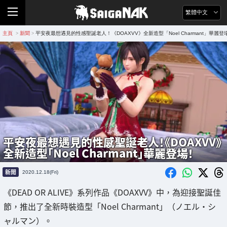
繁體中文
主頁
新聞
平安夜最想遇見的性感聖誕老人！《DOAXVV》全新造型「Noel Charmant」華麗登
>
>
平安夜最想遇見的性感聖誕老人！《DOAXVV》
全新造型「Noel Charmant」華麗登場！
新聞
2020.12.18(Fri)
《DEAD OR ALIVE》系列作品《DOAXVV》中，為迎接聖誕佳
節，推出了全新時裝造型「Noel Charmant」（ノエル・シ
ャルマン）。