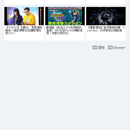
【TGS2025】主舞台、零售展區
劇場版《洛克人EXE光與暗的
【重要通知】藍牙降噪耳機「R
報告！確定舉辦台北國際電玩
遺產》4月7日於YouTube獨家首
azer Opus」日本發售日期延後
展2026！
播！倒數活動同步…
雷蛇
Disney+