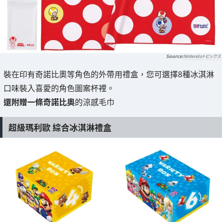
Nintendoトピックス
裝在印有奇諾比奧等角色的外帶用禮盒，您可選擇8種冰淇淋
口味裝入喜愛的角色圖案杯裡。
還附贈一條奇諾比奧
的涼感毛巾
超級瑪利歐 綜合冰淇淋禮盒