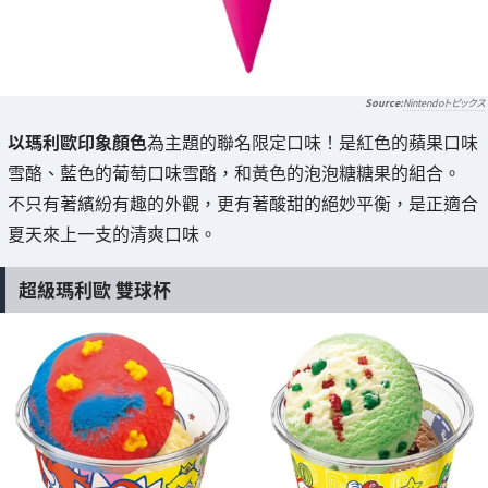
Nintendoトピックス
以瑪利歐印象顏色
為主題的聯名限定口味！是紅色的蘋果口味
雪酪、藍色的葡萄口味雪酪，和黃色的泡泡糖糖果的組合。
不只有著繽紛有趣的外觀，更有著酸甜的絕妙平衡，是正適合
夏天來上一支的清爽口味。
超級瑪利歐 雙球杯