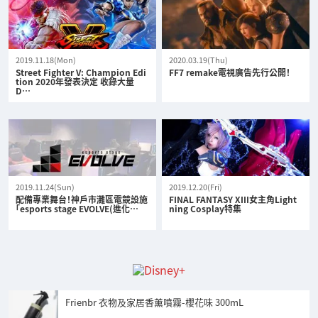
2019.11.18(Mon)
2020.03.19(Thu)
Street Fighter V: Champion Edi
FF7 remake電視廣告先行公開！
tion 2020年發表決定 收錄大量
D…
2019.11.24(Sun)
2019.12.20(Fri)
配備專業舞台！神戶市灘區電競設施
FINAL FANTASY XIII女主角Light
「esports stage EVOLVE(進化…
ning Cosplay特集
Frienbr 衣物及家居香薰噴霧-櫻花味 300mL