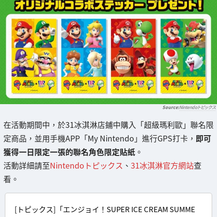
Nintendoトピックス
在活動期間中，於31冰淇淋店鋪中購入「超級瑪利歐」聯名限
定商品，並用手機APP「My Nintendo」進行GPS打卡，
即可
獲得一日限定一張的聯名角色限定貼紙
。
活動詳細請至
Nintendoトピックス
、
31冰淇淋官方網站
查
看。
[トピックス]「エンジョイ！SUPER ICE CREAM SUMME