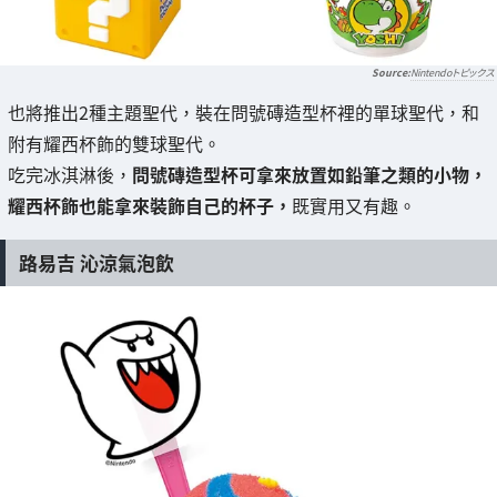
Nintendoトピックス
也將推出2種主題聖代，裝在問號磚造型杯裡的單球聖代，和
附有耀西杯飾的雙球聖代。
吃完冰淇淋後，
問號磚造型杯可拿來放置如鉛筆之類的小物，
耀西杯飾也能拿來裝飾自己的杯子，
既實用又有趣。
路易吉 沁涼氣泡飲