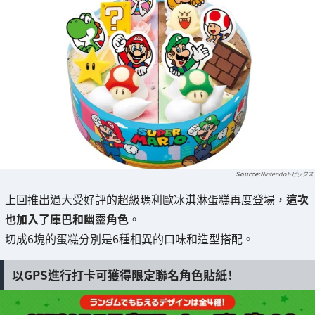
Nintendoトピックス
上回推出過大受好評的超級瑪利歐冰淇淋蛋糕再度登場，
這次
也加入了庫巴和幽靈角色
。
切成6塊的蛋糕分別是6種相異的口味和造型搭配。
以GPS進行打卡可獲得限定聯名角色貼紙！