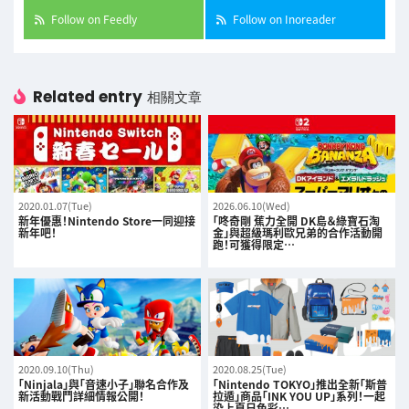
Follow on Feedly
Follow on Inoreader
Related entry
相關文章
2020.01.07(Tue)
2026.06.10(Wed)
新年優惠！Nintendo Store一同迎接
「咚奇剛 蕉力全開 DK島＆綠寶石淘
新年吧！
金」與超級瑪利歐兄弟的合作活動開
跑！可獲得限定…
2020.09.10(Thu)
2020.08.25(Tue)
「Ninjala」與「音速小子」聯名合作及
「Nintendo TOKYO」推出全新「斯普
新活動戰鬥詳細情報公開！
拉遁」商品「INK YOU UP」系列！一起
染上夏日色彩…