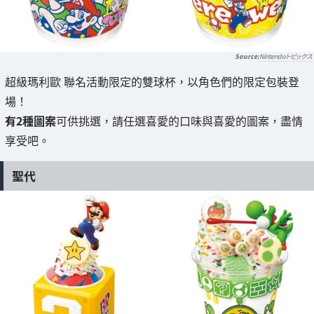
Nintendoトピックス
超級瑪利歐 聯名活動限定的雙球杯，以角色們的限定包裝登
場！
有2種圖案
可供挑選，請任選喜愛的口味與喜愛的圖案，盡情
享受吧。
聖代