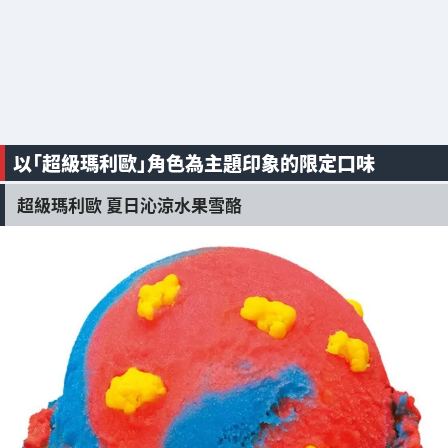
以「超級瑪利歐」角色為主題印象的限定口味
超級瑪利歐 夏日沁涼水果雪酪