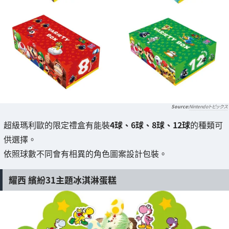
Nintendoトピックス
超級瑪利歐的限定禮盒有能裝
4球、6球、8球、12球
的種類可
供選擇。
依照球數不同會有相異的角色圖案設計包裝。
耀西 繽紛31主題冰淇淋蛋糕