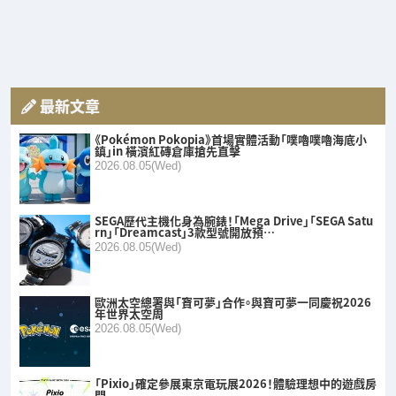
最新文章
《Pokémon Pokopia》首場實體活動「噗嚕噗嚕海底小
鎮」in 橫濱紅磚倉庫搶先直擊
2026.08.05(Wed)
SEGA歷代主機化身為腕錶！「Mega Drive」「SEGA Satu
rn」「Dreamcast」3款型號開放預…
2026.08.05(Wed)
歐洲太空總署與「寶可夢」合作。與寶可夢一同慶祝2026
年世界太空周
2026.08.05(Wed)
「Pixio」確定參展東京電玩展2026！體驗理想中的遊戲房
間