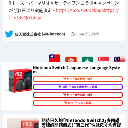
R！」スーパーマリオ×サーティワン コラボキャンペーン
が7月1日より実施決定。
https://t.co/zIv0Nebbua
https://
t.co/zIv0Nebbua
— 任天堂株式会社 (@Nintendo)
June 27, 2025
Nintendo Switch 2 Japanese-Language Syste
m
前往「蝦皮購物」購買
前往「Yahoo!購物中心」購買
前往「樂天市場」購買
前往「friDay」購買
期待已久的「Nintendo Switch2」多國語
言版的開箱儀式！“第二代”性能尺寸均有提