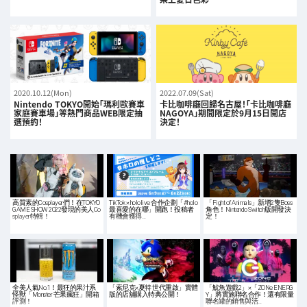
2020.10.12(Mon)
2022.07.09(Sat)
Nintendo TOKYO開始「瑪利歐賽車
卡比咖啡廳回歸名古屋！「卡比咖啡廳
家庭賽車場」等熱門商品WEB限定抽
NAGOYA」期間限定於9月15日開店
選預約！
決定！
高質素的Cosplayer們！在TOKYO
TikTok × hololive 合作企劃「#holo
「Fight of Animals」新增2隻Boss
GAME SHOW 2022發現的美人Co
最喜愛的在哪」開跑！投稿者
角色！Nintendo Switch版開發決
splayer特輯！
有機會獲得…
定！
全美人氣No.1！最狂的果汁系
「索尼克×夏特 世代重啟」實體
「魷魚遊戲2」×「ZONe ENERG
怪獸「Monster 芒果瘋狂」開箱
版的店舖購入特典公開！
Y」將實施聯名合作！還有限量
評測！
聯名罐的銷售與活…