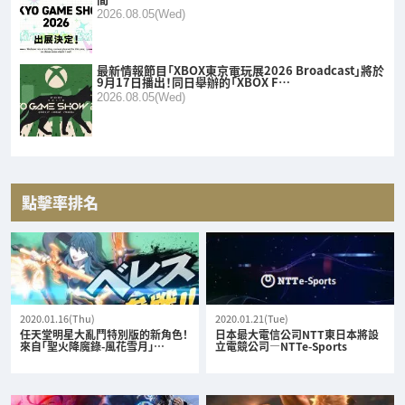
2026.08.05(Wed)
最新情報節目「XBOX東京電玩展2026 Broadcast」將於
9月17日播出！同日舉辦的「XBOX F…
2026.08.05(Wed)
點擊率排名
2020.01.16(Thu)
2020.01.21(Tue)
任天堂明星大亂鬥特別版的新角色！
日本最大電信公司NTT東日本將設
來自「聖火降魔錄-風花雪月」…
立電競公司—NTTe-Sports