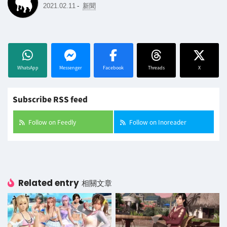
-
2021.02.11
新聞
WhatsApp
Messenger
Facebook
Threads
X
Subscribe RSS feed
Follow on Feedly
Follow on Inoreader
Related entry
相關文章