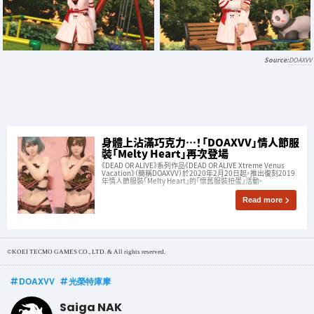
DOAXVV
身體上沾滿巧克力…！「DOAXVV」情人節服
裝「Melty Heart」再次登場
《DEAD OR ALIVE》系列作品《DEAD OR ALIVE Xtreme Venus
Vacation》（簡稱DOAXVV）於2020年2月20日起，推出復刻2019
年情人節服裝「Melty Heart」的「懷舊服裝扭蛋」活動。
Read more
©KOEI TECMO GAMES CO., LTD. & All rights reserved.
DOAXVV
光榮特庫摩
Saiga NAK