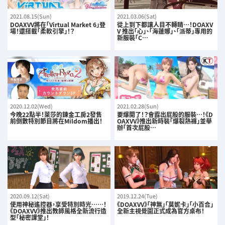
2021.08.15(Sun)
2021.03.06(Sat)
DOAXVV將在「Virtual Market 6」登
從上到下都讓人目不轉睛…！DOAXV
場！還搭載「柔軟引擎」！？
V 推出「心」、「海蓮娜」、「派蒂」專用的
新服裝「C…
2020.12.02(Wed)
2021.02.28(Sun)
今晚22點半！萊莎的鍊金工房2發售
要爆開了！？會露出屁股的服裝…！《D
前倒數特別節目將在Mildom播出！
OAXVV》推出新時裝「爆裂熱褲」並舉
辦「首次屁股…
2020.09.12(Sat)
2019.12.24(Tue)
使用神秘遙控器，享受特別時光……！
《DOAXVV》「神無」「莫妮卡」「小百合」
《DOAXVV》推出教師風格全新流行造
全新主視覺圖正式成為官方桌布！
型「秘密課堂」！