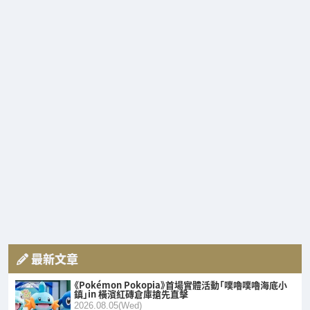
最新文章
《Pokémon Pokopia》首場實體活動「噗嚕噗嚕海底小
鎮」in 橫濱紅磚倉庫搶先直擊
2026.08.05(Wed)