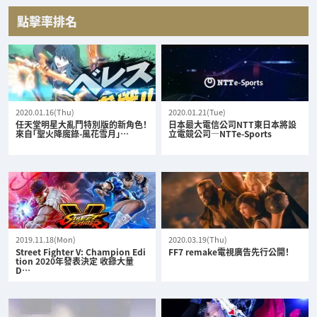
點擊率排名
2020.01.16(Thu)
2020.01.21(Tue)
任天堂明星大亂鬥特別版的新角色！
日本最大電信公司NTT東日本將設
來自「聖火降魔錄-風花雪月」…
立電競公司—NTTe-Sports
2019.11.18(Mon)
2020.03.19(Thu)
Street Fighter V: Champion Edi
FF7 remake電視廣告先行公開！
tion 2020年發表決定 收錄大量
D…