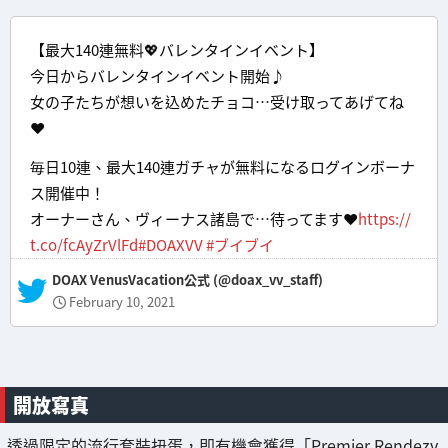
【最大140連無料💖バレンタインイベント】
今日からバレンタインイベント開始♪
女の子たちが想いを込めたチョコ…受け取ってあげてね
❤
毎日10連、最大140連ガチャが無料になるログインボーナ
ス開催中！
オーナーさん、ヴィーナス諸島で…待ってます❤
https://
t.co/fcAyZrVlFd
#DOAXVV
#ブイブイ
— DOAX VenusVacation公式 (@doax_vv_staff)
February 10, 2021
開放寫真
透過限定的流行套裝扭蛋，即有機會獲得「Premier Rendezv