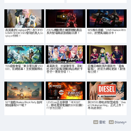
高質素的Cosplayer們！在TOKYO
ASUS×機動戰士鋼彈聯動產品
MSI推出搭載「AMD Radeon RX 6
GAME SHOW 2022發現的美人Co
系列登場兩款游戲顯示屏！
600」的雙風扇顯示卡！
splayer特輯！
TGS虛擬會場「東京電玩展 VR 2
葛葉路克、社築隆等等，彩虹
惡魔召喚師系列最新作「靈魂
023」官網開幕！主視覺圖釋出
社×快打旋風6聯動商品將於卡
駭客2」的官方網站更新！新情
普空一番賞登場！1…
報公開！
NFT遊戲Blankos Block Party 如何
LEVEL∞正在舉辦「REIGNIT
與DIESEL聯名的智慧戒指「Dies
開始賺取NFT呢？
E」聯名電競電腦的5,000日圓O
el Ultrahuman Ring」正式上市！
FF折扣活動！
專為健康狀…
雷蛇
Disney+