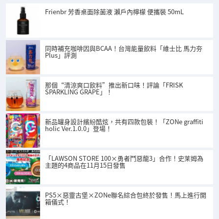
Frienbr 芳香桌面除菌液 瀨戶內檸檬 便攜裝 50mL
同時補充咖啡因與BCAA！台灣能量飲料「維士比 馬力夯
Plus」評測
那個“清涼爽口飲料”推出新口味！評論「FRISK
SPARKLING GRAPE」！
新品罐身設計繽紛酷炫，共有四款包裝！「ZONe graffiti
holic Ver.1.0.0」登場！
「LAWSON STORE 100×勇者鬥惡龍3」合作！史莱姆為
主題的4商品在11月15日發售
PS5×惡靈古堡×ZONe聯名綜合包終於發售！馬上進行開
箱儀式！