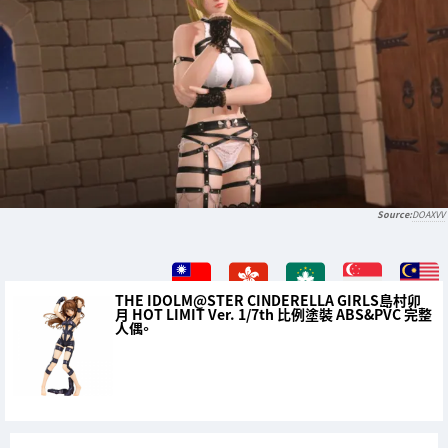
DOAXVV
THE IDOLM@STER CINDERELLA GIRLS島村卯
月 HOT LIMIT Ver. 1/7th 比例塗裝 ABS&PVC 完整
人偶。