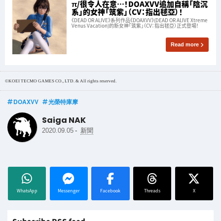
π/很令人在意…！DOAXVV追加自稱「陰沉
系」的女神「筑紫」（CV：指出毬亞）！
《DEAD OR ALIVE》系列作品《DOAXVV》(DEAD OR ALIVE Xtreme
Venus Vacation)的新女神「筑紫」（CV：指出毬亞）正式登場！
Read more
©KOEI TECMO GAMES CO., LTD. & All rights reserved.
DOAXVV
光榮特庫摩
Saiga NAK
-
2020.09.05
新聞
WhatsApp
Messenger
Facebook
Threads
X