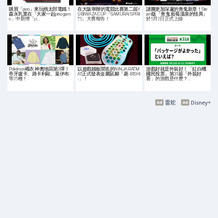
購買「pino」來玩桃太郎電鐵！
在大阪舉辦的電競比賽第二屆Y
謎團更加深邃的青鬼新章！Ste
森永乳業在「大家一起pino gam
UBIWAZA CUP「SAMURAI SPIRI
am版「青鬼 藍莓溫泉的怪異」
e」中新增「pi…
TS」大賽報告！
於5月2日正式上線
Pokémon襯衣 神奧地區第2彈！
以遊戲鐵板聞名的NINJA RATM
游戲好就是外裝好！「紅白機
帝牙盧卡、路卡利歐、葉伊布
AT正式發表金屬鼠腳「菱 -BISHI
國民投票」第31届「外裝好
等25種！
-」！
看」的游戲是什麽？…
雷蛇
Disney+