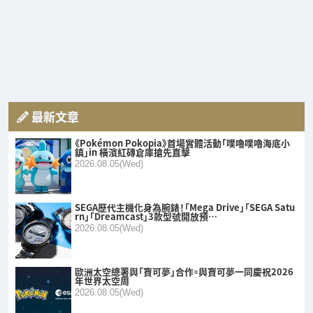
最新文章
《Pokémon Pokopia》首場實體活動「噗嚕噗嚕海底小
鎮」in 橫濱紅磚倉庫搶先直擊
2026.08.05(Wed)
SEGA歷代主機化身為腕錶！「Mega Drive」「SEGA Satu
rn」「Dreamcast」3款型號開放預…
2026.08.05(Wed)
歐洲太空總署與「寶可夢」合作。與寶可夢一同慶祝2026
年世界太空周
2026.08.05(Wed)