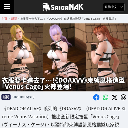
繁體中文
主頁
新聞
衣服要卡進去了…！《DOAXVV》束縛風格造型「Venus Cage」火辣登場！
>
>
衣服要卡進去了…！《DOAXVV》束縛風格造型
「Venus Cage」火辣登場！
新聞
2020.09.05(Sat)
《DEAD OR ALIVE》系列的《DOAXVV》（DEAD OR ALIVE Xt
reme Venus Vacation）推出全新限定扭蛋「Venus Cage」
(ヴィーナス・ケージ)，以獨特的束縛設計風格震撼玩家視