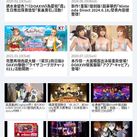
2020.02.23(Sun)
2024.06.19(Wed)
遇水會變色？！《DOAXVV》為慶祝「霞」
新作！重製！復刻版！超豪華的「Ninte
生日推出珠寶造型「紫晶寶石」活動！
ndo Direct 2024.6.18」發表內容總
整理！
2021.01.23(Sat)
2020.07.12(Sun)
完整再現肉感大腿…！萊莎2與日版D
本斥但…大面積露出泳裝重新登場！
OAXVV聯動！「ライザコーデガチャ・2
DOAXVV懷舊服裝「アクア・キャビア」
021」活動開跑…
登場！
高質素的Cosplayer們！在TOKYO
職業電競隊伍「REJECT」於Ide
在勇者鬥惡龍Walk中新活動
GAME SHOW 2022發現的美人Co
ntity世界大賽奪冠！日本首座IV
「魔王來襲 ～前篇～」開始！
splayer特輯！
S冠軍
收集暗之結晶吧！