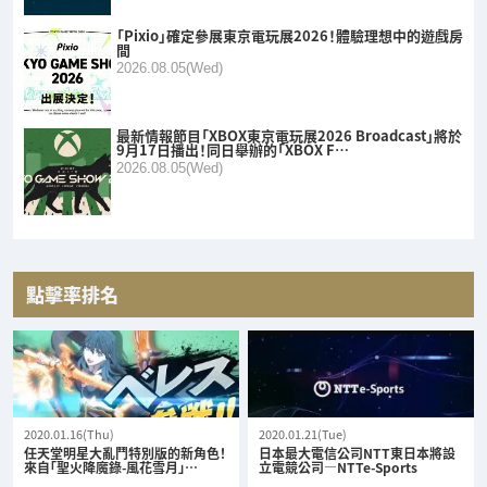
「Pixio」確定參展東京電玩展2026！體驗理想中的遊戲房
間
2026.08.05(Wed)
最新情報節目「XBOX東京電玩展2026 Broadcast」將於
9月17日播出！同日舉辦的「XBOX F…
2026.08.05(Wed)
點擊率排名
2020.01.16(Thu)
2020.01.21(Tue)
任天堂明星大亂鬥特別版的新角色！
日本最大電信公司NTT東日本將設
來自「聖火降魔錄-風花雪月」…
立電競公司—NTTe-Sports