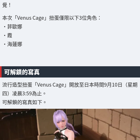
覺！
本次「Venus Cage」扭蛋僅限以下3位角色：
・菲歐娜
・霞
・海蓮娜
可解鎖的寫真
流行造型扭蛋「Venus Cage」開放至日本時間9月10日（星期
四）凌晨3:59為止。
可解鎖的寫真如下。