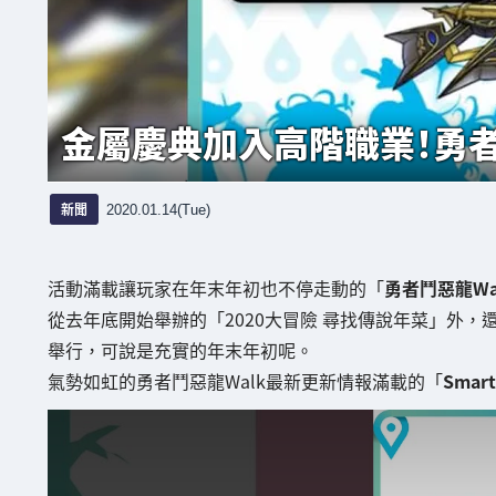
金屬慶典加入高階職業！勇者
新聞
2020.01.14(Tue)
活動滿載讓玩家在年末年初也不停走動的「
勇者鬥惡龍Wa
從去年底開始舉辦的「2020大冒險 尋找傳說年菜」外，還
舉行，可說是充實的年末年初呢。
氣勢如虹的勇者鬥惡龍Walk最新更新情報滿載的「
Smart