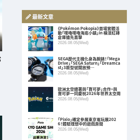
最新文章
《Pokémon Pokopia》首場實體活
動「噗嚕噗嚕海底小鎮」in 橫濱紅磚
倉庫搶先直擊
2026.08.05(Wed)
SEGA歷代主機化身為腕錶！「Mega
Drive」「SEGA Saturn」「Dreamca
st」3款型號開放預…
2026.08.05(Wed)
歐洲太空總署與「寶可夢」合作。與
寶可夢一同慶祝2026年世界太空周
2026.08.05(Wed)
「Pixio」確定參展東京電玩展202
6！體驗理想中的遊戲房間
2026.08.05(Wed)