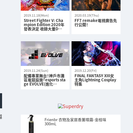
2019.11.18(Mon)
2020.03.19(Thu)
Street Fighter V: Cha
FF7 remake電視廣告先
mpion Edition 2020年
行公開！
發表決定 收錄大量D…
2019.11.24(Sun)
2019.12.20(Fri)
配備專業舞台！神戶市灘
FINAL FANTASY XIII女
區電競設施「esports sta
主角Lightning Cosplay
ge EVOLVE(進化…
特集
越
Frienbr 衣物及家居香薰噴霧-金桂味
300mL