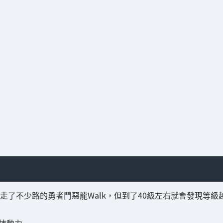
經走了不少路的勇者鬥惡龍Walk，但到了40級左右就會發現等級
力...