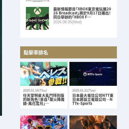
最新情報節目「XBOX東京電玩展20
26 Broadcast」將於9月17日播出！
同日舉辦的「XBOX F…
2026.08.05(Wed)
點擊率排名
2020.01.16(Thu)
2020.01.21(Tue)
任天堂明星大亂鬥特別版
日本最大電信公司NTT東
的新角色！來自「聖火降魔
日本將設立電競公司—N
錄-風花雪月」…
TTe-Sports