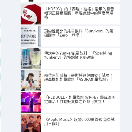
「KOF XV」的「泰瑞·柏格」愛用的鴨舌
帽現正接受預購！重現遊戲中的厚度等規
格
頂尖性價比的能量飲料「Survivor」的無
糖版本「Zero」登場！
傳說中的Yunker能量飲料！「Sparkling
Yunker V」的特點鮮明到破錶
那位阿諾斯特·赫斯特參與開發！試喝了
超高機能能量飲料「ASURA能量飲料」！
「REDBULL・能量飲料 紫色版」將成為固
定商品！自動販賣機之外都可買到！
《Apple Music》超過6,000萬首歌 免費試
用三個月