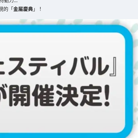
現的「
金屬慶典
」！