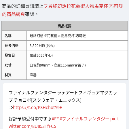
商品的詳細資訊請上
フ最終幻想拉花藝術人物馬克杯 巧可啵
的商品網頁
確認。
商品概要
名稱
最終幻想拉花藝術人物馬克杯 巧可啵
參考價格
3,520日圓(含稅)
發售日
預計2025年4月
尺寸
口徑約90mm、高度115mm(含蓋子)
材質
磁器
ファイナルファンタジー ラテアートフィギュアマグカッ
プ チョコボ[スクウェア・エニックス]
⇒
https://t.co/P3HchotY9E
好評予約受付中です♪
#FF
#ファイナルファンタジー
pic.t
witter.com/8U853TfFCS