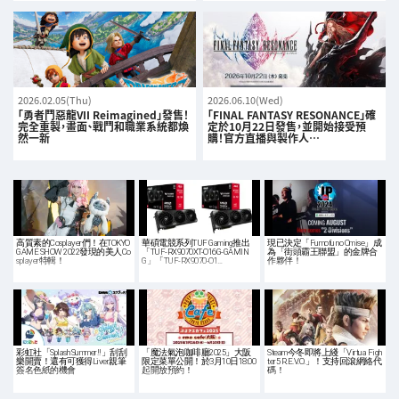
2026.02.05(Thu)
2026.06.10(Wed)
「勇者鬥惡龍VII Reimagined」發售！
「FINAL FANTASY RESONANCE」確
完全重製，畫面、戰鬥和職業系統都煥
定於10月22日發售，並開始接受預
然一新
購！官方直播與製作人…
高質素的Cosplayer們！在TOKYO
華碩電競系列TUF Gaming推出
現已決定「Fumofu no Omise」成
GAME SHOW 2022發現的美人Co
「TUF-RX9070XT-O16G-GAMIN
為「街頭霸王聯盟」的金牌合
splayer特輯！
G」「TUF-RX9070-O1…
作夥伴！
彩虹社「Splash Summer!!」刮刮
「魔法氣泡咖啡廳2025」大阪
Steam今冬即將上綫「Virtua Figh
樂開賣！還有可獲得Liver親筆
限定菜單公開！於3月10日18:00
ter5 R.E.V.O.」！支持回滾網絡代
簽名色紙的機會
起開放預約！
碼！