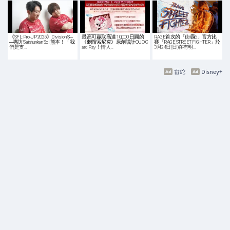
《SFL: Pro-JP 2025》Division S─
最高可贏取高達 10,000 日圓的
RAGE首次的「街霸6」官方比
─專訪 Saishunkan Sol 熊本！「我
《刺蝟索尼克》原創設計QUO C
賽「RAGE STREET FIGHTER」於
們是支…
ard Pay！情人…
3月24日(日)在有明…
雷蛇
Disney+