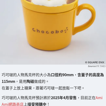
PR TIMES
巧可啵的人物馬克杯的大小為
口徑約90mm
，
含蓋子的高度為
115mm
，是用
陶磁
做成的。
在蓋子上放上糖果，跟著巧可啵一起放鬆一下吧。
巧可啵的人物馬克杯預計將於
2025年4月發售
，目前正在
Ami
Ami網路商店
上
接受預購中
！