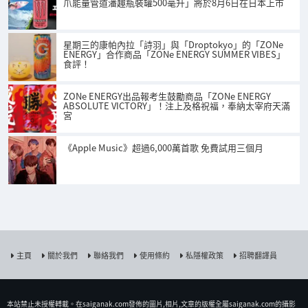
爪能量管道潘趣瓶裝罐500毫升」將於8月6日在日本上市
星期三的康帕內拉「詩羽」與「Droptokyo」的「ZONe
ENERGY」合作商品「ZONe ENERGY SUMMER VIBES」
食評！
ZONe ENERGY出品報考生鼓勵商品「ZONe ENERGY
ABSOLUTE VICTORY」！注上及格祝福，奉納太宰府天滿
宮
《Apple Music》超過6,000萬首歌 免費試用三個月
主頁
關於我們
聯絡我們
使用條約
私隱權政策
招聘翻譯員
本站禁止未授權𨍭載。在saiganak.com發佈的圖片,相片,文章的版權全屬saiganak.com的攝影