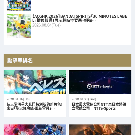
【ACGHK 2026】BANDAI SPIRITS「30 MINUTES LABE
L」攤位報導！展示超時空要塞、鋼彈…
2026.08.04(Tue)
點擊率排名
2020.01.16(Thu)
2020.01.21(Tue)
任天堂明星大亂鬥特別版的新角色！
日本最大電信公司NTT東日本將設
來自「聖火降魔錄-風花雪月」…
立電競公司—NTTe-Sports