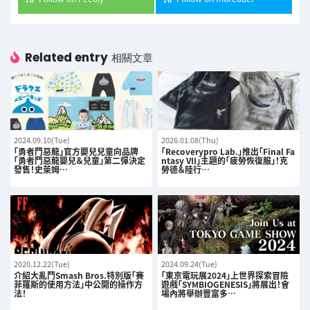
Related entry
相關文章
2024.09.10(Tue)
2026.01.08(Thu)
「勇者鬥惡龍」官方嬰兒兒童向品牌
「Recoverypro Lab.」推出「Final Fa
「勇者鬥惡龍嬰兒＆兒童」第二彈決定
ntasy VII」主題的「疲勞恢復服」！克
發售！史萊姆…
勞德＆陸行…
2020.12.22(Tue)
2024.09.24(Tue)
介紹大亂鬥Smash Bros.特別版「賽
「東京電玩展2024」上世界探索冒險
菲羅斯的使用方法」中公開的操作方
遊戲「SYMBIOGENESIS」將展出！會
法！
場內將舉辦豐富多…