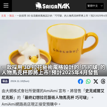
繁體中文
主頁
製品
一款採用 3D 拉花藝術風格設計的「巧可啵」的人物馬克杯即將上市！預計2025年4
>
>
一款採用 3D 拉花藝術風格設計的「巧可啵」的
人物馬克杯即將上市！預計2025年4月發售
製品
2024.11.10(Sun)
由大網株式會社所營運的AmiAmi 宣布，將發售「
史克威爾艾
尼克斯
」的「
最終幻想拉花藝術人物馬克杯 巧可啵
」。
AmiAmi網路商店現正接受預購中。