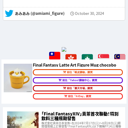
— あみあみ (@amiami_figure)
October 30, 2024
Final Fantasy Latte Art Figure Mug chocobo
前往「蝦皮購物」購買
前往「Yahoo!購物中心」購買
前往「樂天市場」購買
前往「friDay」購買
「Final FantasyXIV」貢茶首次聯動！特別
飲料三種限期發售
株式會社貢茶日本宣佈，在2024年7月17日(三)～8月28日(三)期
間僅限綫上訂單發售「Final FantasyXIV」(以下簡稱FF14)三種聯