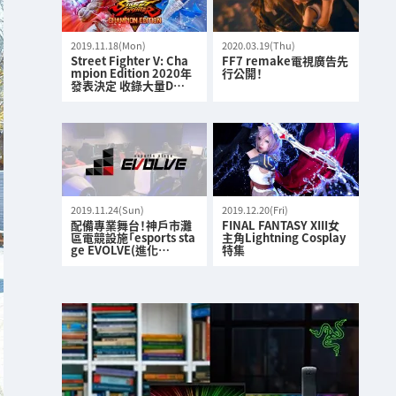
2019.11.18(Mon)
2020.03.19(Thu)
Street Fighter V: Cha
FF7 remake電視廣告先
mpion Edition 2020年
行公開！
發表決定 收錄大量D…
2019.11.24(Sun)
2019.12.20(Fri)
配備專業舞台！神戶市灘
FINAL FANTASY XIII女
區電競設施「esports sta
主角Lightning Cosplay
ge EVOLVE(進化…
特集