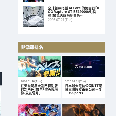
全球首款搭載 AI Core 的路由器「R
OG Rapture GT-BE19000AI」開
箱！霸氣天線搭配白色…
2026.07.21(Tue)
點擊率排名
2020.01.16(Thu)
2020.01.21(Tue)
任天堂明星大亂鬥特別版
日本最大電信公司NTT東
的新角色！來自「聖火降魔
日本將設立電競公司—N
錄-風花雪月」…
TTe-Sports