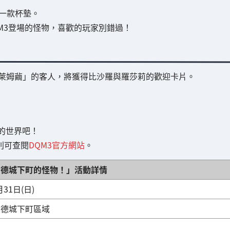
一款杯墊。
QM3登場的怪物，喜歡的玩家別錯過！
史萊姆繭」的客人，將獲得比沙羅與羅莎莉的歡迎卡片。
的世界吧！
則可查閱
DQM3官方網站
。
加德城下町的怪物！」活動詳情
月31日(日)
加德城下町區域