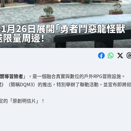
年1月26日展開「勇者鬥惡龍怪獸
送限量周邊！
與嚮導冒險者
」，是一個融合真實與數位的戶外RPG冒險設施。
程
》（簡稱DQM3）的推出，特別舉辦了聯動活動，並宣布即將
定的「原創明信片」！