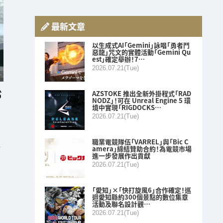
最新文章
以生成式AI「Gemini」詠唱「勇者鬥
惡龍」咒文的實體活動「Gemini Qu
est」確定舉辦！7…
2026.07.21(Tue)
AZSTOKE 推出全新外掛程式「RAD
NODZ」！可在 Unreal Engine 5 環
境中實現「RIGDOCKS…
2026.07.21(Tue)
職業電競隊伍「VARREL」與「Bic C
迎
amera」締結贊助合約！為電競市場
進一步發展作出貢獻
2026.07.21(Tue)
「愛知」×「快打旋風6」合作確定！巡
迴愛知縣約300個景點的數位集章
活動及聯名設計觀…
2026.07.21(Tue)