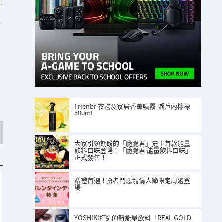
S
Frienbr 衣物及家居香薰噴霧-瀨戶內檸檬
300mL
大家引頸期盼的「脆脆君」史上首款能量
飲料口味登場！「脆脆君 能量飲料口味」
正式發售！
贈禮首選！勇者鬥惡龍情人節限定周邊登
場
YOSHIKI打造的新能量飲料「REAL GOLD