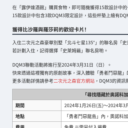
在「露伊達酒館」購買食物，即可隨機獲得15款設計中的
15款設計中包含3款DQM3限定設計，這些杯墊上繪有D
獲得比沙羅與羅莎莉的歡迎卡片！
入住二次元之森豪華別墅「北斗七星135°」的聯名房「
若計劃入住，記得選擇「史萊姆繭」聯名房喲。
DQM3聯動活動將進行至2024年3月31日（日）。
快來透過這裡獨有的原創故事，深入體驗「勇者鬥惡龍」
更多活動詳情請參考
二次元之森官方網站
，DQM3的資訊
「尋找隱藏於奧諾科
期間
2024年1月26日(五)～2024年3
地點
「勇者鬥惡龍島」內，奧諾科
費用
免費 ※需另付入場費