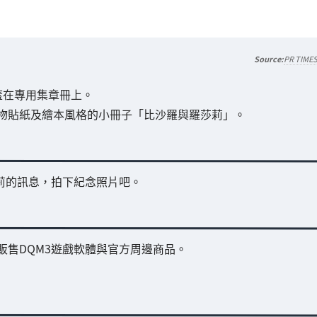
PR TIME
蓋在專用集章冊上。
物貼紙及繪本風格的小冊子「比沙羅與羅莎莉」。
莉的訊息，拍下紀念照片吧。
售DQM3遊戲軟體與官方周邊商品。