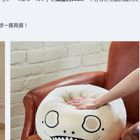
想一摸再摸！