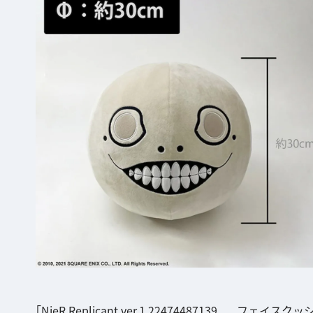
「NieR Replicant ver.1.22474487139... フ