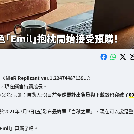
色「Emil」抱枕開始接受預購！
品《
NieR Replicant ver.1.22474487139...
》
，現在銷售持續成長。
(又名:尼爾：自動人形)目前
全球累計出貨量與下載數也突破了
60
於2021年7月9日(五)發布
最終章「白秋之章」
，現在可以說是整
Emil
」莫屬了吧。