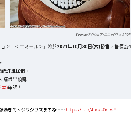
スクウェア・エニックス e-STOR
フェイスクッション ＜エミール＞」將於
2021年10月30日(六)發售
，售價為
4
。
只能訂購10個
。
人請盡早預購！
日本)
確認！
謎過ぎて、ジワジワ来ますね……
https://t.co/4noxsOqfwF