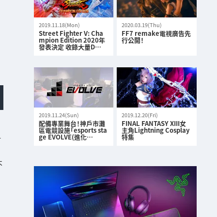
2019.11.18(Mon)
2020.03.19(Thu)
Street Fighter V: Cha
FF7 remake電視廣告先
mpion Edition 2020年
行公開！
發表決定 收錄大量D…
2019.11.24(Sun)
2019.12.20(Fri)
配備專業舞台！神戶市灘
FINAL FANTASY XIII女
區電競設施「esports sta
主角Lightning Cosplay
4
ge EVOLVE(進化…
特集
不