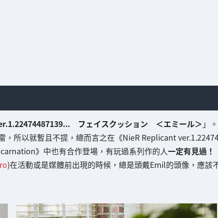
nt ver.1.22474487139... フェイスクッション ＜エミール＞
」。
暫且不提，總而言之在《NieR Replicant ver.1.2247
Re[in]carnation》中也有合作登場，有玩過系列作的人
一定有見過！
ro
)在活動或是媒體前出現的時候，總是頭戴Emil的頭像，應該