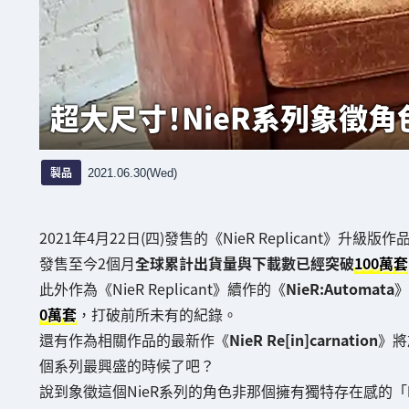
超大尺寸！NieR系列象徵角
製品
2021.06.30(Wed)
2021年4月22日(四)發售的《NieR Replicant》升級版作
發售至今2個月
全球累計出貨量與下載數已經突破
100萬套
此外作為《NieR Replicant》續作的《
NieR:Automata
》
0萬套
，打破前所未有的紀錄。
還有作為相關作品的最新作《
NieR Re[in]carnation
》將
個系列最興盛的時候了吧？
說到象徵這個NieR系列的角色非那個擁有獨特存在感的「