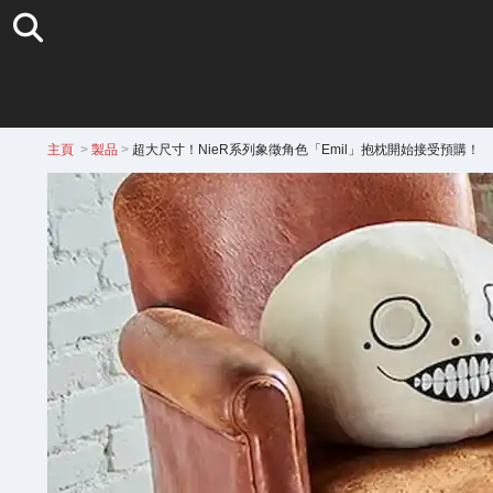
主頁
>
製品
>
超大尺寸！NieR系列象徵角色「Emil」抱枕開始接受預購！