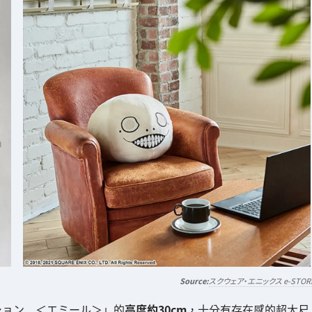
スクウェア・エニックス e-STOR
ェイスクッション ＜エミール＞」的
高度約30cm
，十分有存在感的超大尺