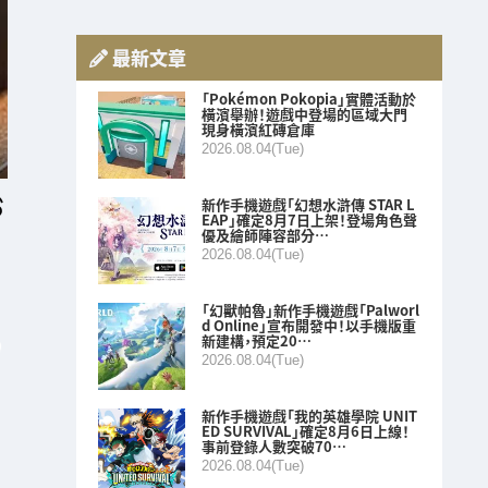
最新文章
「Pokémon Pokopia」實體活動於
橫濱舉辦！遊戲中登場的區域大門
現身橫濱紅磚倉庫
2026.08.04(Tue)
新作手機遊戲「幻想水滸傳 STAR L
EAP」確定8月7日上架！登場角色聲
優及繪師陣容部分…
2026.08.04(Tue)
「幻獸帕魯」新作手機遊戲「Palworl
d Online」宣布開發中！以手機版重
新建構，預定20…
2026.08.04(Tue)
新作手機遊戲「我的英雄學院 UNIT
ED SURVIVAL」確定8月6日上線！
事前登錄人數突破70…
2026.08.04(Tue)