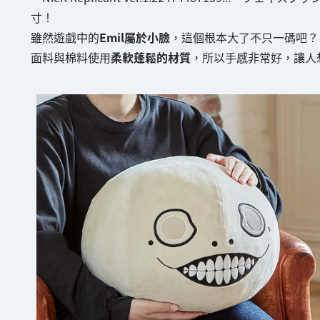
寸！
雖然遊戲中的
Emil屬於小臉
，這個根本大了不只一碼吧？
面料與棉料使用
柔軟蓬鬆的材質
，所以手感非常好，讓人