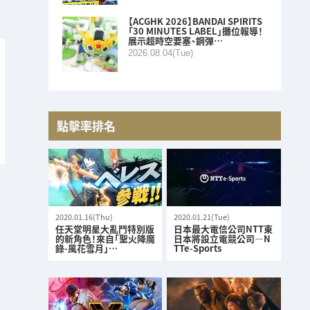
【ACGHK 2026】BANDAI SPIRITS
「30 MINUTES LABEL」攤位報導！
展示超時空要塞、鋼彈…
2026.08.04(Tue)
點擊率排名
2020.01.16(Thu)
2020.01.21(Tue)
任天堂明星大亂鬥特別版
日本最大電信公司NTT東
的新角色！來自「聖火降魔
日本將設立電競公司—N
錄-風花雪月」…
TTe-Sports