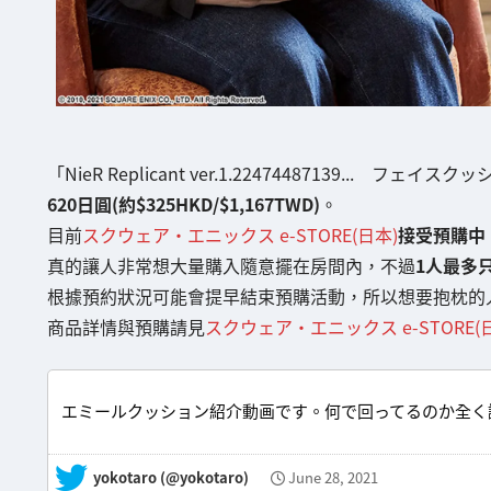
「NieR Replicant ver.1.22474487139... 
620日圓(約$325HKD/$1,167TWD)
。
目前
スクウェア・エニックス e-STORE(日本)
接受預購中
真的讓人非常想大量購入隨意擺在房間內，不過
1人最多
根據預約狀況可能會提早結束預購活動，所以想要抱枕的
商品詳情與預購請見
スクウェア・エニックス e-STORE(
エミールクッション紹介動画です。何で回ってるのか全く
— yokotaro (@yokotaro)
June 28, 2021