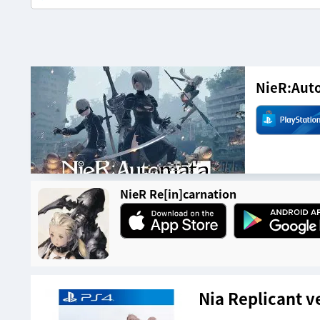
NieR:Aut
NieR Re[in]carnation
Nia Replicant ve