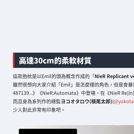
高達30cm的柔軟材質
這款抱枕是以Emil的頭為概念作成的「
NieR Replica
雖然很想向大家介紹「Emil」是怎麼樣的角色，但是會暴雷，所以就
487139...》《NieR:Automata》中登場，在《NieR 
而且身為系列作的總監
ヨコオタロウ(橫尾太郎)
(
@yokota
少人對此非常有印象吧。