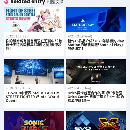
Related entry
相關文章
2022.03.12(Sat)
2023.02.22(Wed)
你的設計將有機會出現在遊戲中！？數
新作16作品介紹！2023年最初的Play
位卡夫特公開募集《鋼鐵之鬪》機甲設
Station的最新情報「State of Play」
計！
放送決定！
2019.09.12(Thu)
2023.04.25(Tue)
TGS2019中發表Intel × CAPCOM
Orico與卡普空合作的第3彈「卡普空
STREET FIGHTER V「Intel World
Orico Card～惡靈古堡 RE:4～」開始
Open」
招募申請！新…