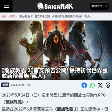
繁體中文
主頁
新聞
《龍族教義 2》首支預告公開！保持初代世界觀並新增種族「獸人」
>
>
《龍族教義 2》首支預告公開！保持初代世界觀
並新增種族「獸人」
新聞
2023.05.25(Thu)
2023年5月24日（三）迎來發售11週年的開放世界動作RPG
《
龍族教義
》。
雖然在2022年6月曾驚喜宣布《
龍族教義 2
》正在開發中，但