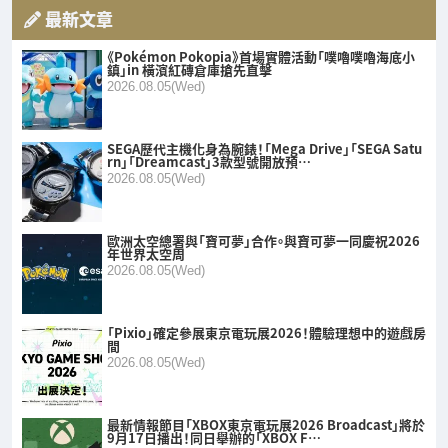
最新文章
《Pokémon Pokopia》首場實體活動「噗嚕噗嚕海底小
鎮」in 橫濱紅磚倉庫搶先直擊
2026.08.05(Wed)
SEGA歷代主機化身為腕錶！「Mega Drive」「SEGA Satu
rn」「Dreamcast」3款型號開放預…
2026.08.05(Wed)
歐洲太空總署與「寶可夢」合作。與寶可夢一同慶祝2026
年世界太空周
2026.08.05(Wed)
「Pixio」確定參展東京電玩展2026！體驗理想中的遊戲房
間
2026.08.05(Wed)
最新情報節目「XBOX東京電玩展2026 Broadcast」將於
9月17日播出！同日舉辦的「XBOX F…