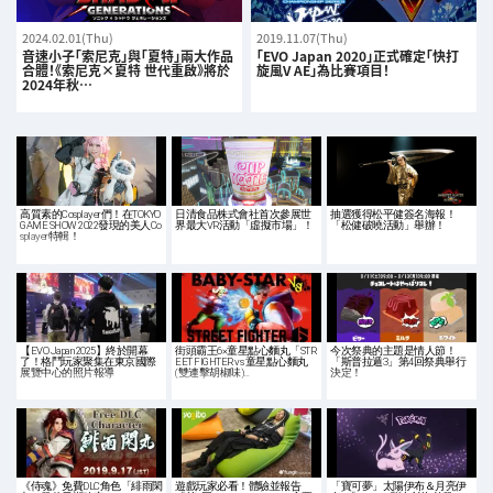
2024.02.01(Thu)
2019.11.07(Thu)
音速小子「索尼克」與「夏特」兩大作品
「EVO Japan 2020」正式確定「快打
合體！《索尼克×夏特 世代重啟》將於
旋風V AE」為比賽項目！
2024年秋…
高質素的Cosplayer們！在TOKYO
日清食品株式會社首次參展世
抽選獲得松平健簽名海報！
GAME SHOW 2022發現的美人Co
界最大VR活動「虛擬市場」！
「松健破曉活動」舉辦！
splayer特輯！
【EVO Japan 2025】終於開幕
街頭霸王6×童星點心麵丸「STR
今次祭典的主題是情人節！
了！格鬥玩家聚集在東京國際
EET FIGHTER vs 童星點心麵丸
「斯普拉遁3」第4回祭典舉行
展覽中心的照片報導
(雙連擊胡椒味)…
決定！
《侍魂》免費DLC角色「緋雨閑
遊戲玩家必看！體驗並報告
「寶可夢」太陽伊布＆月亮伊