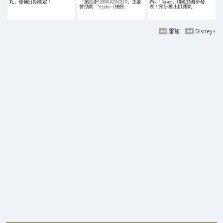
丸」發佈日期確定！
「第2回YUBIWAZA CUP」主要
布×「Razer」聯名於海外發
贊助商「Yogibo（懶骨…
表！預計推出以霧氣…
雷蛇
Disney+