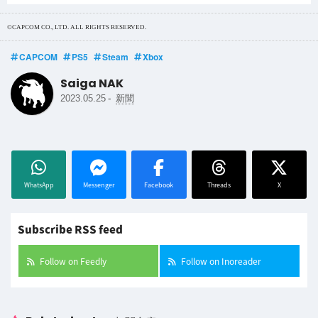
©CAPCOM CO., LTD. ALL RIGHTS RESERVED.
CAPCOM
PS5
Steam
Xbox
Saiga NAK
-
2023.05.25
新聞
WhatsApp
Messenger
Facebook
Threads
X
Subscribe RSS feed
Follow on Feedly
Follow on Inoreader