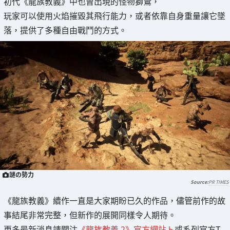
初代《龍族教義》中也曾出現的怪物獅鷲，
玩家可以使用火焰摧毀其飛行能力，或者依靠自身重量讓它墜
落，提供了多種自由戰鬥的方式。
謎の勢力
PR TIMES
《龍族教義》續作一直是大家期盼已久的作品，儘管前作的故
事結尾非常完整，但新作的展開同樣令人期待。
更多最新消息請關注
《龍族教義 2》官方網站ト
或系列官方T