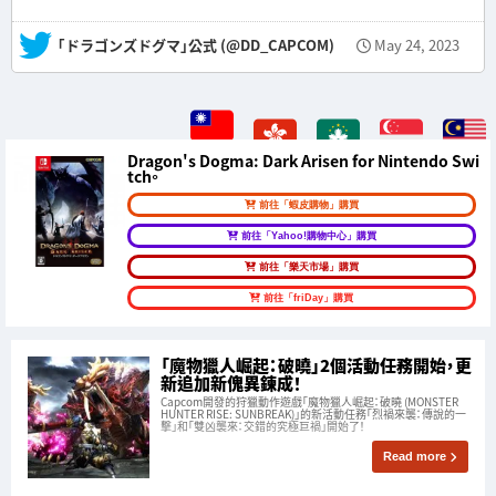
— ｢ドラゴンズドグマ｣公式 (@DD_CAPCOM)
May 24, 2023
Dragon's Dogma: Dark Arisen for Nintendo Swi
tch。
前往「蝦皮購物」購買
前往「Yahoo!購物中心」購買
前往「樂天市場」購買
前往「friDay」購買
「魔物獵人崛起：破曉」2個活動任務開始，更
新追加新傀異鍊成！
Capcom開發的狩獵動作遊戲「魔物獵人崛起：破曉 (MONSTER
HUNTER RISE: SUNBREAK)」的新活動任務「烈禍來襲：傳說的一
擊」和「雙凶襲來：交錯的究極巨禍」開始了！
Read more