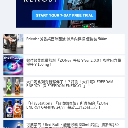
Frienbr 芳香桌面除菌液 瀨戶內檸檬 便攜裝 500mL
數位效能能量飲料「ZONe」升級至Ver.2.0.0！咖啡因含量
提升至150mg！
大口喝系列有新夥伴了！？評測「大口喝X-FREEDAM
ENERGY（X-FREEDOM ENERGY）」！
「PlayStation」「日清咖哩飯」所聯名的「ZONe
ENERGY GAMING 24/7」將於11月25日上市！
可攜帶的「Red Bull・能量飲料 330ml 鋁瓶」將於9月30