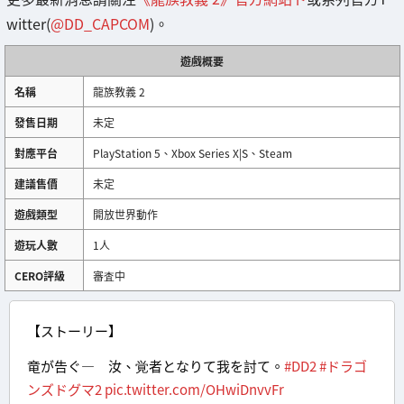
witter(
@DD_CAPCOM
)。
遊戲概要
名稱
龍族教義 2
發售日期
未定
對應平台
PlayStation 5、Xbox Series X|S、Steam
建議售價
未定
遊戲類型
開放世界動作
遊玩人數
1人
CERO評級
審査中
【ストーリー】
竜が告ぐ― 汝、覚者となりて我を討て。
#DD2
#ドラゴ
ンズドグマ2
pic.twitter.com/OHwiDnvvFr