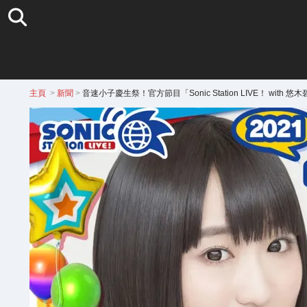
主頁
>
新聞
>
音速小子慶生祭！官方節目「Sonic Station LIVE！ with 悠