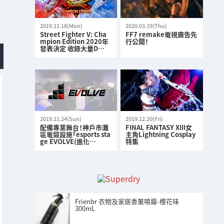
2019.11.18(Mon)
2020.03.19(Thu)
Street Fighter V: Cha
FF7 remake電視廣告先
mpion Edition 2020年
行公開！
發表決定 收錄大量D…
2019.11.24(Sun)
2019.12.20(Fri)
配備專業舞台！神戶市灘
FINAL FANTASY XIII女
區電競設施「esports sta
主角Lightning Cosplay
ge EVOLVE(進化…
特集
Frienbr 衣物及家居香薰噴霧-櫻花味
300mL