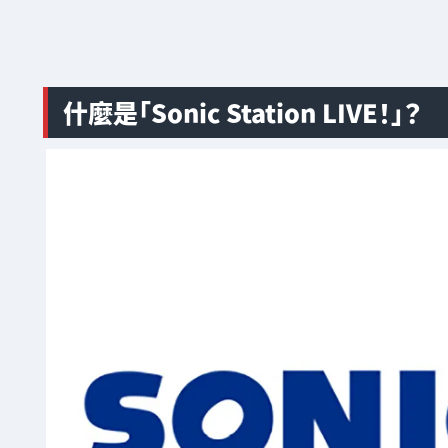
什麼是「Sonic Station LIVE！」？