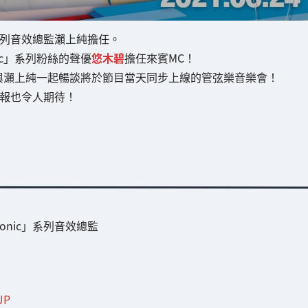
」系列音效總監瀨上純擔任。
c」系列粉絲的聲優
悠木碧
擔任來賓MC！
與瀨上純一起暢談將於節目當天同步上線的管弦樂音樂會！
報也令人期待！
onic」系列音效總監
JP