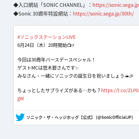
◆入口網站「SONIC CHANNEL」：
https://sonic.sega.
◆Sonic 30週年特設網站：
https://sonic.sega.jp/30th/
#ソニックステーションLIVE
6月24日（木）20時開始📺⚡
今回は30周年バースデースペシャル！
ゲストMCは悠木碧さんです✨
みなさん、一緒にソニックの誕生日を祝いましょう🦔🎉
ちょっとしたサプライズがある…かも？
https://t.co/ZLP0
gW
— ソニック・ザ・ヘッジホッグ【公式】 (@SonicOfficialJP)