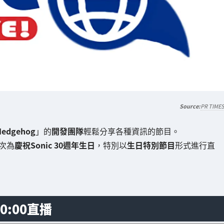
PR TIME
 Hedgehog
」的
開發團隊
輕鬆分享各種資訊的節目。
次為
慶祝Sonic 30週年生日
，特別以
生日特別節目
形式進行直
0:00直播