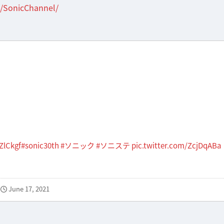
jp/SonicChannel/
ZlCkgf
#sonic30th
#ソニック
#ソニステ
pic.twitter.com/ZcjDqABa
June 17, 2021