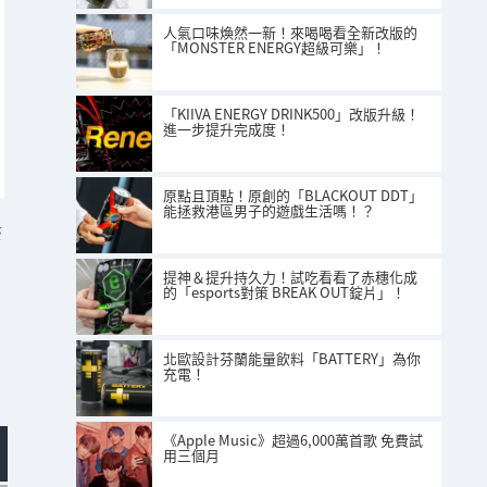
人氣口味煥然一新！來喝喝看全新改版的
「MONSTER ENERGY超級可樂」！
「KIIVA ENERGY DRINK500」改版升級！
進一步提升完成度！
原點且頂點！原創的「BLACKOUT DDT」
能拯救港區男子的遊戲生活嗎！？
S
提神＆提升持久力！試吃看看了赤穗化成
的「esports對策 BREAK OUT錠片」！
北歐設計芬蘭能量飲料「BATTERY」為你
充電！
《Apple Music》超過6,000萬首歌 免費試
用三個月