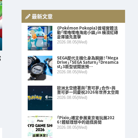
最新文章
《Pokémon Pokopia》首場實體活
動「噗嚕噗嚕海底小鎮」in 橫濱紅磚
倉庫搶先直擊
2026.08.05(Wed)
SEGA歷代主機化身為腕錶！「Mega
Drive」「SEGA Saturn」「Dreamca
st」3款型號開放預…
2026.08.05(Wed)
歐洲太空總署與「寶可夢」合作。與
寶可夢一同慶祝2026年世界太空周
2026.08.05(Wed)
！
「Pixio」確定參展東京電玩展202
6！體驗理想中的遊戲房間
2026.08.05(Wed)