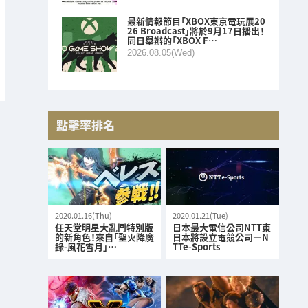
最新情報節目「XBOX東京電玩展20
26 Broadcast」將於9月17日播出！
同日舉辦的「XBOX F…
2026.08.05(Wed)
點擊率排名
2020.01.16(Thu)
2020.01.21(Tue)
任天堂明星大亂鬥特別版
日本最大電信公司NTT東
的新角色！來自「聖火降魔
日本將設立電競公司—N
錄-風花雪月」…
TTe-Sports