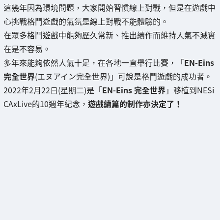
這幾年因為環境問題，大家開始習慣線上對戰，但是在遊戲中
心挑戰格鬥遊戲的氣氛是線上對戰不能體驗的。
在眾多格鬥遊戲中能夠歷久常新、推出續作而維持人氣不減實
在是不容易。
多年來能夠依然人氣十足，在各地一直舉行比賽，「
EN-Eins
完全世界
(エヌアイン完全世界)」可說是格鬥遊戲的成功者。
2022年2月22日(星期二)是「
EN-Eins 完全世界
」移植到NESi
CAxLive的10週年紀念，
遊戲續篇的制作亦決定了！