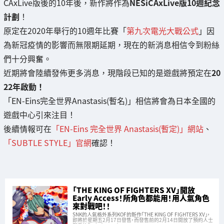
CAxLive版後的10年後，新作將作為
NESiCAxLive版10週紀念
計劃
！
原定在2020年舉行的10週年比賽「
第九次電光大戰公式
」因
為新冠疫情的影響而無限期延期，現在的新消息相信令到粉絲
們十分興奮。
近期將會陸續發佈更多消息，現階段已知的是遊戲將預定在
20
22年啟動！
「EN-Eins完全世界Anastasis(暫名)」相信將會為日本全國的
遊戲中心引來注目！
後續情報可在
「EN-Eins 完全世界 Anastasis(暫定)」網站
、
「SUBTLE STYLE」官網
確認！
「THE KING OF FIGHTERS XV」開放
Early Access！所角色都能用！用人氣角色
來對戰吧！！
SNK的人氣格外系列KOF的新作「THE KING OF FIGHTERS XV」，
即將於星期五2月17日發售，而發售前的2月14日開放了預約人士