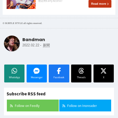
限定的Early Access！
Read more
© SUBTLE STYLE all rights reserved.
Bandman
-
2022.02.22
新聞
WhatsApp
Messenger
Facebook
Threads
X
Subscribe RSS feed
Follow on Feedly
Follow on Inoreader