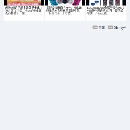
睽違8個月的新主題又是卡比！
電競設備廠商「Xtrfy」推出超
EVO Japan 2026會場所販售的GB
第31回TET 1盃「卡比的美食節
輕量的左右對稱型電競滑鼠
VSR新作周邊將於7月11日正式
合作祭典！」開…
「M42 RGB」！可替…
發售！Animate線…
雷蛇
Disney+