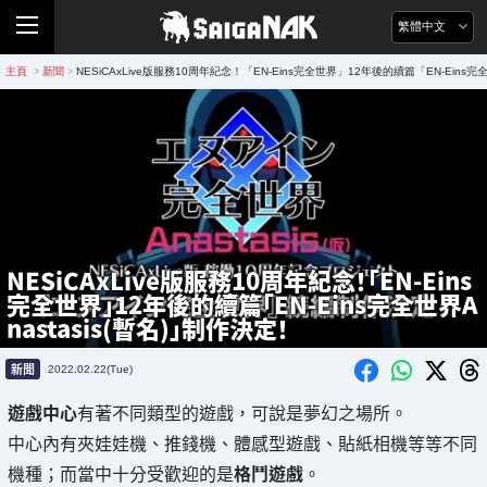
繁體中文
主頁
新聞
NESiCAxLive版服務10周年紀念！「EN-Eins完全世界」12年後的續篇「EN-Eins完全
>
>
NESiCAxLive版服務10周年紀念！「EN-Eins
完全世界」12年後的續篇「EN-Eins完全世界A
nastasis(暫名)」制作決定！
新聞
2022.02.22(Tue)
遊戲中心
有著不同類型的遊戲，可說是夢幻之場所。
中心內有夾娃娃機、推錢機、體感型遊戲、貼紙相機等等不同
機種；而當中十分受歡迎的是
格鬥遊戲
。