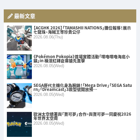
最新文章
【ACGHK 2026】「TAMASHII NATIONS」攤位報導！展示
七龍珠、海賊王等珍貴公仔
2026.08.06(Thu)
《Pokémon Pokopia》首場實體活動「噗嚕噗嚕海底小
鎮」in 橫濱紅磚倉庫搶先直擊
2026.08.05(Wed)
SEGA歷代主機化身為腕錶！「Mega Drive」「SEGA Satu
rn」「Dreamcast」3款型號開放預…
2026.08.05(Wed)
歐洲太空總署與「寶可夢」合作。與寶可夢一同慶祝2026
年世界太空周
2026.08.05(Wed)