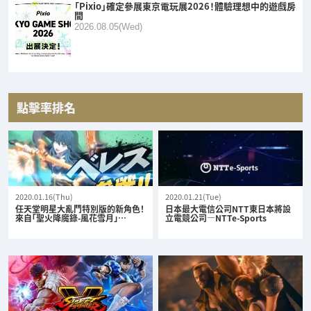
「Pixio」確定參展東京電玩展2026！體驗理想中的遊戲房
間
2026.08.05(Wed)
點擊率排名
2020.01.16(Thu)
2020.01.21(Tue)
任天堂明星大亂鬥特別版的新角色！
日本最大電信公司NTT東日本將設
來自「聖火降魔錄-風花雪月」…
立電競公司—NTTe-Sports