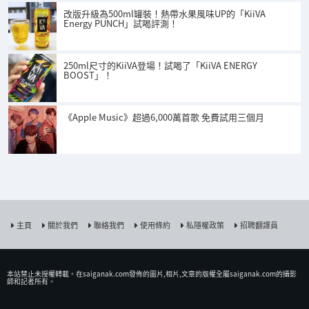
改版升級為500ml罐裝！熱帶水果風味UP的「KiiVA
Energy PUNCH」試喝評測！
250ml尺寸的KiiVA登場！試喝了「KiiVA ENERGY
BOOST」！
《Apple Music》超過6,000萬首歌 免費試用三個月
主頁
關於我們
聯絡我們
使用條約
私隱權政策
招聘翻譯員
本站禁止未授權𨍭載。在saiganak.com發佈的圖片,相片,文章的版權全屬saiganak.com的攝影
師和記者所有。