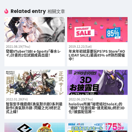
Related entry
相關文章
2021.08.19(Thu)
2019.12.21(Sat)
發掘VTuber！SBI e-Sports「春水レ
年末年初就是要玩PS！PS Store「HO
イ」計畫的2位試鏡成員出道！
LIDAY SALE」最高85% off熱烈開催
中！
2022.01.28(Fri)
2022.06.23(Thu)
智慧型手機遊戲《勇氣默示錄》系列最
hololive所属「秘密結社holoX」的
新作《勇氣默示錄：閃耀之光》終於正
“總帥”「拉普拉斯・達克妮絲」終於3D
式上線！
化！披露配信將…