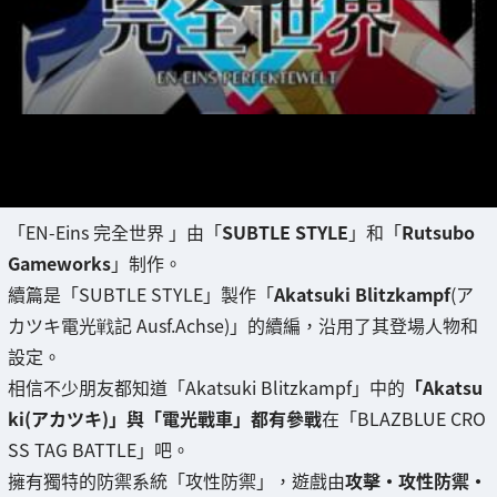
「EN-Eins 完全世界 」由「
SUBTLE STYLE
」和「
Rutsubo
Gameworks
」制作。
續篇是「SUBTLE STYLE」製作「
Akatsuki Blitzkampf
(ア
カツキ電光戦記 Ausf.Achse)」的續編，沿用了其登場人物和
設定。
相信不少朋友都知道「Akatsuki Blitzkampf」中的
「Akatsu
ki(アカツキ)」與「電光戰車」都有參戰
在「BLAZBLUE CRO
SS TAG BATTLE」吧。
擁有獨特的防禦系統「攻性防禦」，遊戲由
攻擊・攻性防禦・