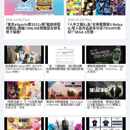
2022.12.01(Thu)
2025.02.13(Thu)
「東京eSports節2023」裡「龍族拼圖
「人中之龍8」及「女神異聞錄3 Reloa
挑戰盃」開催！ONLINE預選是在排名
d」等人氣作品最多可享75%OFF折
地下城裡！
扣！「SEGA 2月推…
高質素的Cosplayer們！在TOKYO
「真・三國無双」發行商光榮
運動系能量飲料「Monster Super
GAME SHOW 2022發現的美人Co
特庫摩捐贈價值1億日圓防疫物
Fuel」新口味「Killer Kiwi」正
splayer特輯！
資
式登場！
《斯普拉遁 3》下一次的祭典將
最新生存模擬遊戲《Surviving th
HBO原創影集「最後生還者」
依據地區舉辦不同的主題！日
e Aftermath》最新宣傳片公開！
日文配音版於U-NEXT獨家上
本的主題「你喜…
線！第1集正在YouTube…